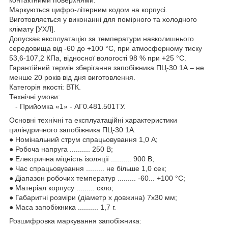
Маркуються цифро-літерним кодом на корпусі.
Виготовляється у виконанні для помірного та холодного
клімату [УХЛ].
Допускає експлуатацію за температури навколишнього
середовища від -60 до +100 °С, при атмосферному тиску
53,6-107,2 КПа, відносної вологості 98 % при +25 °С.
Гарантійний термін зберігання запобіжника ПЦ-30 1А – не
менше 20 років від дня виготовлення.
Категорія якості: ВТК.
Технічні умови:
- Прийомка «1» - АГ0.481.501ТУ.
Основні технічні та експлуатаційні характеристики
циліндричного запобіжника ПЦ-30 1А:
● Номінальний струм спрацьовування 1,0 А;
● Робоча напруга .......... 250 В;
● Електрична міцність ізоляції .......... 900 В;
● Час спрацьовування ......... не більше 1,0 сек;
● Діапазон робочих температур ......... -60... +100 °C;
● Матеріал корпусу ......... скло;
● Габаритні розміри (діаметр х довжина) 7х30 мм;
● Маса запобіжника .......... 1,7 г.
Розшифровка маркування запобіжника: