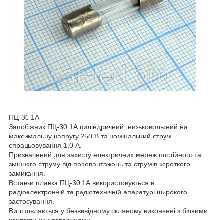
ПЦ-30 1А
Запобіжник ПЦ-30 1А циліндричний, низьковольтний на
максимальну напругу 250 В та номінальний струм
спрацьовування 1,0 А.
Призначений для захисту електричних мереж постійного та
змінного струму від перевантажень та струмів короткого
замикання.
Вставки плавка ПЦ-30 1А використовується в
радіоелектронній та радіотехнічній апаратурі широкого
застосування.
Виготовляється у безвивідному скляному виконанні з бічними
контактними поверхнями.