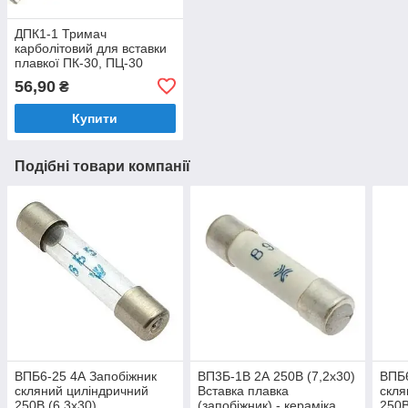
ДПК1-1 Тримач
карболітовий для вставки
плавкої ПК-30, ПЦ-30
56,90
₴
Купити
Подібні товари компанії
ВПБ6-25 4А Запобіжник
ВП3Б-1В 2А 250В (7,2x30)
ВПБ6
скляний циліндричний
Вставка плавка
скля
250В (6,3х30)
(запобіжник) - кераміка
250В