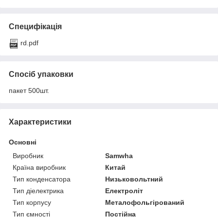
Специфікація
rd.pdf
Спосіб упаковки
пакет 500шт.
Характеристики
Основні
Виробник
Samwha
Країна виробник
Китай
Тип конденсатора
Низьковольтний
Тип діелектрика
Електроліт
Тип корпусу
Металофольгірований
Тип ємності
Постійна