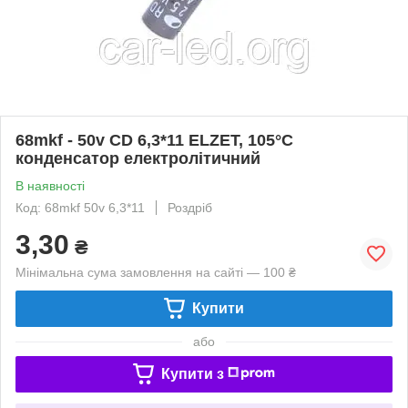
68mkf - 50v CD 6,3*11 ELZET, 105°C
конденсатор електролітичний
В наявності
Код: 68mkf 50v 6,3*11
Роздріб
3,30
₴
Мінімальна сума замовлення на сайті — 100 ₴
Купити
або
Купити з