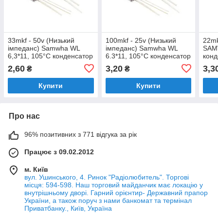
33mkf - 50v (Низький
100mkf - 25v (Низький
22mk
імпеданс) Samwha WL
імпеданс) Samwha WL
SAM
6,3*11, 105°C конденсатор
6.3*11, 105°C конденсатор
конд
електролітичний
електролітичний
елек
2,60
3,20
3,3
₴
₴
Купити
Купити
Про нас
96% позитивних з 771 відгука за рік
Працює з 09.02.2012
м. Київ
вул. Ушинського, 4. Ринок "Радіолюбитель". Торгові
місця: 594-598. Наш торговий майданчик має локацію у
внутрішньому дворі. Гарний орієнтир- Державний прапор
України, а також поруч з нами банкомат та термінал
Приватбанку., Київ, Україна