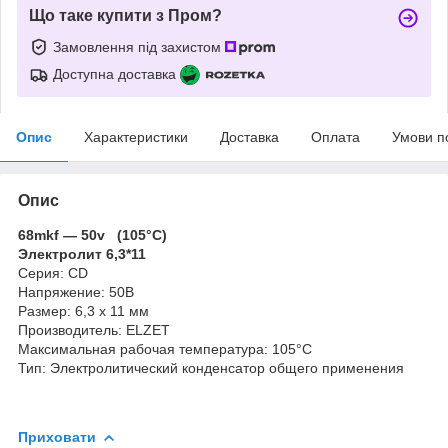
Що таке купити з Пром?
Замовлення під захистом
Доступна доставка
Опис
Характеристики
Доставка
Оплата
Умови п
Опис
68mkf ― 50v (105°C)
Электролит 6,3*11
Серия:
CD
Напряжение:
50
В
Размер:
6,3
x 11 мм
Производитель:
ELZET
Максимальная рабочая температура:
105°C
Тип:
Электролитический конденсатор общего применения
Приховати