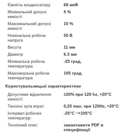
Ємність конденсатору
68 мкФ
Мінімальний допуск
5 %
емкості
Максимальний допуск
10 %
емкості
Номінальна робоча
50 В
напруга
Висота
11 мм
Діаметр
6.3 мм
Мінімальна робоча
-25 град.
температура
Максимальна робоча
105 град.
температура
Користувальницькі характеристики
Допустиме відхилення
±20% при 120 hz, +20°C
ємності:
Тангенс кута втрат:
0,25 max. при 120Hz, +20°C
Інтервал робочих
-25°C ~+105°C
температур:
Технічний опис:
завантажити PDF в
специфікації