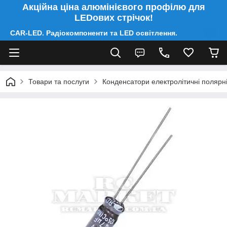
Акційна ціна алюмінієвого профілю для
LEDових стрічок!
CAR-LED. Радіокомпоненти та LED освітлення.
Товари та послуги
Конденсатори електролітичні полярні