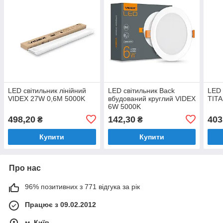
LED світильник лінійний
LED світильник Back
LED 
VIDEX 27W 0,6М 5000K
вбудований круглий VIDEX
TIT
6W 5000K
498,20
142,30
403
₴
₴
Купити
Купити
Про нас
96% позитивних з 771 відгука за рік
Працює з 09.02.2012
м. Київ