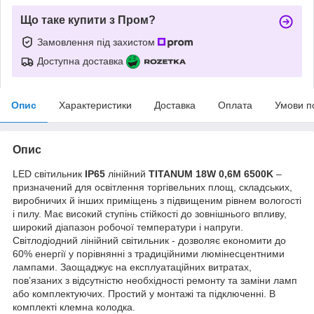
Що таке купити з Пром?
Замовлення під захистом
Доступна доставка
Опис
Характеристики
Доставка
Оплата
Умови п
Опис
LED світильник
IP65
лінійний
TITANUM 18W 0,6М 6500K
–
призначений для освітлення торгівельних площ, складських,
виробничих й інших приміщень з підвищеним рівнем вологості
і пилу. Має високий ступінь стійкості до зовнішнього впливу,
широкий діапазон робочої температури і напруги.
Світлодіодний лінійний світильник - дозволяє економити до
60% енергії у порівнянні з традиційними люмінесцентними
лампами. Заощаджує на експлуатаційних витратах,
пов’язаних з відсутністю необхідності ремонту та заміни ламп
або комплектуючих. Простий у монтажі та підключенні. В
комплекті клемна колодка.