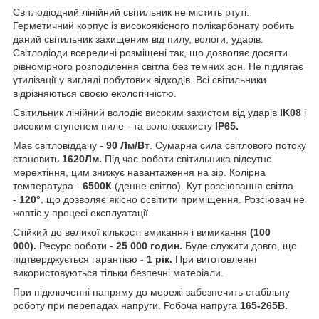
Світлодіодний лінійний світильник не містить ртуті.
Герметичний корпус із високоякісного полікарбонату робить
даний світильник захищеним від пилу, вологи, ударів.
Світлодіоди всередині розміщені так, що дозволяє досягти
рівномірного розподілення світла без темних зон. Не підлягає
утилізації у вигляді побутових відходів. Всі світильники
відрізняються своєю екологічністю.
Світильник лінійний володіє високим захистом від ударів
IK08
і
високим ступенем пиле - та вологозахисту
IP65.
Має світловіддачу -
90 Лм/Вт
. Сумарна сила світлового потоку
становить
1620Лм
.
Під час роботи світильника відсутнє
мерехтіння, цим знижує навантаження на зір. Колірна
температура -
6500К
(денне світло). Кут розсіювання світла
-
120°
, що дозволяє якісно освітити приміщення. Розсіювач не
жовтіє у процесі експлуатації.
Стійкий до великої кількості вмикання і вимикання
(100
000).
Ресурс роботи -
25 000 годин.
Буде служити довго, що
підтверджується гарантією -
1 рік.
При виготовленні
використовуються тільки безпечні матеріали.
При підключенні напряму до мережі забезпечить стабільну
роботу при перепадах напруги. Робоча напруга
165-265В
.