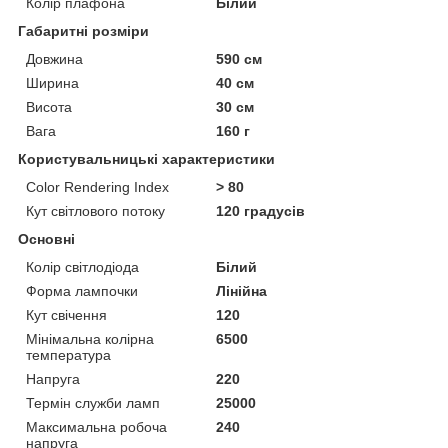
Колір плафона
Білий
Габаритні розміри
Довжина
590 см
Ширина
40 см
Висота
30 см
Вага
160 г
Користувальницькі характеристики
Color Rendering Index
> 80
Кут світлового потоку
120 градусів
Основні
Колір світлодіода
Білий
Форма лампочки
Лінійна
Кут свічення
120
Мінімальна колірна
6500
температура
Напруга
220
Термін служби ламп
25000
Максимальна робоча
240
напруга