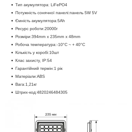
Тип акумулятора: LiFePO4
Потужність сонячної панелі:панель 5W 5V
Ємність акумулятора:5Ah
Ресурс роботи:20000г
Розміри:394mm x 235mm х 48mm
Робоча температура:-10°C ~ + 40°С
Кількість у коробі:10шт
Клас захисту, IP:54
Гарантійний термін:1 рік
Матеріали:ABS
Вага:1,21кг
Штрих-код:4820246484305