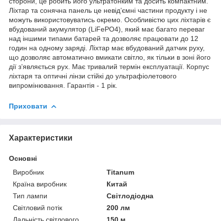
сторони, це робить його ультратонким та досить компактним.
Ліхтар та сонячна панель це невід’ємні частини продукту і не
можуть використовуватись окремо. Особливістю цих ліхтарів є
вбудований акумулятор (LiFePO4), який має багато переваг
над іншими типами батарей та дозволяє працювати до 12
годин на одному заряді. Ліхтар має вбудований датчик руху,
що дозволяє автоматично вмикати світло, як тільки в зоні його
дії з’являється рух. Має тривалий термін експлуатації. Корпус
ліхтаря та оптичні лінзи стійкі до ультрафіолетового
випромінювання. Гарантія - 1 рік.
Приховати
Характеристики
Основні
Виробник
Titanum
Країна виробник
Китай
Тип лампи
Світлодіодна
Світловий потік
200 лм
Дальність світлового
150 м