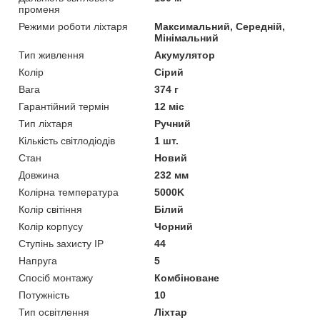
променя
Режими роботи ліхтаря
Максимальний, Середній,
Мінімальний
Тип живлення
Акумулятор
Колір
Сірий
Вага
374 г
Гарантійний термін
12 міс
Тип ліхтаря
Ручний
Кількість світлодіодів
1 шт.
Стан
Новий
Довжина
232 мм
Колірна температура
5000K
Колір світіння
Білий
Колір корпусу
Чорний
Ступінь захисту IP
44
Напруга
5
Спосіб монтажу
Комбіноване
Потужність
10
Тип освітлення
Ліхтар