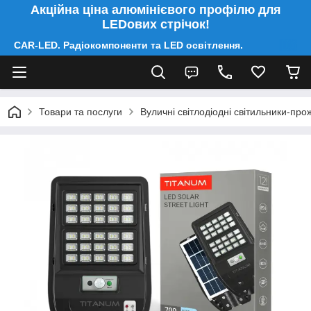
Акційна ціна алюмінієвого профілю для
LEDових стрічок!
CAR-LED. Радіокомпоненти та LED освітлення.
Товари та послуги
Вуличні світлодіодні світильники-про