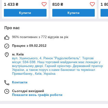
((ЗАРЯДЖАЄТЬСЯ ВІД
1 433
810
1 8
₴
₴
USB))
Купити
Купити
Про нас
96% позитивних з 772 відгуків за рік
Працює з 09.02.2012
м. Київ
вул. Ушинського, 4. Ринок "Радіолюбитель". Торгові
місця: 594-598. Наш торговий майданчик має локацію у
внутрішньому дворі. Гарний орієнтир- Державний прапор
України, а також поруч з нами банкомат та термінал
Приватбанку., Київ, Україна
Контакти
Сьогодні вихідний
Показати весь графік роботи