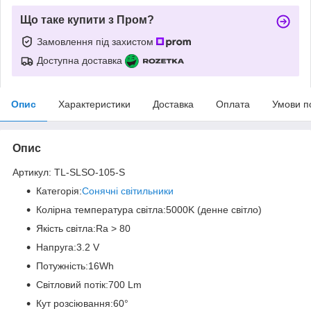
Що таке купити з Пром?
Замовлення під захистом
Доступна доставка
Опис
Характеристики
Доставка
Оплата
Умови п
Опис
Артикул: TL-SLSO-105-S
Категорія:
Сонячні світильники
Колірна температура світла:5000K (денне світло)
Якість світла:Ra > 80
Напруга:3.2 V
Потужність:16Wh
Світловий потік:700 Lm
Кут розсіювання:60°