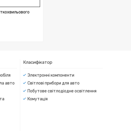
откохвильового
Класифікатор
мобіля
Электронні компоненти
тла авто
Світлові прибори для авто
Побутове світлодіодне освітлення
 та
Комутація