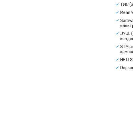
ТИС (а
Mean 
Samwh
електр
JYUL (
конде
STMicr
компо
HE LI 
Degso