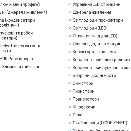
люмінієвий профіль)
Управіння LED стрічками
Well (джерела живлення)
Джерела живлення
a (конденсатори
Світлодіодні прожектори
олітичні)
Світлодіоди (LED)
пускові та робочі
Лінзи (оптика для LED)
нсатори)
Лазерні діоди та модулі
oelectronics активні
ненти
Конектори та роз'єми
SHUN Реле імпортні
Конденсатори електролітичн
n Клемники гвинтові
Конденсатори пускові та роб
Випрямні діодні мости
Симістори
Тиристори
Транзистори
Мікросхеми
Реле
Стабілітрони (DIODE ZENER)
Хімічні засоби для електроні