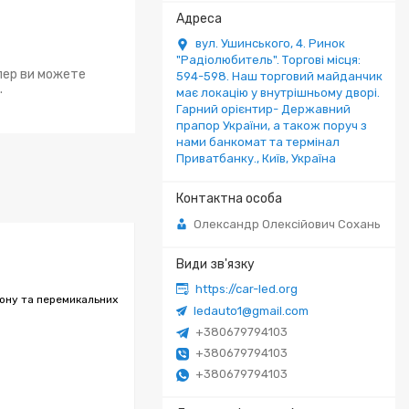
вул. Ушинського, 4. Ринок
"Радіолюбитель". Торгові місця:
епер ви можете
594-598. Наш торговий майданчик
.
має локацію у внутрішньому дворі.
Гарний орієнтир- Державний
прапор України, а також поруч з
нами банкомат та термінал
Приватбанку., Київ, Україна
Олександр Олексійович Сохань
https://car-led.org
зону та перемикальних
ledauto1@gmail.com
+380679794103
+380679794103
+380679794103