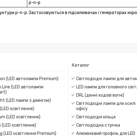
p-n-p
уктури p-n-p. Застосовуються в підсилювачах і генераторах кор
Каталог
ion (LED автолампи Premium)
Світлодіодні лампи для авто
 Line (LED автолампи
LED лампи для головного сві
rt)
DRL (денні ходові вогні)
ight (LED лампи з дімінгом)
Світлодіодні лампи для оселі
(LED освітлення)
офісу
um (LED освітлення)
Світлодіодні кільця
 (LED освітлення)
Світлодіодна стрічка
g (LED освітлення Premium)
Алюмінієвий профіль для LED