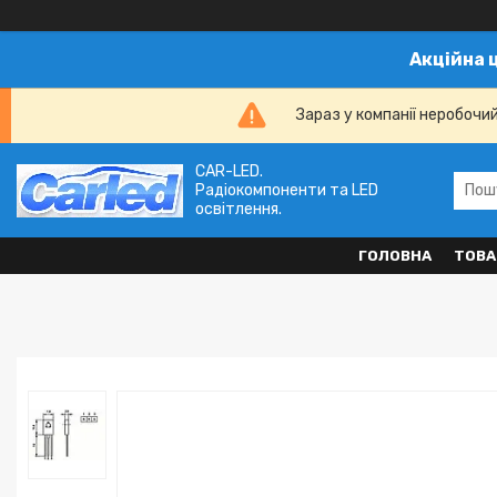
Акційна 
Зараз у компанії неробочи
CAR-LED.
Радіокомпоненти та LED
освітлення.
ГОЛОВНА
ТОВА