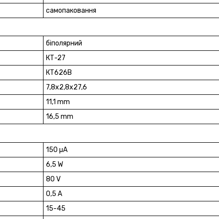
самопаковання
біполярний
КТ-27
КТ626В
7,8х2,8х27,6
11,1 mm
16,5 mm
150 µA
6,5 W
80 V
0,5 A
15-45