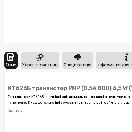
Опис
Характеристики
Специфікація
Інформація для 
КТ626Б транзистор PNP (0,5А 80В) 6,5 W 
Транзистори КТ626В кремнієві епітаксиально-планарні структури p-n-
пристроях. Більш детальна інформація міститься в pdf-файлі у вкладенн
Корпус: