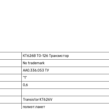
КТ626В ТО-126 Транзистор
No trademark
АА0.336.053 ТУ
"1"
0,6
Transistor KT626V
полиэт.пакет