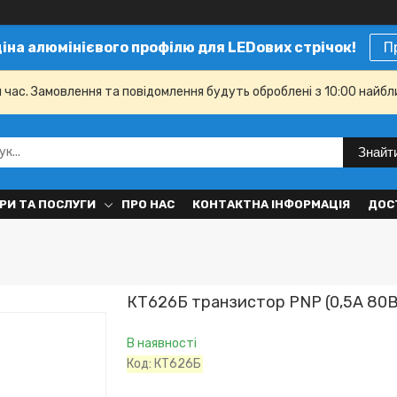
ціна алюмінієвого профілю для LEDових стрічок!
П
й час. Замовлення та повідомлення будуть оброблені з 10:00 найбл
Знайт
РИ ТА ПОСЛУГИ
ПРО НАС
КОНТАКТНА ІНФОРМАЦІЯ
ДОС
КТ626Б транзистор PNP (0,5А 80В)
В наявності
Код:
КТ626Б