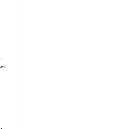
і
очі
ки