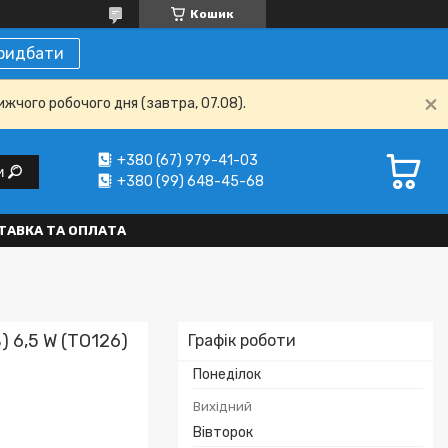
Кошик
ридбати
ижчого робочого дня (завтра, 07.08).
+380 (67) 979-41-03
и
+380 (99) 648-45-68
ТАВКА ТА ОПЛАТА
 6,5 W (ТО126)
Графік роботи
Понеділок
Вихідний
Вівторок