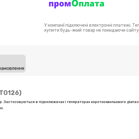
У компанії підключені електронні платежі. Т
купити будь-який товар не покидаючи сайту
замовлення
(ТО126)
p. Застосовуються в підсилювачах і генераторах короткохвильового діапа
і.