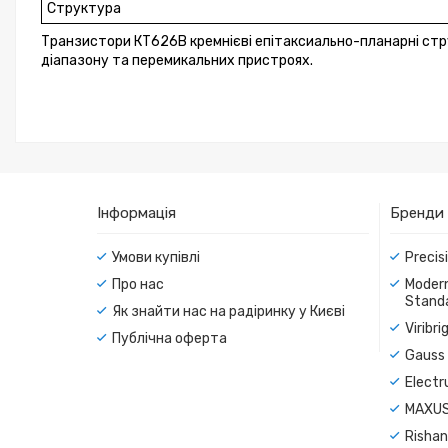
Структура
Транзистори КТ626В кремнієві епітаксиально-планарні стр
діапазону та перемикальних пристроях.
Інформація
Бренди
Умови купівлі
Precis
Про нас
Modern
Standa
Як знайти нас на радіринку у Києві
Viribr
Публічна оферта
Gauss 
Electr
MAXUS
Rishan