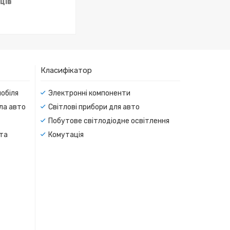
яців
Класифікатор
мобіля
Электронні компоненти
тла авто
Світлові прибори для авто
Побутове світлодіодне освітлення
 та
Комутація