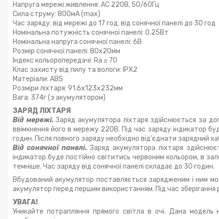
Напруга мережі живлення: AC 220B, 50/60Гц
Сила струму: 800мА (max)
Час заряду: від мережі до 17 год; від сонячної панелі до 30 год
Номінальна потужність сонячної панелі: 0.25Вт
Номінальна напруга сонячної панелі: 6В
Розмір сонячної панелі: 80x20мм
Індекс кольоропередачі: Ra ≥ 70
Клас захисту від пилу та вологи: IPX2
Матеріали: ABS
Розміри ліхтаря: 91.6х123х232мм
Вага: 374г (з акумулятором)
ЗАРЯД ЛІХТАРЯ
Від мережі.
Заряд акумулятора ліхтаря здійснюється за доп
ввімкнення його в мережу 220В. Під час заряду індикатор буд
годин. Після повного заряду необхідно від'єднати зарядний каб
Від сонячної панелі.
Заряд акумулятора ліхтаря здійснюєть
індикатор буде постійно світитись червоним кольором, в зал
темніше. Час заряду від сонячної панелі складає до 30 годин.
Вбудований акумулятор поставляється зарядженим і ним мо
акумулятор перед першим використанням. Під час зберігання
УВАГА!
Уникайте потрапляння прямого світла в очі. Дана модель 