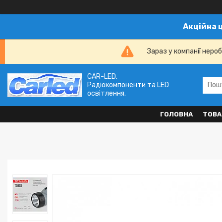
Акційна 
Зараз у компанії неро
CAR-LED.
Радіокомпоненти та LED
освітлення.
ГОЛОВНА
ТОВА