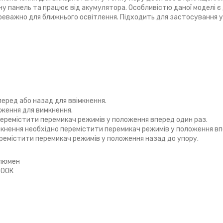
ну панель та працює від акумулятора. Особливістю даної моделі 
реважно для ближнього освітлення. Підходить для застосування у 
еред або назад для ввімкнення.
ження для вимкнення.
 перемістити перемикач режимів у положення вперед один раз.
імкнення необхідно перемістити перемикач режимів у положення вп
еремістити перемикач режимів у положення назад до упору.
 люмен
500К