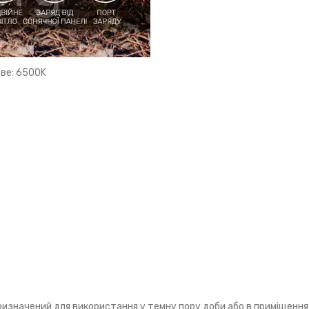
ове: 6500K
изначений для використання у темну пору доби або в приміщеннях