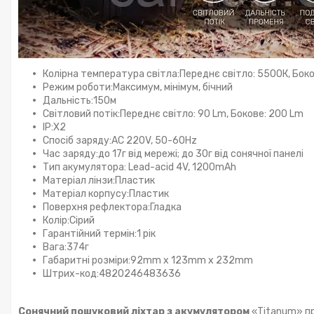
Колірна температура світла:Переднє світло: 5500К, Бок
Режим роботи:Максимум, мінімум, бічний
Дальність:150м
Світловий потік:Переднє світло: 90 Lm, Бокове: 200 Lm
IP:X2
Спосіб заряду:AC 220V, 50-60Hz
Час заряду:до 17г від мережі; до 30г від сонячної панелі
Тип акумулятора: Lead-acid 4V, 1200mAh
Матеріал лінзи:Пластик
Матеріал корпусу:Пластик
Поверхня рефлектора:Гладка
Колір:Сірий
Гарантійний термін:1 рік
Вага:374г
Габаритні розміри:92mm х 123mm х 232mm
Штрих-код:4820246483636
Сонячний пошуковий ліхтар з акумулятором
«Titanum» пр