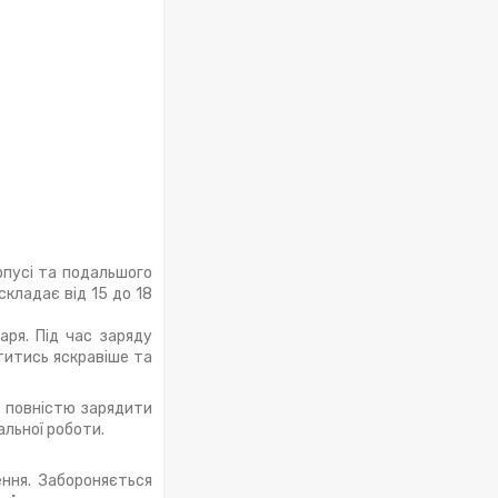
рпусі та подальшого
складає від 15 до 18
аря. Під час заряду
титись яскравіше та
я повністю зарядити
льної роботи.
ння. Забороняється