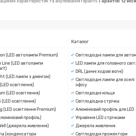
аційних характеристик та анулювання гарантії.
Гарантія: 12 міс
Каталог
ion (LED автолампи Premium)
Світлодіодні лампи для авто
 Line (LED автолампи
LED лампи для головного сві
rt)
DRL (денні ходові вогні)
ight (LED лампи з дімінгом)
Світлодіодні лампи для оселі
(LED освітлення)
офісу
um (LED освітлення)
Світлодіодні кільця
 (LED освітлення)
Світлодіодна стрічка
g (LED освітлення Premium)
Алюмінієвий профіль для LED
люмінієвий профіль)
Управіння LED стрічками
Well (джерела живлення)
Джерела живлення
a (конденсатори
Світлодіодні прожектори