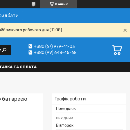
Кошик
ридбати
айближчого робочого дня (11.08).
+380 (67) 979-41-03
и
+380 (99) 648-45-68
ТАВКА ТА ОПЛАТА
ю батареєю
Графік роботи
Понеділок
Вихідний
Вівторок