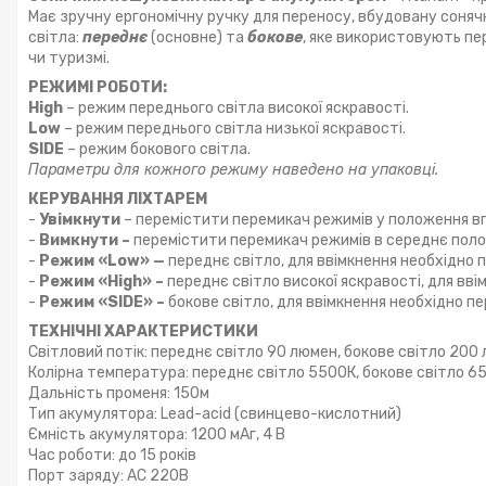
Має зручну ергономічну ручку для переносу, вбудовану соняч
світла:
переднє
(основне) та
бокове
, яке використовують пе
чи туризмі.
РЕЖИМІ РОБОТИ:
H
igh
– режим переднього світла високої яскравості.
Low
– режим переднього світла низької яскравості.
SIDE
– режим бокового світла.
Параметри для кожного режиму наведено на упаковці.
КЕРУВАННЯ ЛІХТАРЕМ
-
Увімкнути
– перемістити перемикач режимів у положення вп
-
Вимкнути –
перемістити перемикач режимів в середнє поло
-
Режим «Low» —
переднє світло, для ввімкнення необхідно
-
Режим «
H
igh» –
переднє світло високої яскравості, для вв
-
Режим «
SIDE
» –
бокове світло, для ввімкнення необхідно п
ТЕХНІЧНІ ХАРАКТЕРИСТИКИ
Світловий потік: переднє світло 90 люмен, бокове світло 200
Колірна температура: переднє світло 5500К, бокове світло 6
Дальність променя: 150м
Тип акумулятора: Lead-acid (свинцево-кислотний)
Ємність акумулятора: 1200 мАг, 4 В
Час роботи: до 15 років
Порт заряду: AC 220B