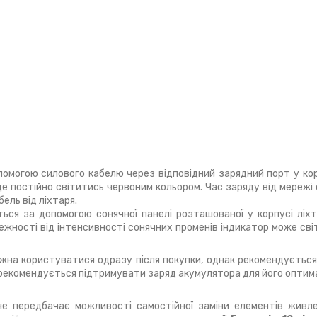
омогою силового кабелю через відповідний зарядний порт у ко
е постійно світитись червоним кольором. Час заряду від мережі 
ель від ліхтаря.
ся за допомогою сонячної панелі розташованої у корпусі ліхт
ежності від інтенсивності сонячних променів індикатор може сві
жна користуватися одразу після покупки, однак рекомендуєтьс
 рекомендується підтримувати заряд акумулятора для його оптима
не передбачає можливості самостійної заміни елементів живле