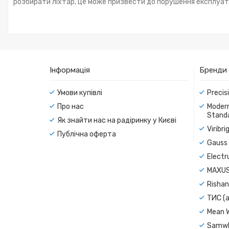
розбирати ліхтар, це може призвести до порушення експлуат
Інформація
Бренди
Умови купівлі
Precis
Про нас
Modern
Standa
Як знайти нас на радіринку у Києві
Viribr
Публічна оферта
Gauss 
Electr
MAXUS
Rishan
ТИС (а
Mean 
Samwh