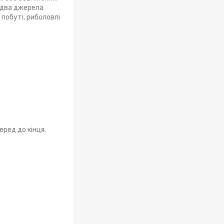
є два джерела
побуті, риболовлі
еред до кінця.