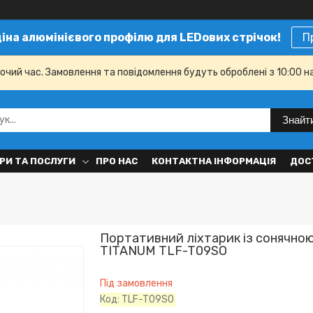
ціна алюмінієвого профілю для LEDових стрічок!
П
бочий час. Замовлення та повідомлення будуть оброблені з 10:00 н
Знайт
РИ ТА ПОСЛУГИ
ПРО НАС
КОНТАКТНА ІНФОРМАЦІЯ
ДОС
Портативний ліхтарик із сонячно
TITANUM TLF-T09SO
Під замовлення
Код:
TLF-T09SO