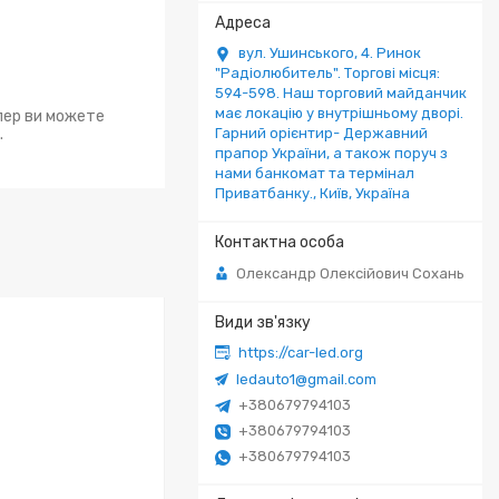
вул. Ушинського, 4. Ринок
"Радіолюбитель". Торгові місця:
594-598. Наш торговий майданчик
має локацію у внутрішньому дворі.
епер ви можете
.
Гарний орієнтир- Державний
прапор України, а також поруч з
нами банкомат та термінал
Приватбанку., Київ, Україна
Олександр Олексійович Сохань
https://car-led.org
ledauto1@gmail.com
+380679794103
+380679794103
+380679794103