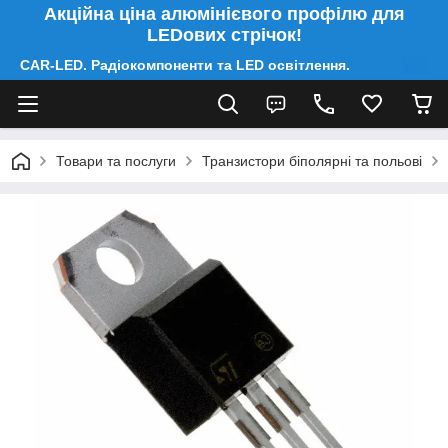
Акційна ціна алюмінієвого профілю для
LEDових стрічок!
CAR-LED. Радіокомпоненти та LED освітлення.
Товари та послуги
Транзистори біполярні та польові