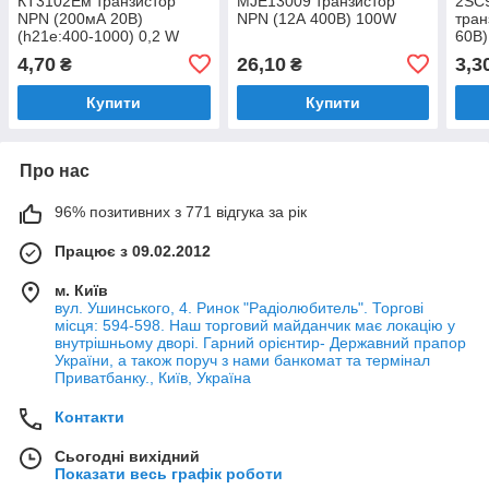
КТ3102Ем транзистор
MJE13009 транзистор
2SC
NPN (200мА 20В)
NPN (12А 400В) 100W
тран
(h21е:400-1000) 0,2 W
60В)
(ТО92)
4,70
26,10
3,3
₴
₴
Купити
Купити
Про нас
96% позитивних з 771 відгука за рік
Працює з 09.02.2012
м. Київ
вул. Ушинського, 4. Ринок "Радіолюбитель". Торгові
місця: 594-598. Наш торговий майданчик має локацію у
внутрішньому дворі. Гарний орієнтир- Державний прапор
України, а також поруч з нами банкомат та термінал
Приватбанку., Київ, Україна
Контакти
Сьогодні вихідний
Показати весь графік роботи