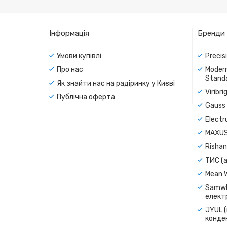
Інформація
Бренди
Умови купівлі
Precis
Про нас
Modern
Standa
Як знайти нас на радіринку у Києві
Viribr
Публічна оферта
Gauss 
Electr
MAXUS
Rishan
ТИС (а
Mean 
Samwh
електр
JYUL (
конде