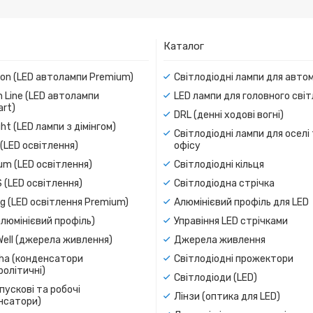
Каталог
ion (LED автолампи Premium)
Світлодіодні лампи для авто
 Line (LED автолампи
LED лампи для головного сві
rt)
DRL (денні ходові вогні)
ight (LED лампи з дімінгом)
Світлодіодні лампи для оселі
(LED освітлення)
офісу
um (LED освітлення)
Світлодіодні кільця
 (LED освітлення)
Світлодіодна стрічка
g (LED освітлення Premium)
Алюмінієвий профіль для LED
люмінієвий профіль)
Управіння LED стрічками
Well (джерела живлення)
Джерела живлення
a (конденсатори
Світлодіодні прожектори
олітичні)
Світлодіоди (LED)
пускові та робочі
Лінзи (оптика для LED)
нсатори)