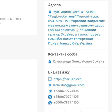
вул. Ушинського, 4. Ринок
"Радіолюбитель". Торгові місця:
епер ви можете
594-598. Наш торговий майданчик
.
має локацію у внутрішньому дворі.
Гарний орієнтир- Державний
прапор України, а також поруч з
нами банкомат та термінал
Приватбанку., Київ, Україна
Олександр Олексійович Сохань
https://car-led.org
ledauto1@gmail.com
+380679794103
+380679794103
+380679794103