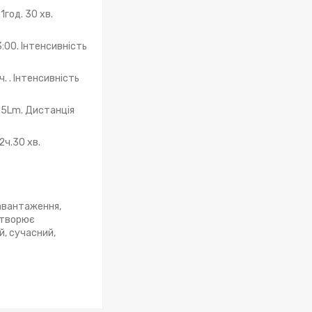
год. 30 хв.
:00. Інтенсивність
. . Інтенсивність
25Lm. Дистанція
2ч.30 хв.
навантаження,
 створює
й, сучасний,