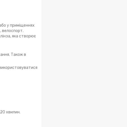
або у приміщеннях
, велоспорт.
лінза, яка створює
вання. Також в
 використовуватися
 20 хвилин.