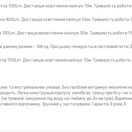
тла 700Lm. Дистанція освітлення налічує 70м. Тривалість роботи 1
тла 400Lm. Дистанція освітлення налічує 55м. Тривалість роботи 3
а 130Lm. Дистанція висвітлення налічує 30м. Тривалість роботи 11ч
в даному режимі – 58год. При цьому генерується світловий потік 
.
тла 700Lm. Дистанція освітлення налічує 70м. Тривалість роботи 
дних та екстремальних умовах. Без проблем витримує механічні 
шкодить. Легка конструкція корпусу запобігає трясці при бігу і не
(нетривале занурення під воду на глибину до 2х метрів). Відмінни
ивного відпочинку. Зручний у застосуванні. Гарантія 3 роки.3