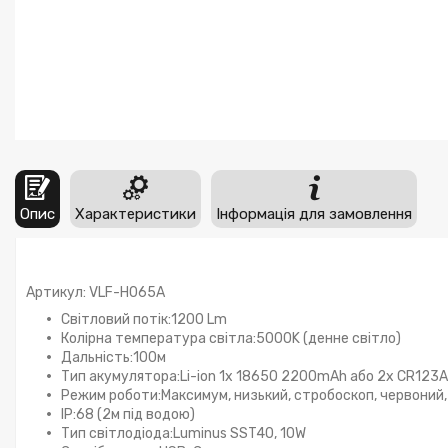
Опис
Характеристики
Інформація для замовлення
Артикул: VLF-H065A
Світловий потік:1200 Lm
Колірна температура світла:5000K (денне світло)
Дальність:100м
Тип акумулятора:Li-ion 1х 18650 2200mAh або 2х CR123A
Режим роботи:Максимум, низький, стробоскоп, червоний,
IP:68 (2м під водою)
Тип світлодіода:Luminus SST40, 10W