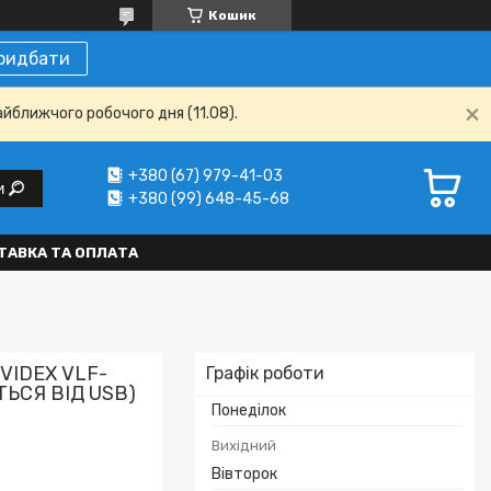
Кошик
ридбати
айближчого робочого дня (11.08).
+380 (67) 979-41-03
и
+380 (99) 648-45-68
ТАВКА ТА ОПЛАТА
 VIDEX VLF-
Графік роботи
ЬСЯ ВІД USB)
Понеділок
Вихідний
Вівторок