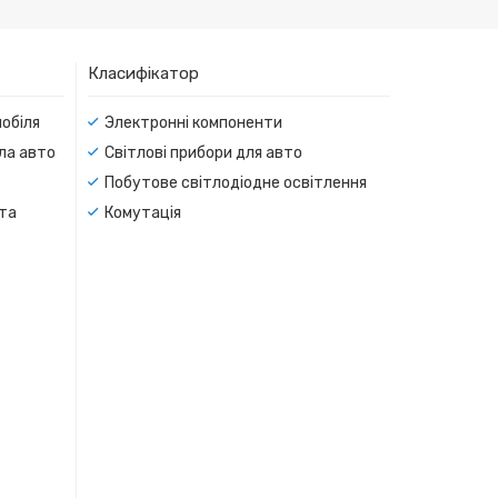
Класифікатор
мобіля
Электронні компоненти
тла авто
Світлові прибори для авто
Побутове світлодіодне освітлення
 та
Комутація