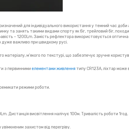
изначений для індивідуального використання у темний час доби 
нку та занять такими видами спорту як біг, трейловий біг, походи
авість – 1200Lm. Замість рефлектора використовується оптична 
о дуже важливо при швидкому русі.
го матеріалу, м'якого по текстурі, що забезпечує зручне користу
ти з первинними
елементами живлення
типу СR123А, ліхтар може
еремикати режими роботи.
Lm. Дистанція висвітлення налічує 100м. Тривалість роботи 1год.
 увімкненим захистом від перегріву.