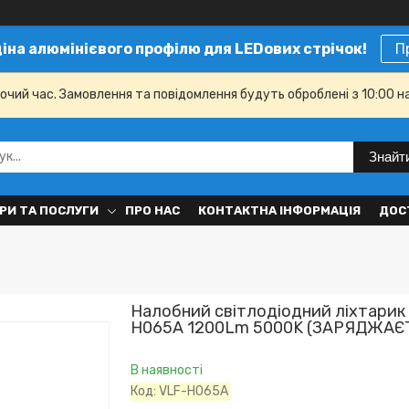
ціна алюмінієвого профілю для LEDових стрічок!
П
бочий час. Замовлення та повідомлення будуть оброблені з 10:00 н
Знайт
РИ ТА ПОСЛУГИ
ПРО НАС
КОНТАКТНА ІНФОРМАЦІЯ
ДОС
Налобний світлодіодний ліхтарик
H065A 1200Lm 5000K (ЗАРЯДЖАЄТ
В наявності
Код:
VLF-H065A