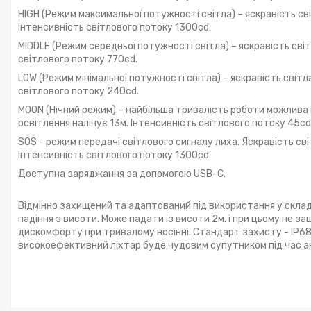
HIGH (Режим максимальної потужності світла) – яскравість сві
Інтенсивність світлового потоку 1300cd.
MIDDLE (Режим середньої потужності світла) – яскравість сві
світлового потоку 770cd.
LOW (Режим мінімальної потужності світла) – яскравість світл
світлового потоку 240cd.
MOON (Нічний режим) – найбільша тривалість роботи можлива 
освітлення налічує 13м. Інтенсивність світлового потоку 45cd
SOS - режим передачі світлового сигналу лиха. Яскравість сві
Інтенсивність світлового потоку 1300cd.
Доступна заряджання за допомогою USB-С.
Відмінно захищений та адаптований під використання у скла
падіння з висоти. Може падати із висоти 2м. і при цьому не за
дискомфорту при тривалому носінні. Стандарт захисту - IP68 
високоефективний ліхтар буде чудовим супутником під час акт