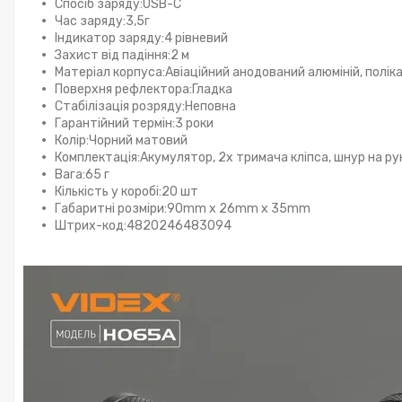
Спосіб заряду:USB-C
Час заряду:3,5г
Індикатор заряду:4 рівневий
Захист від падіння:2 м
Матеріал корпуса:Авіаційний анодований алюміній, полік
Поверхня рефлектора:Гладка
Стабілізація розряду:Неповна
Гарантійний термін:3 роки
Колір:Чорний матовий
Комплектація:Акумулятор, 2х тримача кліпса, шнур на рук
Вага:65 г
Кількість у коробі:20 шт
Габаритні розміри:90mm х 26mm х 35mm
Штрих-код:4820246483094