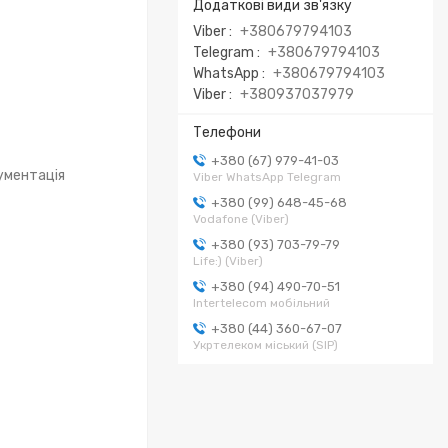
Viber
+380679794103
Telegram
+380679794103
WhatsApp
+380679794103
Viber
+380937037979
+380 (67) 979-41-03
кументація
Viber WhatsApp Telegram
+380 (99) 648-45-68
Vodafone (Viber)
+380 (93) 703-79-79
Life:) (Viber)
+380 (94) 490-70-51
Intertelecom мобільний
+380 (44) 360-67-07
Укртелеком міський (SIP)