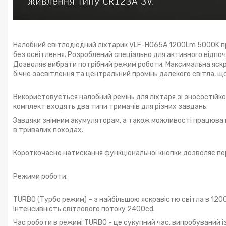
Налобний світлодіодний ліхтарик VLF-H065A 1200Lm 5000K пр
без освітлення. Розроблений спеціально для активного відпочи
Дозволяє вибрати потрібний режим роботи. Максимальна яскр
бічне засвітлення та центральний промінь далекого світла, щ
Використовується налобний ремінь для ліхтаря зі зносостійко
комплект входять два типи тримачів для різних завдань.
Завдяки знімним акумуляторам, а також можливості працюва
в тривалих походах.
Короткочасне натискання функціональної кнопки дозволяє п
Режими роботи:
TURBO (Турбо режим) – з найбільшою яскравістю світла в 1200
Інтенсивність світлового потоку 2400cd.
Час роботи в режимі TURBO - це сукупний час, випробуваний із