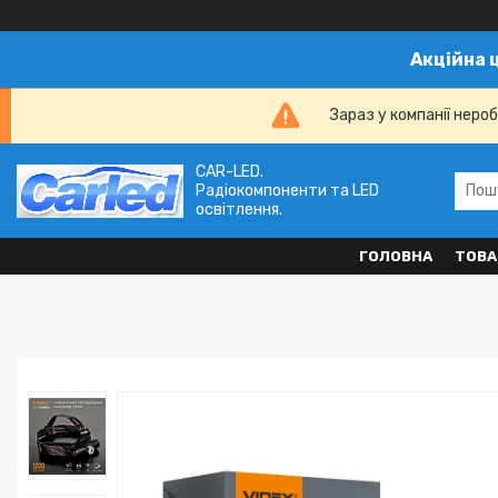
Акційна 
Зараз у компанії неро
CAR-LED.
Радіокомпоненти та LED
освітлення.
ГОЛОВНА
ТОВА