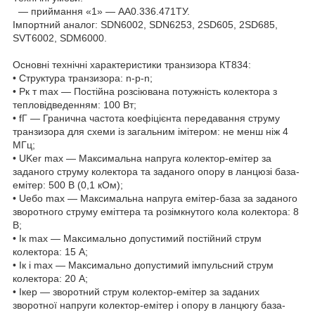
— приймання «1» — АА0.336.471ТУ.
Імпортний аналог: SDN6002, SDN6253, 2SD605, 2SD685,
SVT6002, SDM6000.
Основні технічні характеристики транзизора КТ834:
• Структура транзизора: n-p-n;
• Рк т max — Постійна розсіювана потужність колектора з
тепловідведенням: 100 Вт;
• fГ — Гранична частота коефіцієнта передавання струму
транзизора для схеми із загальним імітером: не менш ніж 4
МГц;
• UKer max — Максимальна напруга колектор-емітер за
заданого струму колектора та заданого опору в ланцюзі база-
емітер: 500 В (0,1 кОм);
• Uебо max — Максимальна напруга емітер-база за заданого
зворотного струму еміттера та розімкнутого кола колектора: 8
В;
• Iк max — Максимально допустимий постійний струм
колектора: 15 А;
• Iк і max — Максимально допустимий імпульсний струм
колектора: 20 А;
• Iкер — зворотний струм колектор-емітер за заданих
зворотної напруги колектор-емітер і опору в ланцюгу база-