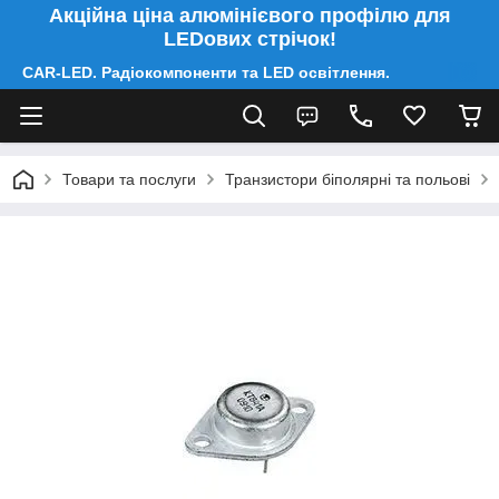
Акційна ціна алюмінієвого профілю для
LEDових стрічок!
CAR-LED. Радіокомпоненти та LED освітлення.
Товари та послуги
Транзистори біполярні та польові