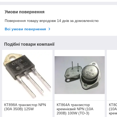
Умови повернення
Повернення товару впродовж 14 днів за домовленістю
Всі умови повернення
Подібні товари компанії
КТ898А транзистор NPN
КТ864А транзистор
КТ80
(30А 350В) 125W
кремнієвий NPN (10А
(10А
200В) 100W (ТО-3)
крем