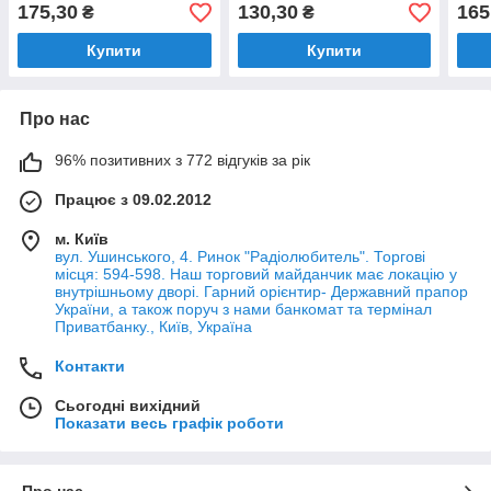
мез
175,30
130,30
165
₴
₴
кому
Купити
Купити
Про нас
96% позитивних з 772 відгуків за рік
Працює з 09.02.2012
м. Київ
вул. Ушинського, 4. Ринок "Радіолюбитель". Торгові
місця: 594-598. Наш торговий майданчик має локацію у
внутрішньому дворі. Гарний орієнтир- Державний прапор
України, а також поруч з нами банкомат та термінал
Приватбанку., Київ, Україна
Контакти
Сьогодні вихідний
Показати весь графік роботи