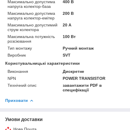
Максимально допустима
400 В
напруга колектор-база
Максимально допустима
200 В
напруга колектор-емітер
Максимально допустимий
20 А
струм колектора
Максимальна потужність
100 Вт
розсіювання
Тип монтажу
Ручний монтаж
Виробник
SVT
Користувальницькі характеристики
Виконання
Дискретне
NPN
POWER TRANSISTOR
Технічний опис
завантажити PDF в
специфікації
Приховати
Умови доставки
Нова Пошта