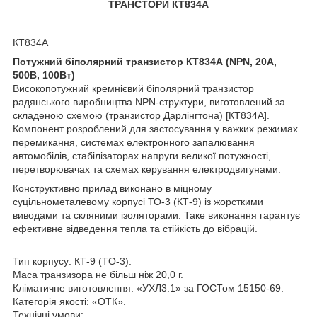
ТРАНСТОРИ КТ834А
КТ834А
Потужний біполярний транзистор КТ834А (NPN, 20А,
500В, 100Вт)
Високопотужний кремнієвий біполярний транзистор
радянського виробництва NPN-структури, виготовлений за
складеною схемою (транзистор Дарлінгтона) [КТ834А].
Компонент розроблений для застосування у важких режимах
перемикання, системах електронного запалювання
автомобілів, стабілізаторах напруги великої потужності,
перетворювачах та схемах керування електродвигунами.
Конструктивно прилад виконано в міцному
суцільнометалевому корпусі ТО-3 (КТ-9) із жорсткими
виводами та скляними ізоляторами. Таке виконання гарантує
ефективне відведення тепла та стійкість до вібрацій.
Тип корпусу: КТ-9 (TO-3).
Маса транзизора не більш ніж 20,0 г.
Кліматичне виготовлення: «УХЛ3.1» за ГОСТом 15150-69.
Категорія якості: «ОТК».
Технічні умови: