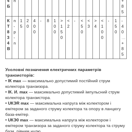
4
n
+
Б
8
5
К
n
1
2
4
-
8
1
>
<
-
<
<
>
<
-
1
-
Т
-
5
0
0
0
1
2
5
3
4
1
5
4
8
p
0
0
5
0
0
0
0
3
-
0
0
…
4
n
+
В
8
5
Усоловні позначення електричних параметрів
транзисторів:
•
IК max
— максимально допустимий постійний струм
колектора транзизора.
•
IК. И. max
— максимально допустимий імпульсний струм
колектора транзистора.
•
UКЭR max
— максимальна напруга між колектором і
емітером за заданого струму колектора та опору в ланцюгу
база-емітер.
•
UКЭ0 max
— максимальна напруга між колектором і
емітером транзизора за заданого струму колектора та струму
бази, рівним нулю.