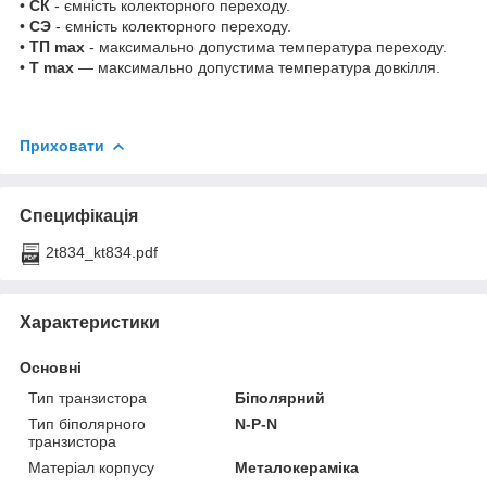
•
СК
- ємність колекторного переходу.
•
СЭ
- ємність колекторного переходу.
•
ТП max
- максимально допустима температура переходу.
•
Т max
— максимально допустима температура довкілля.
Приховати
Специфікація
2t834_kt834.pdf
Характеристики
Основні
Тип транзистора
Біполярний
Тип біполярного
N-P-N
транзистора
Матеріал корпусу
Металокераміка