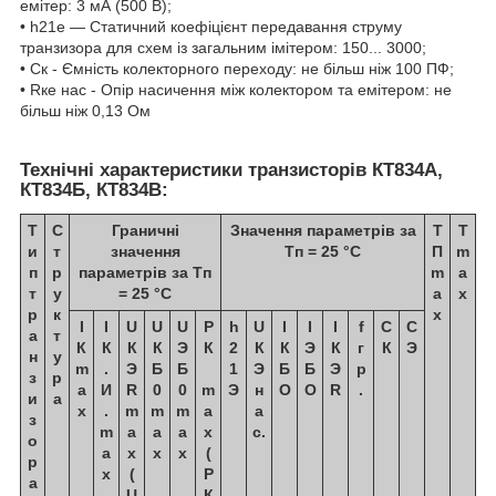
емітер: 3 мА (500 В);
• h21е — Статичний коефіцієнт передавання струму
транзизора для схем із загальним імітером: 150... 3000;
• Ск - Ємність колекторного переходу: не більш ніж 100 ПФ;
• Rке нас - Опір насичення між колектором та емітером: не
більш ніж 0,13 Ом
Технічні характеристики транзисторів КТ834А,
КТ834Б, КТ834В:
Т
С
Граничні
Значення параметрів за
T
Т
и
т
значення
Тп = 25 °C
П
m
п
р
параметрів за Тп
m
a
т
у
= 25 °C
a
x
р
к
x
I
I
U
U
U
Р
h
U
I
I
I
f
С
С
а
т
К
К
К
К
Э
К
2
К
К
Э
К
г
К
Э
н
у
m
.
Э
Б
Б
1
Э
Б
Б
Э
p
з
р
a
И
R
0
0
m
Э
н
О
О
R
.
и
а
x
.
m
m
m
a
а
з
m
a
a
a
x
с.
о
a
x
x
x
(
р
x
(
Р
а
U
К