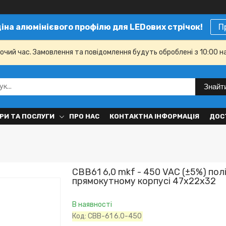
ціна алюмінієвого профілю для LEDових стрічок!
П
бочий час. Замовлення та повідомлення будуть оброблені з 10:00 н
Знайт
РИ ТА ПОСЛУГИ
ПРО НАС
КОНТАКТНА ІНФОРМАЦІЯ
ДОС
CBB61 6,0 mkf - 450 VAC (±5%) пол
прямокутному корпусі 47x22x32
В наявності
Код:
CBB-61 6.0-450