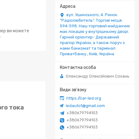
вул. Ушинського, 4. Ринок
"Радіолюбитель". Торгові місця:
594-598. Наш торговий майданчик
епер ви можете
має локацію у внутрішньому дворі.
.
Гарний орієнтир- Державний
прапор України, а також поруч з
нами банкомат та термінал
Приватбанку., Київ, Україна
Олександр Олексійович Сохань
https://car-led.org
ledauto1@gmail.com
го тока
+380679794103
+380679794103
+380679794103