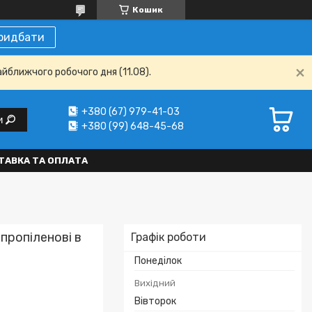
Кошик
ридбати
айближчого робочого дня (11.08).
+380 (67) 979-41-03
и
+380 (99) 648-45-68
ТАВКА ТА ОПЛАТА
іпропіленові в
Графік роботи
Понеділок
Вихідний
Вівторок