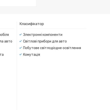
Класифікатор
мобіля
Электронні компоненти
тла авто
Світлові прибори для авто
Побутове світлодіодне освітлення
 та
Комутація