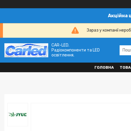
Акційна 
Зараз у компанії неро
CAR-LED.
Радіокомпоненти та LED
освітлення.
ГОЛОВНА
ТОВА