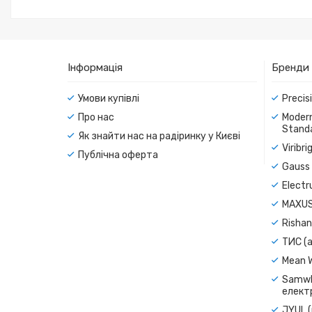
Інформація
Бренди
Умови купівлі
Precis
Про нас
Modern
Standa
Як знайти нас на радіринку у Києві
Viribr
Публічна оферта
Gauss 
Electr
MAXUS
Rishan
ТИС (а
Mean 
Samwh
електр
JYUL (