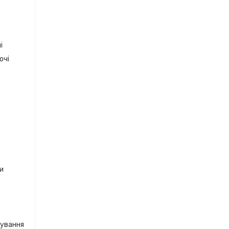
і
очі
ки
кування