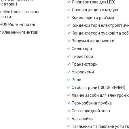
Лінзи (оптика для LED)
нсатори)
Лазерні діоди та модулі
oelectronics активні
ненти
Конектори та роз'єми
SHUN Реле імпортні
Конденсатори електролітичн
n Клемники гвинтові
Конденсатори пускові та роб
Випрямні діодні мости
Симістори
Тиристори
Транзистори
Мікросхеми
Реле
Стабілітрони (DIODE ZENER)
Хімічні засоби для електроні
Термозбіжна трубка
Світлодіодний неон
Батарейки
Паяльники та паяльне устат