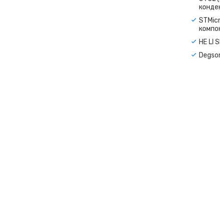
конде
STMicr
компо
HE LI 
Degso