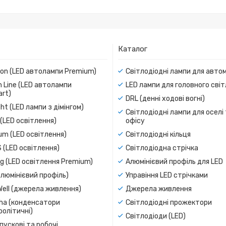
Каталог
ion (LED автолампи Premium)
Світлодіодні лампи для авто
 Line (LED автолампи
LED лампи для головного сві
rt)
DRL (денні ходові вогні)
ight (LED лампи з дімінгом)
Світлодіодні лампи для оселі
(LED освітлення)
офісу
um (LED освітлення)
Світлодіодні кільця
 (LED освітлення)
Світлодіодна стрічка
g (LED освітлення Premium)
Алюмінієвий профіль для LED
люмінієвий профіль)
Управіння LED стрічками
Well (джерела живлення)
Джерела живлення
a (конденсатори
Світлодіодні прожектори
олітичні)
Світлодіоди (LED)
пускові та робочі