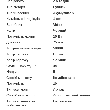
Час роботи
2.5 годин
Тип ліхтаря
Ручний
Тип живлення
Акумулятор
Кількість світлодіодів
1 шт.
Виробник
Videx
Колір
Чорний
Потужність лампи
10 Вт
Довжина
75 мм
Колірна температура
5000K
Колір світіння
Білий
Колір корпусу
Чорний
Ступінь захисту IP
44
Напруга
5
Спосіб монтажу
Комбіноване
Потужність
10
Тип освітлення
Ліхтар
Спосіб освітлення
Локальне освітлення
Тип освітлення за
Переносне
мобільністю