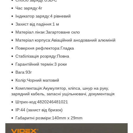
Час заряду:4г
Індикатор заряду:4 рівневий
Захист від падіння:1 м
Матеріал лінзи:Загартоване скло
Матеріал корпуса:Авіаційний анодований алюміній
Поверхня рефлектора:Гладка
Стабілізація розряду:Повна
Гарантійний термін:3 роки
Вага:93г
Колір:Чорний матовий
Комплектація:Акумулятор, кліпса, шнур на руку,
зарядний кабель, запасні ущільнювачі, документація
Штрих-код:4820246481021
IP:44 (захист від бризок)
Габаритні розміри:140mm х 29mm