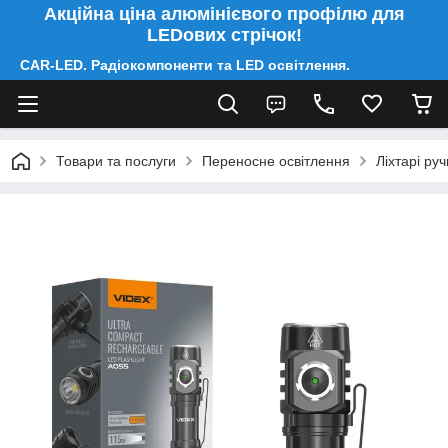
Акційна ціна алюмінієвого профілю для
LEDових стрічок!
CAR-LED. Радіокомпоненти та LED освітлення.
Товари та послуги
Переносне освітлення
Ліхтарі руч