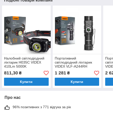
Подібні товари компанії
Налобний світлодіодний
Портативний
Пор
ліхтарик H035C VIDEX
світлодіодний ліхтарик
світ
410Lm 5000K
VIDEX VLF-A244RH
VID
((ЗАРЯДЖАЄТЬСЯ ВІД
600Lm 5000K
500
811,30
1 281
2 6
₴
₴
USB))
(ЗАРЯДЖАЄТЬСЯ ВІД
ВІД 
USB)
Купити
Купити
Про нас
96% позитивних з 771 відгука за рік