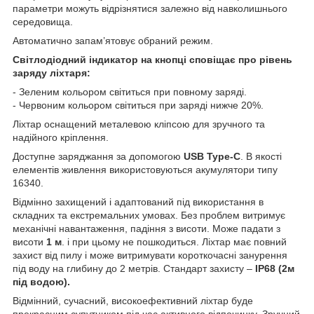
параметри можуть відрізнятися залежно від навколишнього
середовища.
Автоматично запам’ятовує обраний режим.
Світлодіодний індикатор на кнопці сповіщає про рівень
заряду ліхтаря:
- Зеленим кольором світиться при повному заряді.
- Червоним кольором світиться при заряді нижче 20%.
Ліхтар оснащений металевою кліпсою для зручного та
надійного кріплення.
Доступне заряджання за допомогою
USB Type-C
. В якості
елементів живлення використовуються акумулятори типу
16340.
Відмінно захищений і адаптований під використання в
складних та екстремальних умовах. Без проблем витримує
механічні навантаження, падіння з висоти. Може падати з
висоти
1 м
. і при цьому не пошкодиться. Ліхтар має повний
захист від пилу і може витримувати короткочасні занурення
під воду на глибину до 2 метрів. Стандарт захисту –
IP68 (2м
під водою).
Відмінний, сучасний, високоефективний ліхтар буде
прекрасним супутником під час активного відпочинку. Зручний