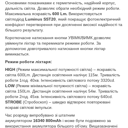
Основними показниками є герметичність, надійний корпус,
дальність світла. Дозволяє обрати необхідний режим роботи.
Максимальна яскравість
600
Lm
.
Використовується
світлодіод
Luminus SST20
, який покращує фотоелектричний
коефіцієнт перетворення при досягненні високої надійності та
більшого результату.
Короткочасне натискання кнопки УВІМК/ВИМК дозволяє
увімкнути ліхтар та перемикати режими роботи. За
допомогою довготривалого натискання кнопки ліхтар
вимикається.
Р
ежим роботи ліхтаря:
HIGH
(Режим максимальної потужності світла) – яскравість
світла 600Lm. Дистанція освітлення налічує 115м. Тривалість
роботи 1год. 40хв. Інтенсивність світлового потоку 3320cd.
LOW
(Режим мінімальної потужності світла) – яскравість
світла 150Lm. Дистанція освітлення налічує 54м. Тривалість
роботи 2год. 45хв. Інтенсивність світлового потоку 640cd.
STROBE
(Стробоскоп) – швидко відтворює повторювані
яскраві світлові імпульси.
Час розряду випробувано зі штатним
акумулятором
1634
0
8
00mAh
і може бути подовжено за
використання акумулятора більшого об’єму. Вищезазначені