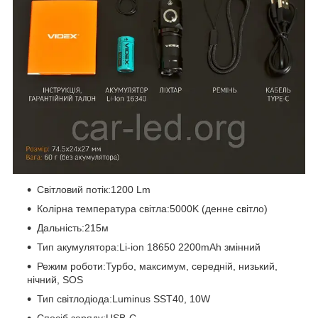
Світловий потік:1200 Lm
Колірна температура світла:5000K (денне світло)
Дальність:215м
Тип акумулятора:Li-ion 18650 2200mAh змінний
Режим роботи:Турбо, максимум, середній, низький,
нічний, SOS
Тип світлодіода:Luminus SST40, 10W
Спосіб заряду:USB-C