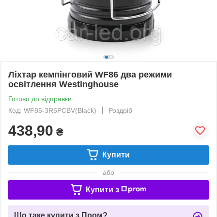
Ліхтар кемпінговий WF86 два режими
освітлення Westinghouse
Готово до відправки
Код: WF86-3R6PCBV(Black)
Роздріб
438,90
₴
Купити
або
Купити з
Що таке купити з Пром?