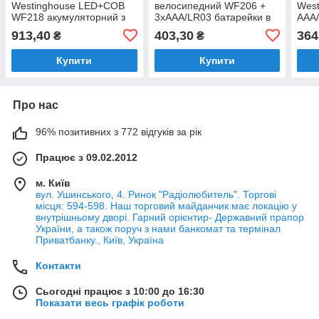
Westinghouse LED+COB
велосипедний WF206 +
West
WF218 акумуляторний з
3xAAA/LR03 батарейки в
AAA/
сенсором
комплекті Westinghouse
913,40
403,30
364
₴
₴
Купити
Купити
Про нас
96% позитивних з 772 відгуків за рік
Працює з 09.02.2012
м. Київ
вул. Ушинського, 4. Ринок "Радіолюбитель". Торгові
місця: 594-598. Наш торговий майданчик має локацію у
внутрішньому дворі. Гарний орієнтир- Державний прапор
України, а також поруч з нами банкомат та термінал
Приватбанку., Київ, Україна
Контакти
Сьогодні працює з 10:00 до 16:30
Показати весь графік роботи