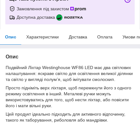
Замовлення під захистом
Доступна доставка
Опис
Характеристики
Доставка
Оплата
Умови п
Опис
Подвійний Ліхтар Westinghouse WF86 LED має два світлових
налаштування: яскраве світло для освітлення великої ділянки
та світло у вигляді полум’я, щоб імітувати смолоскип.
Просто підніміть верх ліхтаря, щоб перемкнути його з одного
режиму освітлення в інший. Металеві ручки можуть
використовуватись для того, щоб нести ліхтар, або повісити
його і мати вільні руки.
Цей продукт ідеально підходить для активного відпочинку,
такого як таборування, риболовля або мандрівки.