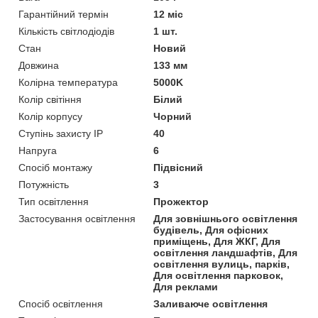
Гарантійний термін
12 міс
Кількість світлодіодів
1 шт.
Стан
Новий
Довжина
133 мм
Колірна температура
5000K
Колір світіння
Білий
Колір корпусу
Чорний
Ступінь захисту IP
40
Напруга
6
Спосіб монтажу
Підвісний
Потужність
3
Тип освітлення
Прожектор
Застосування освітлення
Для зовнішнього освітлення
будівель, Для офісних
приміщень, Для ЖКГ, Для
освітлення ландшафтів, Для
освітлення вулиць, парків,
Для освітлення парковок,
Для реклами
Спосіб освітлення
Заливаюче освітлення