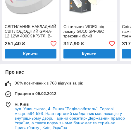
СВІТИЛЬНИК НАКЛАДНИЙ
Світильник VIDEX під
Світ
СВІТЛОДІОДНИЙ GARA-
лампу GU10 SPF06C
лам
12 12W 4000К КРУГЛ. B-
трековий білий
трек
LD-0742
251,40
317,90
317
₴
₴
Купити
Купити
Про нас
96% позитивних з 768 відгуків за рік
Працює з 09.02.2012
м. Київ
вул. Ушинського, 4. Ринок "Радіолюбитель". Торгові
місця: 594-598. Наш торговий майданчик має локацію у
внутрішньому дворі. Гарний орієнтир- Державний прапор
України, а також поруч з нами банкомат та термінал
Приватбанку., Київ, Україна