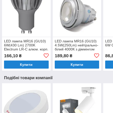
LED лампа MR16 (GU10)
LED лампа MR16 (GU10)
LED
6W(430 Lm) 2700K
4.5W(250Lm) нейтрально-
6W 
Electrum LR-C алюм. корп.
білий 4000К з діммінгом
Viribright (Вірібрайт) Spot
166,10
189,80
86,
₴
₴
Купити
Купити
Подібні товари компанії