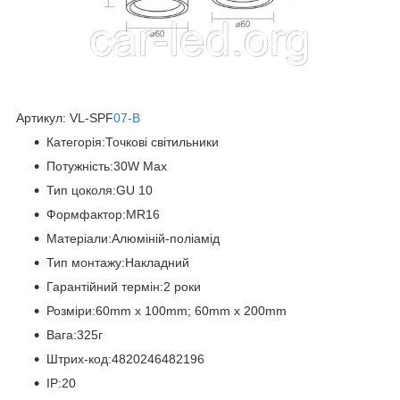
Артикул: VL-SPF
07-B
Категорія:Точкові світильники
Потужність:30W Max
Тип цоколя:GU 10
Формфактор:MR16
Матеріали:Алюміній-поліамід
Тип монтажу:Накладний
Гарантійний термін:2 роки
Розміри:60mm х 100mm; 60mm х 200mm
Вага:325г
Штрих-код:4820246482196
IP:20