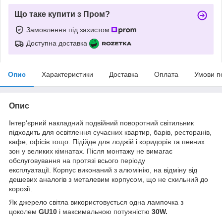
Що таке купити з Пром?
Замовлення під захистом
Доступна доставка
Опис
Характеристики
Доставка
Оплата
Умови п
Опис
Інтер'єрний накладний подвійний поворотний світильник
підходить для освітлення сучасних квартир, барів, ресторанів,
кафе, офісів тощо. Підійде для лоджій і коридорів та певних
зон у великих кімнатах. Після монтажу не вимагає
обслуговування на протязі всього періоду
експлуатації. Корпус виконаний з алюмінію, на відміну від
дешевих аналогів з металевим корпусом, що не схильний до
корозії.
Як джерело світла використовується одна лампочка з
цоколем
GU10
і максимальною потужністю
30W.