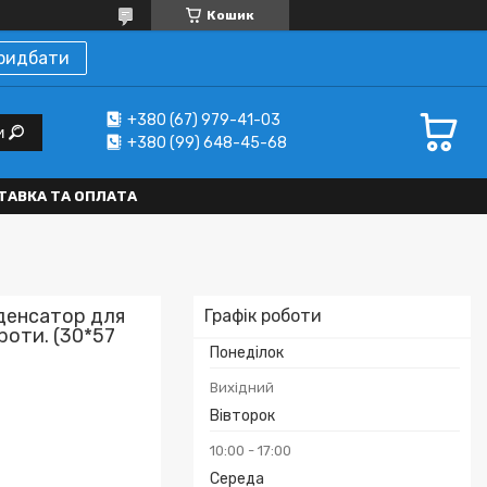
Кошик
ридбати
+380 (67) 979-41-03
и
+380 (99) 648-45-68
ТАВКА ТА ОПЛАТА
нденсатор для
Графік роботи
роти. (30*57
Понеділок
Вихідний
Вівторок
10:00
17:00
Середа