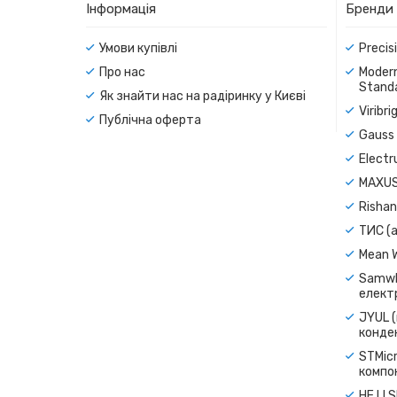
Інформація
Бренди
Умови купівлі
Precis
Про нас
Modern
Standa
Як знайти нас на радіринку у Києві
Viribr
Публічна оферта
Gauss 
Electr
MAXUS
Rishan
ТИС (а
Mean 
Samwh
електр
JYUL (
конде
STMicr
компо
HE LI 