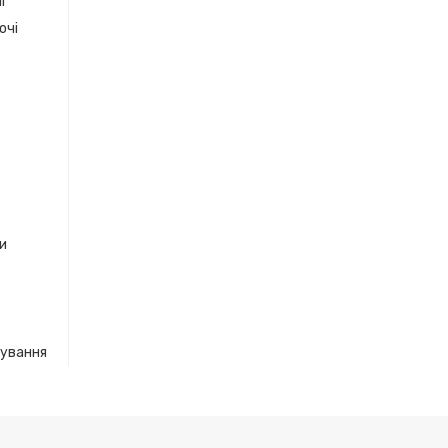
і
очі
ки
кування