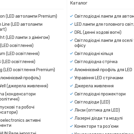
Каталог
ion (LED автолампи Premium)
Світлодіодні лампи для авто
 Line (LED автолампи
LED лампи для головного сві
rt)
DRL (денні ходові вогні)
ight (LED лампи з дімінгом)
Світлодіодні лампи для оселі
(LED освітлення)
офісу
um (LED освітлення)
Світлодіодні кільця
 (LED освітлення)
Світлодіодна стрічка
g (LED освітлення Premium)
Алюмінієвий профіль для LED
люмінієвий профіль)
Управіння LED стрічками
Well (джерела живлення)
Джерела живлення
a (конденсатори
Світлодіодні прожектори
олітичні)
Світлодіоди (LED)
пускові та робочі
Лінзи (оптика для LED)
нсатори)
Лазерні діоди та модулі
oelectronics активні
ненти
Конектори та роз'єми
SHUN Реле імпортні