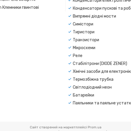
Конденсатори електролітичн
n Клемники гвинтові
Конденсатори пускові та роб
Випрямні діодні мости
Симістори
Тиристори
Транзистори
Мікросхеми
Реле
Стабілітрони (DIODE ZENER)
Хімічні засоби для електроні
Термозбіжна трубка
Світлодіодний неон
Батарейки
Паяльники та паяльне устат
Сайт створений на маркетплейсі
Prom.ua