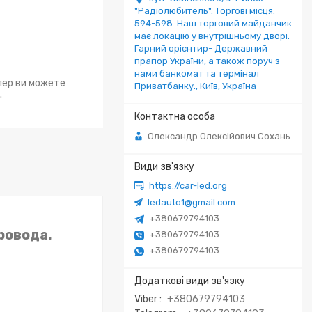
"Радіолюбитель". Торгові місця:
594-598. Наш торговий майданчик
має локацію у внутрішньому дворі.
Гарний орієнтир- Державний
прапор України, а також поруч з
нами банкомат та термінал
епер ви можете
Приватбанку., Київ, Україна
.
Олександр Олексійович Сохань
https://car-led.org
ledauto1@gmail.com
+380679794103
ровода.
+380679794103
+380679794103
Viber
+380679794103