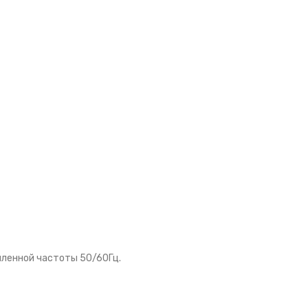
шленной частоты 50/60Гц.