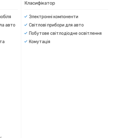
Класифікатор
мобіля
Электронні компоненти
тла авто
Світлові прибори для авто
Побутове світлодіодне освітлення
 та
Комутація