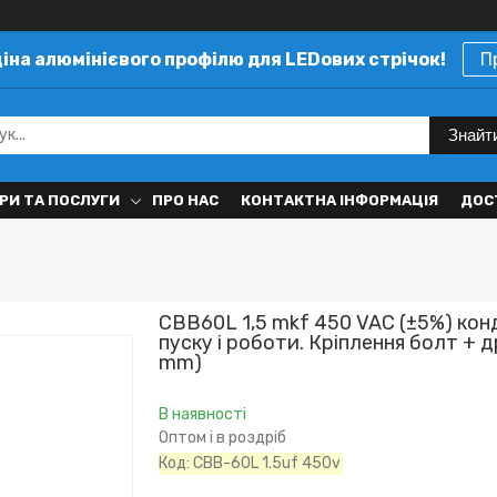
ціна алюмінієвого профілю для LEDових стрічок!
П
Знайт
РИ ТА ПОСЛУГИ
ПРО НАС
КОНТАКТНА ІНФОРМАЦІЯ
ДОС
CBB60L 1,5 mkf 450 VAC (±5%) ко
пуску і роботи. Кріплення болт + д
mm)
В наявності
Оптом і в роздріб
Код:
CBB-60L 1.5uf 450v