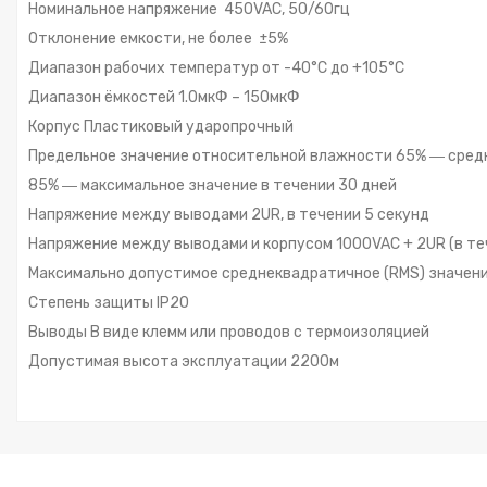
Номинальное напряжение 450VAC, 50/60гц
Отклонение емкости, не более ±5%
Диапазон рабочих температур от -40°С до +105°С
Диапазон ёмкостей 1.0мкФ – 150мкФ
Корпус Пластиковый ударопрочный
Предельное значение относительной влажности 65% ― сред
85% ― максимальное значение в течении 30 дней
Напряжение между выводами 2UR, в течении 5 секунд
Напряжение между выводами и корпусом 1000VAC + 2UR (в те
Максимально допустимое среднеквадратичное (RMS) значение 
Степень защиты IP20
Выводы В виде клемм или проводов с термоизоляцией
Допустимая высота эксплуатации 2200м