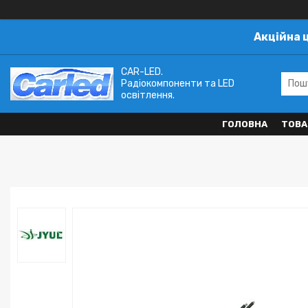
Акційна 
CAR-LED.
Радіокомпоненти та LED
освітлення.
ГОЛОВНА
ТОВА