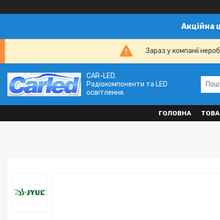
Акційна 
Зараз у компанії неро
CAR-LED.
Радіокомпоненти та LED
освітлення.
ГОЛОВНА
ТОВА