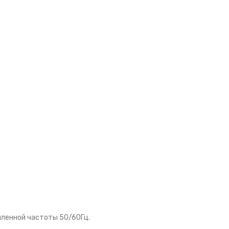
шленной частоты 50/60Гц.