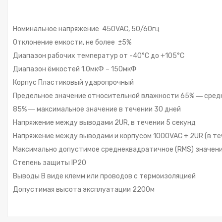
Номинальное напряжение 450VAC, 50/60гц
Отклонение емкости, не более ±5%
Диапазон рабочих температур от -40°С до +105°С
Диапазон ёмкостей 1.0мкФ – 150мкФ
Корпус Пластиковый ударопрочный
Предельное значение относительной влажности 65% ― сред
85% ― максимальное значение в течении 30 дней
Напряжение между выводами 2UR, в течении 5 секунд
Напряжение между выводами и корпусом 1000VAC + 2UR (в те
Максимально допустимое среднеквадратичное (RMS) значение 
Степень защиты IP20
Выводы В виде клемм или проводов с термоизоляцией
Допустимая высота эксплуатации 2200м