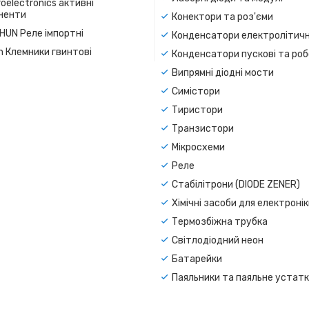
oelectronics активні
ненти
Конектори та роз'єми
SHUN Реле імпортні
Конденсатори електролітичн
n Клемники гвинтові
Конденсатори пускові та роб
Випрямні діодні мости
Симістори
Тиристори
Транзистори
Мікросхеми
Реле
Стабілітрони (DIODE ZENER)
Хімічні засоби для електроні
Термозбіжна трубка
Світлодіодний неон
Батарейки
Паяльники та паяльне устат