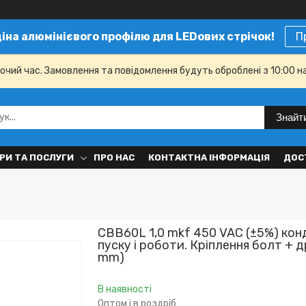
ціна алюмінієвого профілю для LEDових стрічок!
П
бочий час. Замовлення та повідомлення будуть оброблені з 10:00 н
Знайт
РИ ТА ПОСЛУГИ
ПРО НАС
КОНТАКТНА ІНФОРМАЦІЯ
ДОС
CBB60L 1,0 mkf 450 VAC (±5%) ко
пуску і роботи. Кріплення болт + 
mm)
В наявності
Оптом і в роздріб