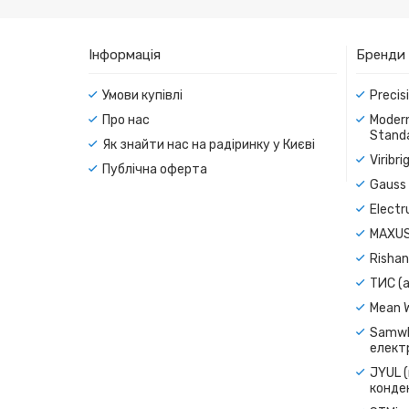
Інформація
Бренди
Умови купівлі
Precis
Про нас
Modern
Standa
Як знайти нас на радіринку у Києві
Viribr
Публічна оферта
Gauss 
Electr
MAXUS
Rishan
ТИС (а
Mean 
Samwh
електр
JYUL (
конде