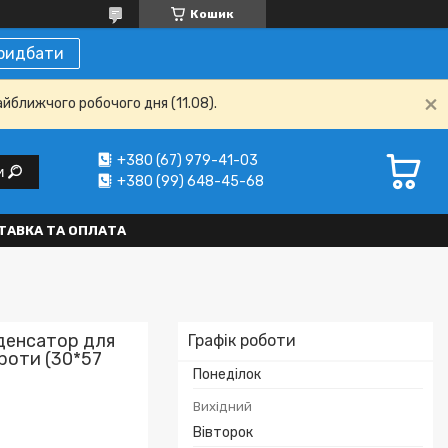
Кошик
ридбати
айближчого робочого дня (11.08).
+380 (67) 979-41-03
и
+380 (99) 648-45-68
ТАВКА ТА ОПЛАТА
нденсатор для
Графік роботи
дроти (30*57
Понеділок
Вихідний
Вівторок