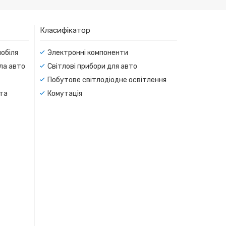
Класифікатор
мобіля
Электронні компоненти
тла авто
Світлові прибори для авто
Побутове світлодіодне освітлення
 та
Комутація