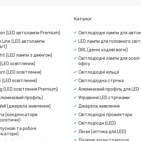
Каталог
ion (LED автолампи Premium)
Світлодіодні лампи для авто
 Line (LED автолампи
LED лампи для головного сві
rt)
DRL (денні ходові вогні)
ight (LED лампи з дімінгом)
Світлодіодні лампи для оселі
(LED освітлення)
офісу
um (LED освітлення)
Світлодіодні кільця
 (LED освітлення)
Світлодіодна стрічка
g (LED освітлення Premium)
Алюмінієвий профіль для LED
люмінієвий профіль)
Управіння LED стрічками
Well (джерела живлення)
Джерела живлення
a (конденсатори
Світлодіодні прожектори
олітичні)
Світлодіоди (LED)
пускові та робочі
Лінзи (оптика для LED)
нсатори)
Лазерні діоди та модулі