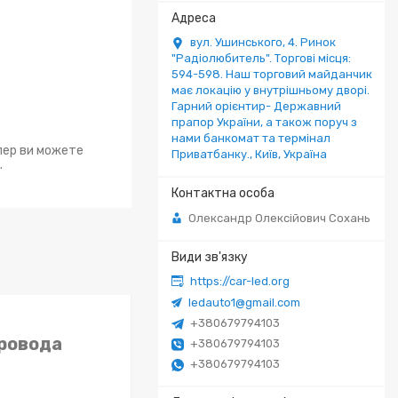
вул. Ушинського, 4. Ринок
"Радіолюбитель". Торгові місця:
594-598. Наш торговий майданчик
має локацію у внутрішньому дворі.
Гарний орієнтир- Державний
прапор України, а також поруч з
нами банкомат та термінал
епер ви можете
Приватбанку., Київ, Україна
.
Олександр Олексійович Сохань
https://car-led.org
ledauto1@gmail.com
+380679794103
провода
+380679794103
+380679794103