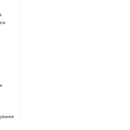
і
очі
ки
кування