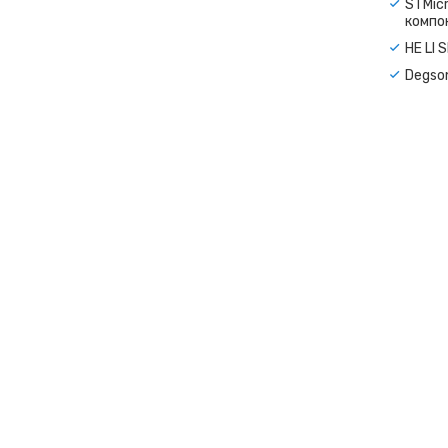
STMicr
компо
HE LI 
Degso