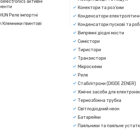
oelectronics активні
ненти
Конектори та роз'єми
SHUN Реле імпортні
Конденсатори електролітичн
n Клемники гвинтові
Конденсатори пускові та роб
Випрямні діодні мости
Симістори
Тиристори
Транзистори
Мікросхеми
Реле
Стабілітрони (DIODE ZENER)
Хімічні засоби для електроні
Термозбіжна трубка
Світлодіодний неон
Батарейки
Паяльники та паяльне устат