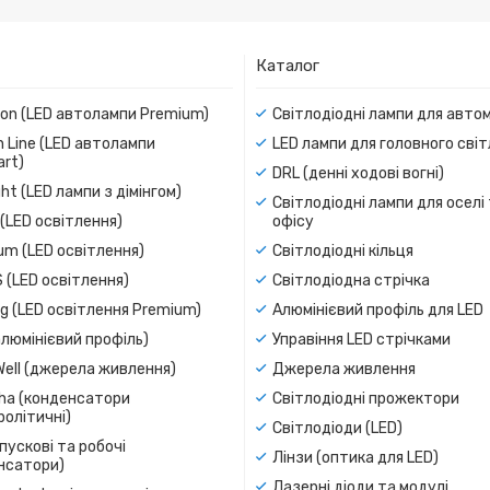
Каталог
ion (LED автолампи Premium)
Світлодіодні лампи для авто
 Line (LED автолампи
LED лампи для головного сві
rt)
DRL (денні ходові вогні)
ight (LED лампи з дімінгом)
Світлодіодні лампи для оселі
(LED освітлення)
офісу
um (LED освітлення)
Світлодіодні кільця
 (LED освітлення)
Світлодіодна стрічка
g (LED освітлення Premium)
Алюмінієвий профіль для LED
люмінієвий профіль)
Управіння LED стрічками
Well (джерела живлення)
Джерела живлення
a (конденсатори
Світлодіодні прожектори
олітичні)
Світлодіоди (LED)
пускові та робочі
Лінзи (оптика для LED)
нсатори)
Лазерні діоди та модулі