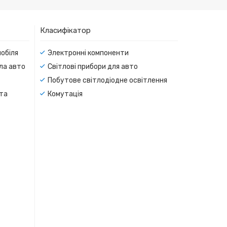
Класифікатор
мобіля
Электронні компоненти
тла авто
Світлові прибори для авто
Побутове світлодіодне освітлення
 та
Комутація