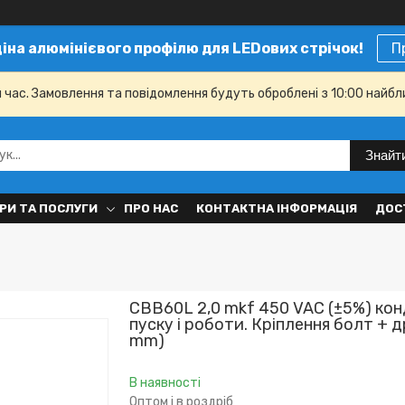
ціна алюмінієвого профілю для LEDових стрічок!
П
й час. Замовлення та повідомлення будуть оброблені з 10:00 найбл
Знайт
РИ ТА ПОСЛУГИ
ПРО НАС
КОНТАКТНА ІНФОРМАЦІЯ
ДОС
CBB60L 2,0 mkf 450 VAC (±5%) ко
пуску і роботи. Кріплення болт + 
mm)
В наявності
Оптом і в роздріб