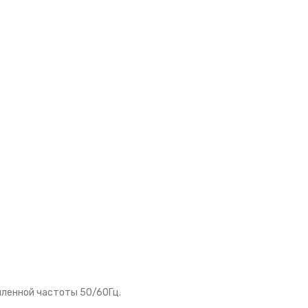
шленной частоты 50/60Гц.