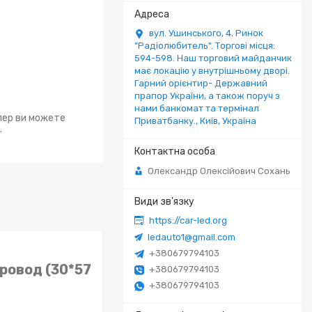
вул. Ушинського, 4. Ринок
"Радіолюбитель". Торгові місця:
594-598. Наш торговий майданчик
має локацію у внутрішньому дворі.
Гарний орієнтир- Державний
прапор України, а також поруч з
нами банкомат та термінал
епер ви можете
Приватбанку., Київ, Україна
.
Олександр Олексійович Сохань
https://car-led.org
ledauto1@gmail.com
+380679794103
провод (30*57
+380679794103
+380679794103