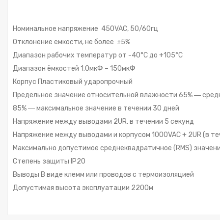
Номинальное напряжение 450VAC, 50/60гц
Отклонение емкости, не более ±5%
Диапазон рабочих температур от -40°С до +105°С
Диапазон ёмкостей 1.0мкФ – 150мкФ
Корпус Пластиковый ударопрочный
Предельное значение относительной влажности 65% ― сред
85% ― максимальное значение в течении 30 дней
Напряжение между выводами 2UR, в течении 5 секунд
Напряжение между выводами и корпусом 1000VAC + 2UR (в те
Максимально допустимое среднеквадратичное (RMS) значение 
Степень защиты IP20
Выводы В виде клемм или проводов с термоизоляцией
Допустимая высота эксплуатации 2200м