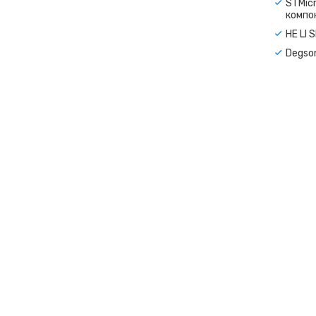
STMicr
компо
HE LI 
Degso