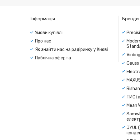
Інформація
Бренди
Умови купівлі
Precis
Про нас
Modern
Standa
Як знайти нас на радіринку у Києві
Viribr
Публічна оферта
Gauss 
Electr
MAXUS
Rishan
ТИС (а
Mean 
Samwh
електр
JYUL (
конде