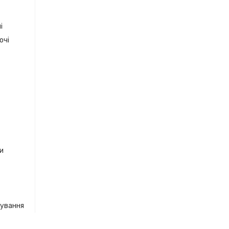
і
очі
ки
кування