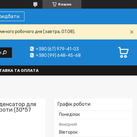
Кошик
ридбати
ижчого робочого дня (завтра, 07.08).
+380 (67) 979-41-03
и
+380 (99) 648-45-68
ТАВКА ТА ОПЛАТА
нденсатор для
Графік роботи
дроти (30*57
Понеділок
Вихідний
Вівторок