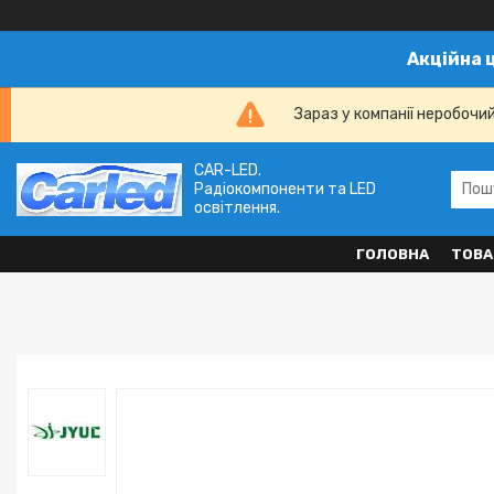
Акційна 
Зараз у компанії неробочи
CAR-LED.
Радіокомпоненти та LED
освітлення.
ГОЛОВНА
ТОВА