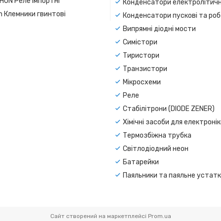
SHUN Реле імпортні
Конденсатори електролітичн
n Клемники гвинтові
Конденсатори пускові та роб
Випрямні діодні мости
Симістори
Тиристори
Транзистори
Мікросхеми
Реле
Стабілітрони (DIODE ZENER)
Хімічні засоби для електроні
Термозбіжна трубка
Світлодіодний неон
Батарейки
Паяльники та паяльне устат
Сайт створений на маркетплейсі
Prom.ua