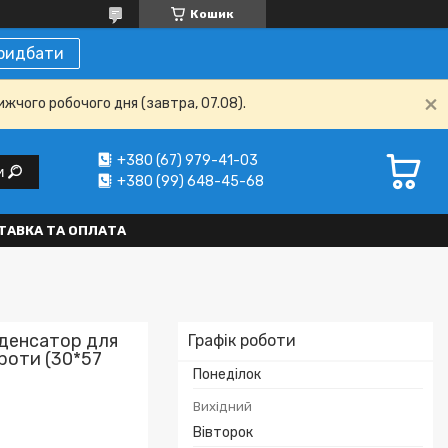
Кошик
ридбати
ижчого робочого дня (завтра, 07.08).
+380 (67) 979-41-03
и
+380 (99) 648-45-68
ТАВКА ТА ОПЛАТА
нденсатор для
Графік роботи
дроти (30*57
Понеділок
Вихідний
Вівторок