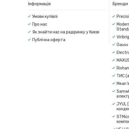
Інформація
Бренди
Умови купівлі
Precis
Про нас
Modern
Standa
Як знайти нас на радіринку у Києві
Viribr
Публічна оферта
Gauss 
Electr
MAXUS
Rishan
ТИС (а
Mean 
Samwh
електр
JYUL (
конде
STMicr
компо