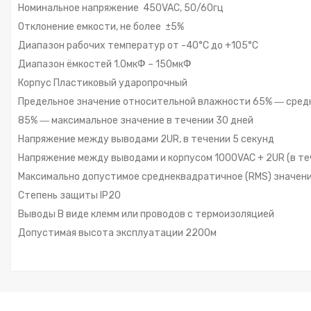
Номинальное напряжение 450VAC, 50/60гц
Отклонение емкости, не более ±5%
Диапазон рабочих температур от -40°С до +105°С
Диапазон ёмкостей 1.0мкФ – 150мкФ
Корпус Пластиковый ударопрочный
Предельное значение относительной влажности 65% ― сред
85% ― максимальное значение в течении 30 дней
Напряжение между выводами 2UR, в течении 5 секунд
Напряжение между выводами и корпусом 1000VAC + 2UR (в те
Максимально допустимое среднеквадратичное (RMS) значение 
Степень защиты IP20
Выводы В виде клемм или проводов с термоизоляцией
Допустимая высота эксплуатации 2200м