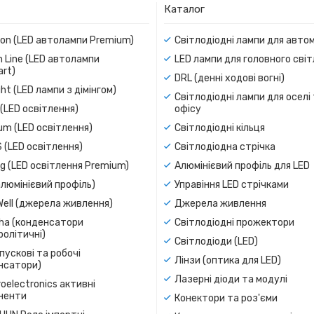
Каталог
ion (LED автолампи Premium)
Світлодіодні лампи для авто
 Line (LED автолампи
LED лампи для головного сві
rt)
DRL (денні ходові вогні)
ight (LED лампи з дімінгом)
Світлодіодні лампи для оселі
(LED освітлення)
офісу
um (LED освітлення)
Світлодіодні кільця
 (LED освітлення)
Світлодіодна стрічка
g (LED освітлення Premium)
Алюмінієвий профіль для LED
люмінієвий профіль)
Управіння LED стрічками
Well (джерела живлення)
Джерела живлення
a (конденсатори
Світлодіодні прожектори
олітичні)
Світлодіоди (LED)
пускові та робочі
Лінзи (оптика для LED)
нсатори)
Лазерні діоди та модулі
oelectronics активні
ненти
Конектори та роз'єми