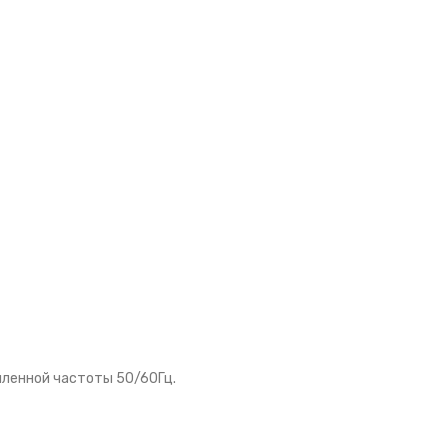
шленной частоты 50/60Гц.