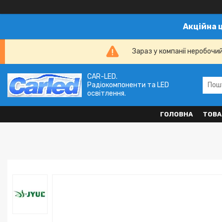
Акційна 
Зараз у компанії неробочи
CAR-LED.
Радіокомпоненти та LED
освітлення.
ГОЛОВНА
ТОВА