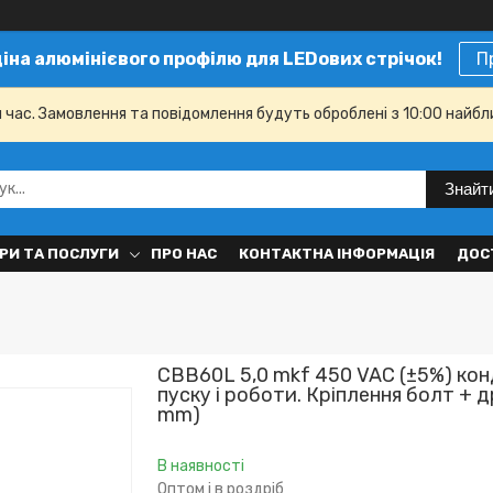
ціна алюмінієвого профілю для LEDових стрічок!
П
й час. Замовлення та повідомлення будуть оброблені з 10:00 найбл
Знайт
РИ ТА ПОСЛУГИ
ПРО НАС
КОНТАКТНА ІНФОРМАЦІЯ
ДОС
CBB60L 5,0 mkf 450 VAC (±5%) ко
пуску і роботи. Кріплення болт + 
mm)
В наявності
Оптом і в роздріб