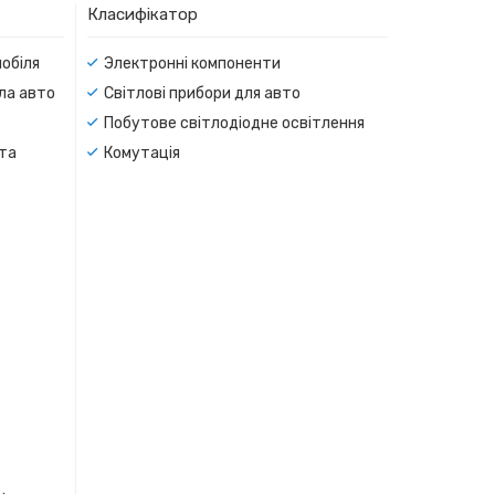
Класифікатор
мобіля
Электронні компоненти
тла авто
Світлові прибори для авто
Побутове світлодіодне освітлення
 та
Комутація