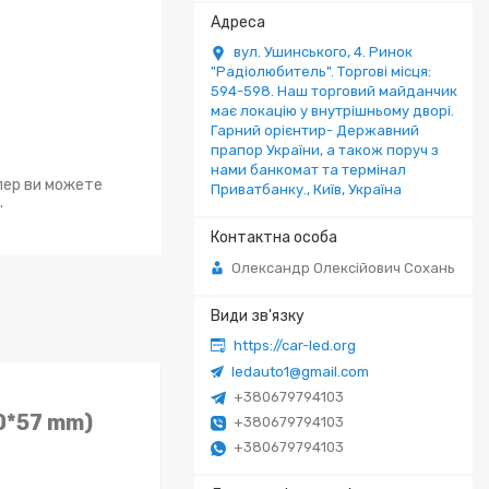
вул. Ушинського, 4. Ринок
"Радіолюбитель". Торгові місця:
594-598. Наш торговий майданчик
має локацію у внутрішньому дворі.
Гарний орієнтир- Державний
прапор України, а також поруч з
нами банкомат та термінал
епер ви можете
Приватбанку., Київ, Україна
.
Олександр Олексійович Сохань
https://car-led.org
ledauto1@gmail.com
+380679794103
0*57 mm)
+380679794103
+380679794103