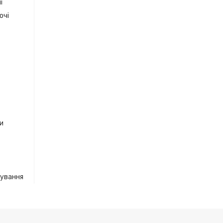
і
очі
ки
кування