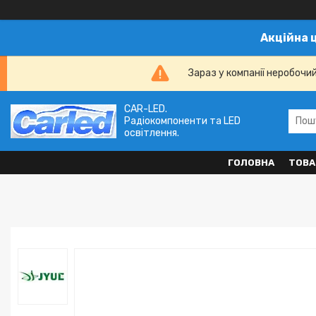
Акційна 
Зараз у компанії неробочи
CAR-LED.
Радіокомпоненти та LED
освітлення.
ГОЛОВНА
ТОВА