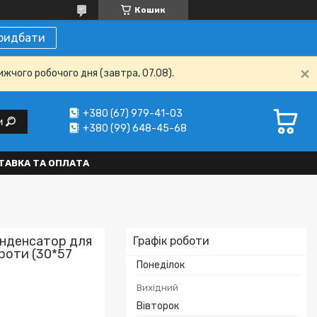
Кошик
ридбати
ижчого робочого дня (завтра, 07.08).
+380 (67) 979-41-03
и
+380 (99) 648-45-68
ТАВКА ТА ОПЛАТА
онденсатор для
Графік роботи
дроти (30*57
Понеділок
Вихідний
Вівторок