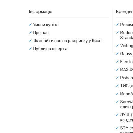
Інформація
Бренди
Умови купівлі
Precis
Про нас
Modern
Standa
Як знайти нас на радіринку у Києві
Viribr
Публічна оферта
Gauss 
Electr
MAXUS
Rishan
ТИС (а
Mean 
Samwh
електр
JYUL (
конде
STMicr