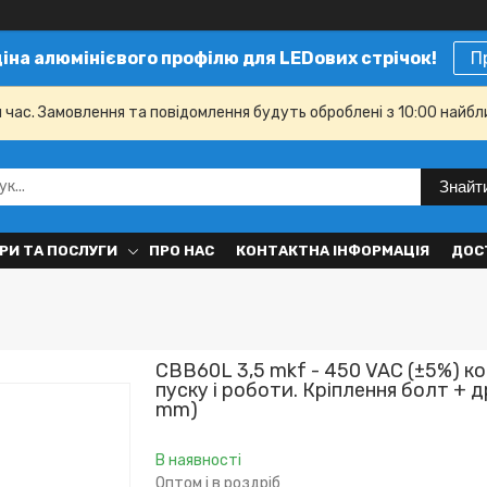
ціна алюмінієвого профілю для LEDових стрічок!
П
й час. Замовлення та повідомлення будуть оброблені з 10:00 найбл
Знайт
РИ ТА ПОСЛУГИ
ПРО НАС
КОНТАКТНА ІНФОРМАЦІЯ
ДОС
CBB60L 3,5 mkf - 450 VAC (±5%) к
пуску і роботи. Кріплення болт + 
mm)
В наявності
Оптом і в роздріб