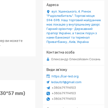
вул. Ушинського, 4. Ринок
"Радіолюбитель". Торгові місця:
594-598. Наш торговий майданчик
має локацію у внутрішньому дворі.
Гарний орієнтир- Державний
прапор України, а також поруч з
нами банкомат та термінал
епер ви можете
Приватбанку., Київ, Україна
.
Олександр Олексійович Сохань
https://car-led.org
ledauto1@gmail.com
+380679794103
(30*57 mm)
+380679794103
+380679794103