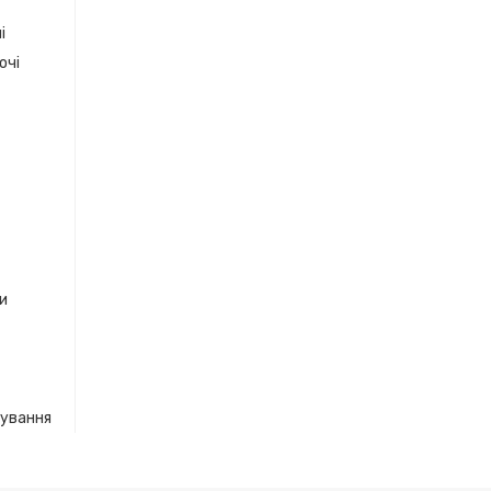
і
очі
ки
кування