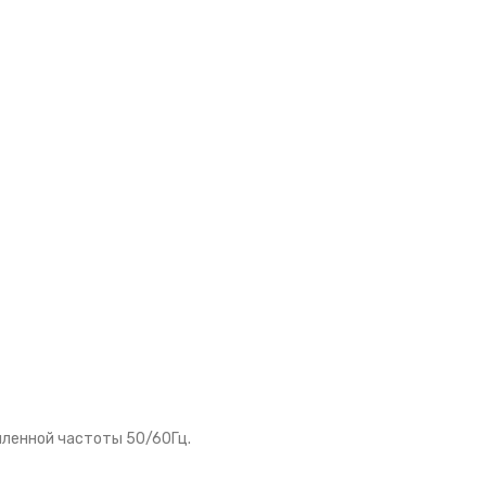
шленной частоты 50/60Гц.