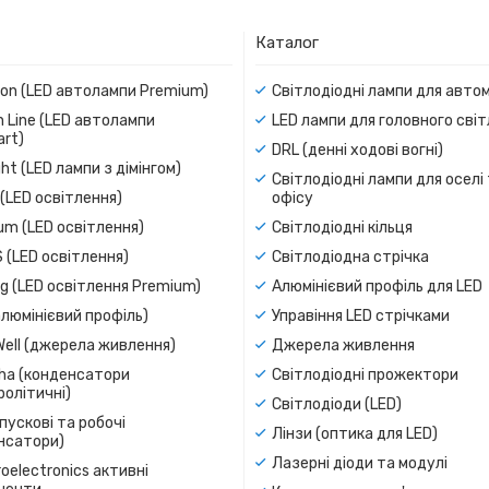
Каталог
ion (LED автолампи Premium)
Світлодіодні лампи для авто
 Line (LED автолампи
LED лампи для головного сві
rt)
DRL (денні ходові вогні)
ight (LED лампи з дімінгом)
Світлодіодні лампи для оселі
(LED освітлення)
офісу
um (LED освітлення)
Світлодіодні кільця
 (LED освітлення)
Світлодіодна стрічка
g (LED освітлення Premium)
Алюмінієвий профіль для LED
люмінієвий профіль)
Управіння LED стрічками
Well (джерела живлення)
Джерела живлення
a (конденсатори
Світлодіодні прожектори
олітичні)
Світлодіоди (LED)
пускові та робочі
Лінзи (оптика для LED)
нсатори)
Лазерні діоди та модулі
oelectronics активні