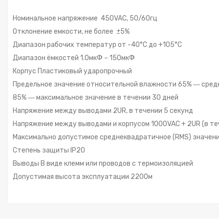
Номинальное напряжение 450VAC, 50/60гц
Отклонение емкости, не более ±5%
Диапазон рабочих температур от -40°С до +105°С
Диапазон ёмкостей 1.0мкФ – 150мкФ
Корпус Пластиковый ударопрочный
Предельное значение относительной влажности 65% ― сред
85% ― максимальное значение в течении 30 дней
Напряжение между выводами 2UR, в течении 5 секунд
Напряжение между выводами и корпусом 1000VAC + 2UR (в те
Максимально допустимое среднеквадратичное (RMS) значение 
Степень защиты IP20
Выводы В виде клемм или проводов с термоизоляцией
Допустимая высота эксплуатации 2200м