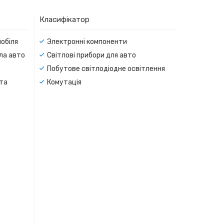
Класифікатор
мобіля
Электронні компоненти
тла авто
Світлові прибори для авто
Побутове світлодіодне освітлення
 та
Комутація