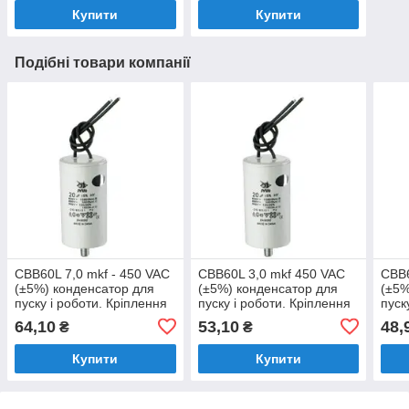
Купити
Купити
Подібні товари компанії
CBB60L 7,0 mkf - 450 VAC
CBB60L 3,0 mkf 450 VAC
CBB6
(±5%) конденсатор для
(±5%) конденсатор для
(±5%
пуску і роботи. Кріплення
пуску і роботи. Кріплення
пуск
болт + дроти (30*60 mm)
болт + дроти (30*57 mm)
болт
64,10
53,10
48,
₴
₴
Купити
Купити