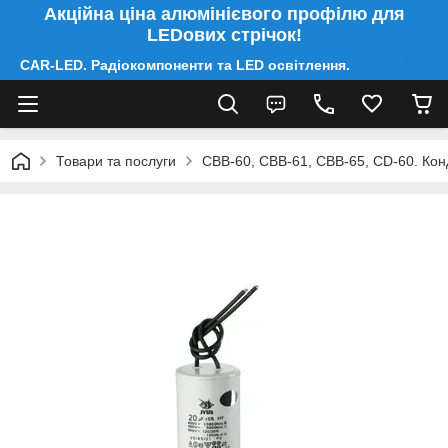
Акційна ціна алюмінієвого профілю для
LEDових стрічок!
CAR-LED. Радіокомпоненти та LED освітлення.
Товари та послуги
CBB-60, CBB-61, CBB-65, CD-60. Конд