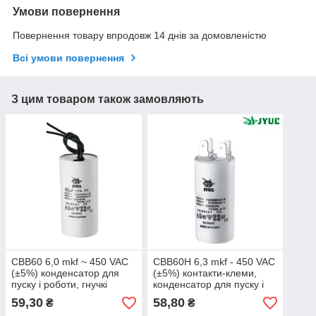
Умови повернення
Повернення товару впродовж 14 днів за домовленістю
Всі умови повернення
З цим товаром також замовляють
CBB60 6,0 mkf ~ 450 VAC
CBB60H 6,3 mkf - 450 VAC
(±5%) конденсатор для
(±5%) контакти-клеми,
пуску і роботи, гнучкі
конденсатор для пуску і
дротяні виводи (30*60
роботи (30*60 mm)
59,30
58,80
₴
₴
mm)