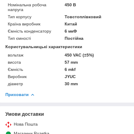
Номінальна робоча
450 В
напруга
Тип корпусу
Товстоплівковий
Країна виробник
Китай
Ємність конденсатору
6 мкФ
Тип ємності
Постійна
Користувальницькі характеристики
вольтаж
450 VAC (±5%)
висота
57 mm
Ємність
6 mkf
Виробник
JYUC
діаметр
30 mm
Приховати
Умови доставки
Нова Пошта
Магазини Rozetka