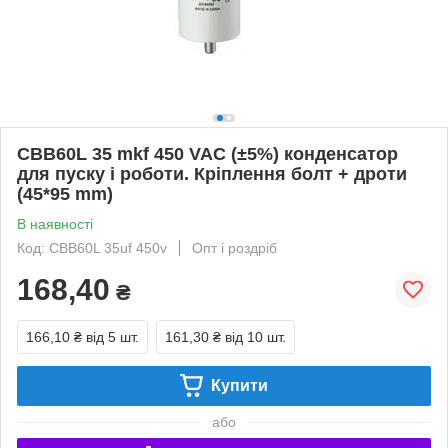
CBB60L 35 mkf 450 VAC (±5%) конденсатор
для пуску і роботи. Кріплення болт + дроти
(45*95 mm)
В наявності
Код: CBB60L 35uf 450v
Опт і роздріб
168,40
₴
166,10 ₴
від 5 шт.
161,30 ₴
від 10 шт.
Купити
або