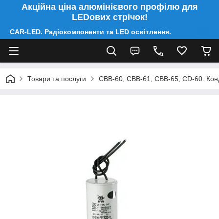
Акційна ціна алюмінієвого профілю для
LEDових стрічок!
CAR-LED. Радіокомпоненти та LED освітлення.
Товари та послуги
CBB-60, CBB-61, CBB-65, CD-60. Конд