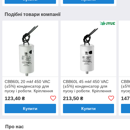
Подібні товари компанії
CBB60L 20 mkf 450 VAC
CBB60L 45 mkf 450 VAC
CBB6
(±5%) конденсатор для
(±5%) конденсатор для
(±5%
пуску і роботи. Кріплення
пуску і роботи. Кріплення
пуск
болт + дроти (40*70 mm)
болт + дроти (50*106 mm)
болт
123,40
213,50
147
₴
₴
Купити
Купити
Про нас