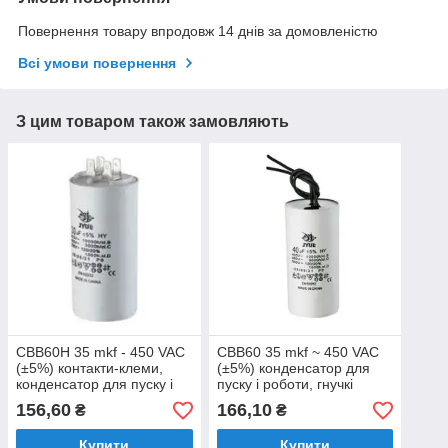
Повернення товару впродовж 14 днів за домовленістю
Всі умови повернення
З цим товаром також замовляють
CBB60H 35 mkf - 450 VAC
CBB60 35 mkf ~ 450 VAC
(±5%) контакти-клеми,
(±5%) конденсатор для
конденсатор для пуску і
пуску і роботи, гнучкі
роботи (45*92 mm)
дротяні виводи (45*93
156,60
166,10
₴
₴
mm)
Купити
Купити