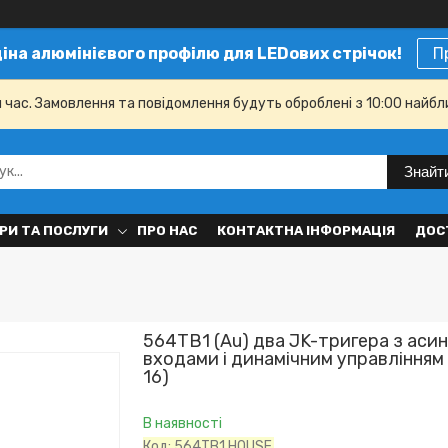
ціна алюмінієвого профілю для LEDових стрічок!
П
й час. Замовлення та повідомлення будуть оброблені з 10:00 найбл
Знайт
РИ ТА ПОСЛУГИ
ПРО НАС
КОНТАКТНА ІНФОРМАЦІЯ
ДОС
564ТВ1 (Au) два JK-тригера з аси
входами і динамічним управлінням 
16)
В наявності
Код:
564ТВ1 HOUSE