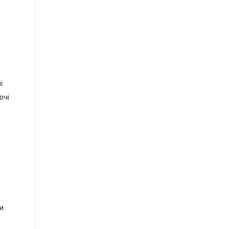
і
очі
ки