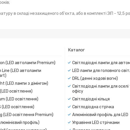
оків;
атуру в складі незахищеного об'єкта, або в комплекті ЗІП - 12,5 ро
Каталог
ion (LED автолампи Premium)
Світлодіодні лампи для авто
 Line (LED автолампи
LED лампи для головного сві
rt)
DRL (денні ходові вогні)
ight (LED лампи з дімінгом)
Світлодіодні лампи для оселі
(LED освітлення)
офісу
um (LED освітлення)
Світлодіодні кільця
 (LED освітлення)
Світлодіодна стрічка
g (LED освітлення Premium)
Алюмінієвий профіль для LED
люмінієвий профіль)
Управіння LED стрічками