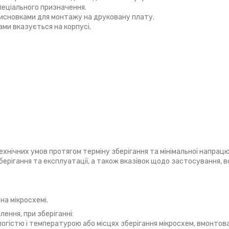
пеціального призначення.
исновками для монтажу на друковану плату.
ами вказується на корпусі.
ехнічних умов протягом терміну зберігання та мінімальної напрац
берігання та експлуатації, а також вказівок щодо застосування, 
на мікросхемі.
лення, при зберіганні:
логістю і температурою або місцях зберігання мікросхем, вмонто