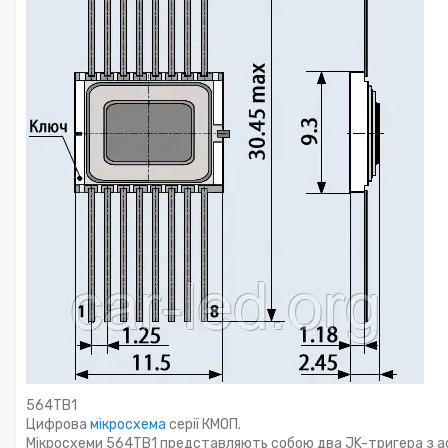
564ТВ1
Цифрова
мікросхема
серії КМОП.
Мікросхеми 564ТВ1 представляють собою два JK-тригера з ас