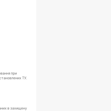
ювання при
встановлених ТУ.
ваних в захищену