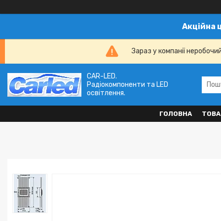
Акційна 
Зараз у компанії неробочи
CAR-LED.
Радіокомпоненти та LED
освітлення.
ГОЛОВНА
ТОВА