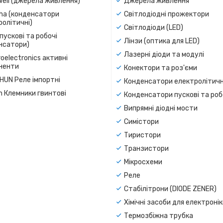
Well (джерела живлення)
Джерела живлення
a (конденсатори
Світлодіодні прожектори
олітичні)
Світлодіоди (LED)
пускові та робочі
Лінзи (оптика для LED)
нсатори)
Лазерні діоди та модулі
oelectronics активні
ненти
Конектори та роз'єми
SHUN Реле імпортні
Конденсатори електролітичн
n Клемники гвинтові
Конденсатори пускові та роб
Випрямні діодні мости
Симістори
Тиристори
Транзистори
Мікросхеми
Реле
Стабілітрони (DIODE ZENER)
Хімічні засоби для електроні
Термозбіжна трубка