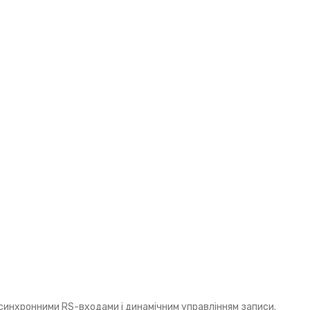
инхронними RS-входами і динамічним управлінням записи.