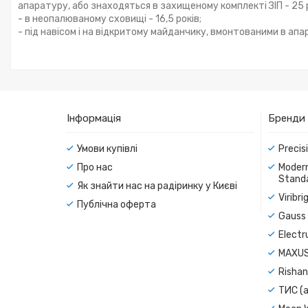
апаратуру, або знаходяться в захищеному комплекті ЗІП - 25 р
- в неопалюваному сховищі - 16,5 років;
- під навісом і на відкритому майданчику, вмонтованими в апар
Інформація
Бренди
Умови купівлі
Precis
Про нас
Modern
Standa
Як знайти нас на радіринку у Києві
Viribr
Публічна оферта
Gauss 
Electr
MAXUS
Rishan
ТИС (а