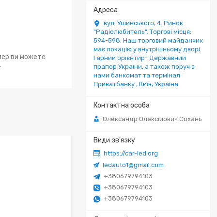
вул. Ушинського, 4. Ринок
"Радіолюбитель". Торгові місця:
594-598. Наш торговий майданчик
має локацію у внутрішньому дворі.
епер ви можете
Гарний орієнтир- Державний
.
прапор України, а також поруч з
нами банкомат та термінал
Приватбанку., Київ, Україна
Олександр Олексійович Сохань
https://car-led.org
ledauto1@gmail.com
+380679794103
+380679794103
+380679794103