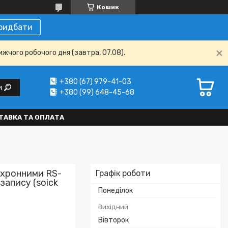
Кошик
ридбати
ижчого робочого дня (завтра, 07.08).
+380 (67) 979-41-03
и
+380 (99) 648-45-68
ТАВКА ТА ОПЛАТА
нхронними RS-
Графік роботи
запису (soick
Понеділок
Вихідний
Вівторок