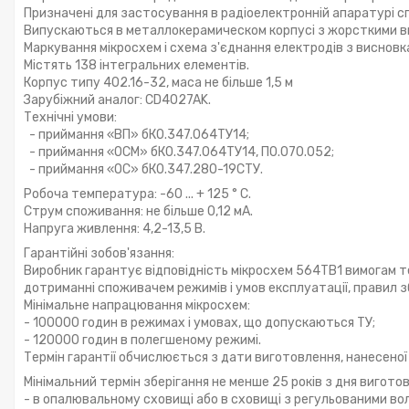
Призначені для застосування в радіоелектронній апаратурі с
Випускаються в металлокерамическом корпусі з жорсткими в
Маркування мікросхем і схема з'єднання електродів з висновк
Містять 138 інтегральних елементів.
Корпус типу 402.16-32, маса не більше 1,5 м
Зарубіжний аналог: CD4027AK.
Технічні умови:
- приймання «ВП» бК0.347.064ТУ14;
- приймання «ОСМ» бК0.347.064ТУ14, П0.070.052;
- приймання «ОС» бК0.347.280-19СТУ.
Робоча температура: -60 ... + 125 ° С.
Струм споживання: не більше 0,12 мА.
Напруга живлення: 4,2-13,5 В.
Гарантійні зобов'язання:
Виробник гарантує відповідність мікросхем 564ТВ1 вимогам т
дотриманні споживачем режимів і умов експлуатації, правил з
Мінімальне напрацювання мікросхем:
- 100000 годин в режимах і умовах, що допускаються ТУ;
- 120000 годин в полегшеному режимі.
Термін гарантії обчислюється з дати виготовлення, нанесеної 
Мінімальний термін зберігання не менше 25 років з дня виготов
- в опалювальному сховищі або в сховищі з регульованими во