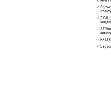
Mean 
Samwh
електр
JYUL (
конде
STMicr
компо
HE LI 
Degso