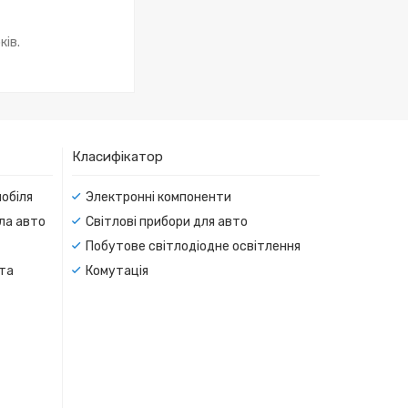
ків.
Класифікатор
мобіля
Электронні компоненти
тла авто
Світлові прибори для авто
Побутове світлодіодне освітлення
 та
Комутація