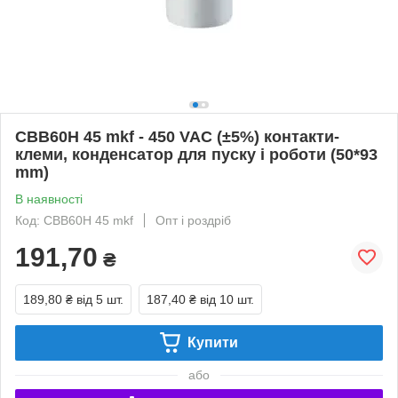
CBB60H 45 mkf - 450 VAC (±5%) контакти-
клеми, конденсатор для пуску і роботи (50*93
mm)
В наявності
Код: CBB60H 45 mkf
Опт і роздріб
191,70
₴
189,80 ₴
від 5 шт.
187,40 ₴
від 10 шт.
Купити
або