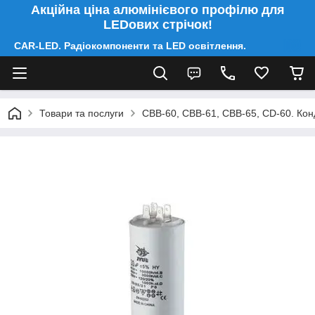
Акційна ціна алюмінієвого профілю для
LEDових стрічок!
CAR-LED. Радіокомпоненти та LED освітлення.
Товари та послуги
CBB-60, CBB-61, CBB-65, CD-60. Конд