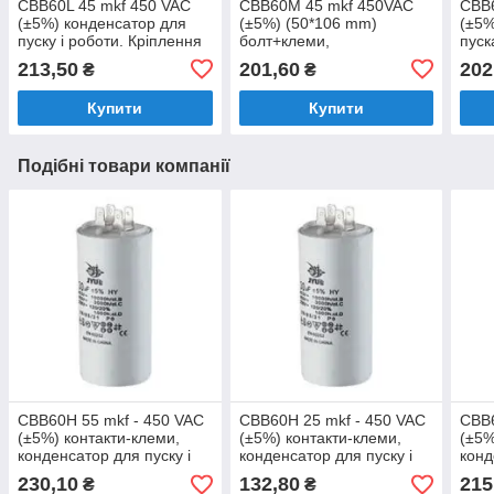
CBB60L 45 mkf 450 VAC
CBB60M 45 mkf 450VAC
CBB6
(±5%) конденсатор для
(±5%) (50*106 mm)
(±5%
пуску і роботи. Кріплення
болт+клеми,
пуск
болт + дроти (50*106 mm)
поліпропіленовий
выво
213,50
201,60
202
₴
₴
конденсатор для пуску та
роботи
Купити
Купити
Подібні товари компанії
CBB60H 55 mkf - 450 VAC
CBB60H 25 mkf - 450 VAC
CBB6
(±5%) контакти-клеми,
(±5%) контакти-клеми,
(±5%
конденсатор для пуску і
конденсатор для пуску і
конд
роботи (50*92mm)
роботи (44*70mm)
робо
230,10
132,80
215
₴
₴