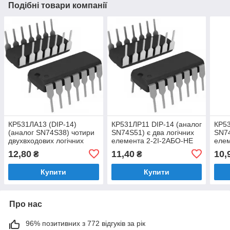
Подібні товари компанії
КР531ЛА13 (DIP-14)
КР531ЛР11 DIP-14 (аналог
КР53
(аналог SN74S38) чотири
SN74S51) є два логічних
SN74
двухвходових логічних
елемента 2-2І-2АБО-НЕ
елем
елемента І-НЕ з відкритим
12,80
11,40
10,
₴
₴
колектором
Купити
Купити
Про нас
96% позитивних з 772 відгуків за рік