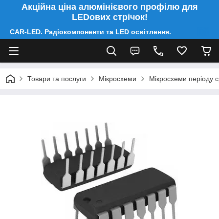
Акційна ціна алюмінієвого профілю для
LEDових стрічок!
CAR-LED. Радіокомпоненти та LED освітлення.
Товари та послуги
Мікросхеми
Мікросхеми періоду 