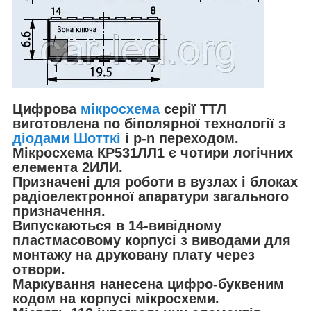
Цифрова
мікросхема
серії ТТЛ
виготовлена ​​по біполярної технології з
діодами Шотткі
і p-n переходом.
Мікросхема КР531ЛЛ1 є чотири логічних
елемента 2ИЛИ.
Призначені для роботи в вузлах і блоках
радіоелектронної апаратури загального
призначення.
Випускаються в 14-вивідному
пластмасовому корпусі з виводами для
монтажу на друковану плату через
отвори.
Маркування нанесена цифро-буквеним
кодом на корпусі мікросхеми.