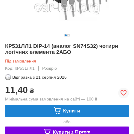
КР531ЛЛ1 DIP-14 (аналог SN74S32) чотири
логічних елемента 2АБО
Під замовлення
Код: КР531ЛЛ1
Роздріб
Відправка з
21 серпня 2026
11,40
₴
Мінімальна сума замовлення на сайті — 100 ₴
Купити
або
Купити з