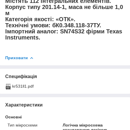
Містять 112 інтегральних елементів.
Корпус типу 201.14-1, маса не більше 1,0
м
Категорія якості: «ОТК».
Технічні умови: бК0.348.118-37ТУ.
Імпортний аналог: SN74S32 фірми Texas
Instruments.
Приховати
Специфікація
kr531ll1.pdf
Характеристики
Основні
Тип мікросхеми
Логічна мікросхема
стандартною логікою