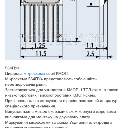
564ПУ4
Цифрова
мікросхема
серії КМОП.
Мікросхеми 564ПУ4 представляють собою шість
перетворювачів рівня.
Застосовуються для узгодження КМОП- і ТТЛ-схем, а також
низькопорогових і високопорогових КМОП-схем.
Призначена для застосування в радіоелектронній апаратурі
спеціального призначення.
Випускається в металлокерамическом корпусі з жорсткими
висновками для монтажу на друковану плату.
Маркування мікросхеми та схема з'єднання електродів з
висновками вказується на корпусі.