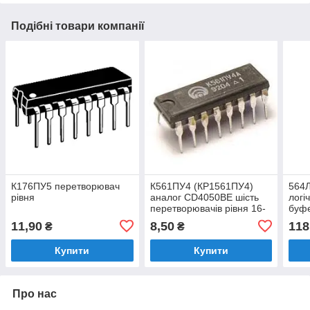
Подібні товари компанії
К176ПУ5 перетворювач
К561ПУ4 (КР1561ПУ4)
564Л
рівня
аналог CD4050BE шість
логі
перетворювачів рівня 16-
буф
pin
11,90
8,50
118
₴
₴
Купити
Купити
Про нас