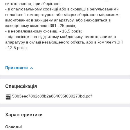
виготовлення, при зберіганні:
- в опалювальному сховищі або в сховищі з регульованими
вологістю і температурою або місцях зберігання мікросхем,
вмонтованих в захищену апаратуру, або знаходяться в
захищеному комплекті ЗІП - 25 років;
- в неопалюваному сховищі - 16,5 років;
- під навісом і на відкритому майданчику, вмонтованими в
апаратуру в складі незахищеного об'єкта, або в комплекті ЗІП
- 12,5 років.
Приховати
Специфікація
58b3eec78b2c88b2a864695f030270bd.pdf
Характеристики
Основні