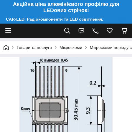
Акційна ціна алюмінієвого профілю для
LEDових стрічок!
CAR-LED. Радіокомпоненти та LED освітлення.
Товари та послуги
Мікросхеми
Мікросхеми періоду 