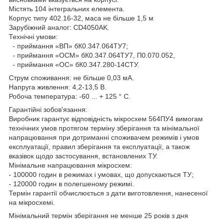
Містять 104 інтегральних елемента.
Корпус типу 402.16-32, маса не більше 1,5 м
Зарубіжний аналог: CD4050AK.
Технічні умови:
- приймання «ВП» бК0.347.064ТУ7;
- приймання «ОСМ» бК0.347.064ТУ7, П0.070.052,
- приймання «ОС» бК0.347.280-14СТУ.
Струм споживання: не більше 0,03 мА.
Напруга живлення: 4,2-13,5 В.
Робоча температура: -60 ... + 125 ° С.
Гарантійні зобов'язання:
Виробник гарантує відповідність мікросхем 564ПУ4 вимогам
технічних умов протягом терміну зберігання та мінімальної
напрацювання при дотриманні споживачем режимів і умов
експлуатації, правил зберігання та експлуатації, а також
вказівок щодо застосування, встановлених ТУ.
Мінімальне напрацювання мікросхем:
- 100000 годин в режимах і умовах, що допускаються ТУ;
- 120000 годин в полегшеному режимі.
Термін гарантії обчислюється з дати виготовлення, нанесеної
на мікросхемі.
Мінімальний термін зберігання не менше 25 років з дня