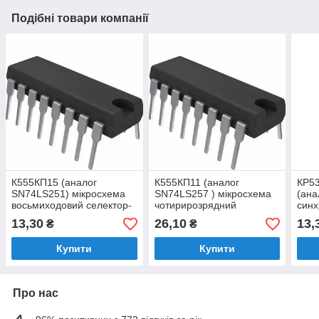
Подібні товари компанії
К555КП15 (аналог
К555КП11 (аналог
КР53
SN74LS251) мікросхема
SN74LS257 ) мікросхема
(ана
восьмиходовий селектор-
чотирирозрядний
син
мультиплексор з трьома
селектор 2-1 без інверсії з
чоти
13,30
26,10
13,
₴
₴
стійкими станами
трьома стійкими станами.
двій
пере
Купити
Купити
Про нас