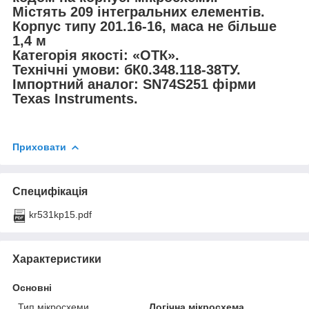
Містять 209 інтегральних елементів.
Корпус типу 201.16-16, маса не більше
1,4 м
Категорія якості: «ОТК».
Технічні умови: бК0.348.118-38ТУ.
Імпортний аналог: SN74S251 фірми
Texas Instruments.
Приховати
Специфікація
kr531kp15.pdf
Характеристики
Основні
Тип мікросхеми
Логічна мікросхема