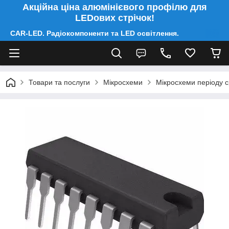
Акційна ціна алюмінієвого профілю для
LEDових стрічок!
CAR-LED. Радіокомпоненти та LED освітлення.
Товари та послуги
Мікросхеми
Мікросхеми періоду 