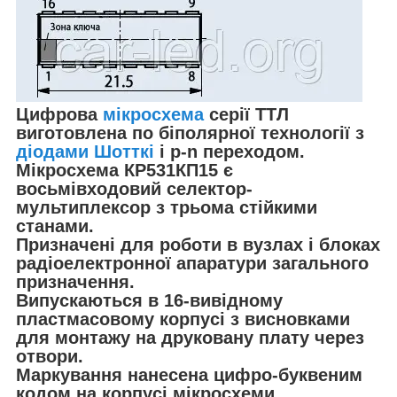
Цифрова
мікросхема
серії ТТЛ
виготовлена ​​по біполярної технології з
діодами Шотткі
і p-n переходом.
Мікросхема КР531КП15 є
восьмівходовий селектор-
мультиплексор з трьома стійкими
станами.
Призначені для роботи в вузлах і блоках
радіоелектронної апаратури загального
призначення.
Випускаються в 16-вивідному
пластмасовому корпусі з висновками
для монтажу на друковану плату через
отвори.
Маркування нанесена цифро-буквеним
кодом на корпусі мікросхеми.