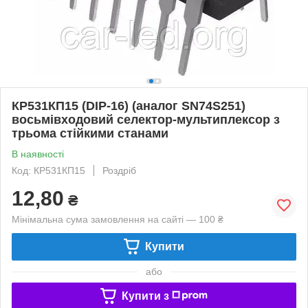
КР531КП15 (DIP-16) (аналог SN74S251)
восьмівходовий селектор-мультиплексор з
трьома стійкими станами
В наявності
Код: КР531КП15
Роздріб
12,80
₴
Мінімальна сума замовлення на сайті — 100 ₴
Купити
або
Купити з