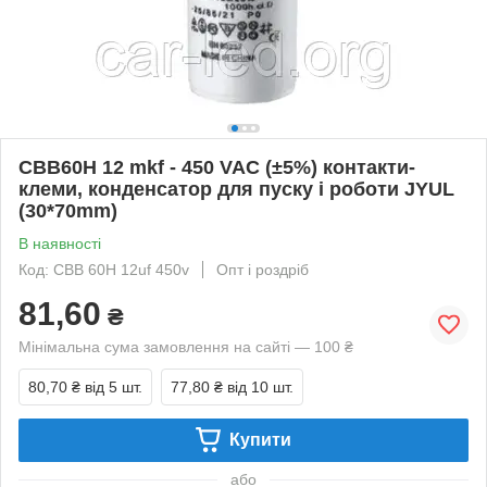
CBB60H 12 mkf - 450 VAC (±5%) контакти-
клеми, конденсатор для пуску і роботи JYUL
(30*70mm)
В наявності
Код: CBB 60H 12uf 450v
Опт і роздріб
81,60
₴
Мінімальна сума замовлення на сайті — 100 ₴
80,70 ₴
від 5 шт.
77,80 ₴
від 10 шт.
Купити
або