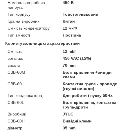
Номінальна робоча
450 В
напруга
Тип корпусу
Товстоплівковий
Країна виробник
Китай
Ємність конденсатору
12 мкФ
Тип ємності
Постійна
Користувальницькі характеристики
Ємність
12 mkf
вольтаж
450 VAC (±5%)
висота
70 mm
CBB-60М
Болт кріплення +вивідні
клеми
CBB-60
Контактна група - проводи
(гнучкі виводи)
Тип конденсатора,
Для роботи і пуску 50Hz.
CBB-60L
Болт кріплення, контактна
група-дроти
Виробник
JYUC
CBB-60H
Вивідні клеми
діаметр
35 mm