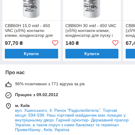
CBB60H 15,0 mkf - 450
CBB60H 30 mkf - 450 VAC
CBB6
VAC (±5%) контакти-
(±5%) контакти-клеми,
(±5%
клеми, конденсатор для
конденсатор для пуску і
конд
пуску і роботи (35*65 mm)
роботи JYUL (40*90 mm)
робо
97,70
140
67,
₴
₴
Купити
Купити
Про нас
96% позитивних з 771 відгука за рік
Працює з 09.02.2012
м. Київ
вул. Ушинського, 4. Ринок "Радіолюбитель". Торгові
місця: 594-598. Наш торговий майданчик має локацію у
внутрішньому дворі. Гарний орієнтир- Державний прапор
України, а також поруч з нами банкомат та термінал
Приватбанку., Київ, Україна