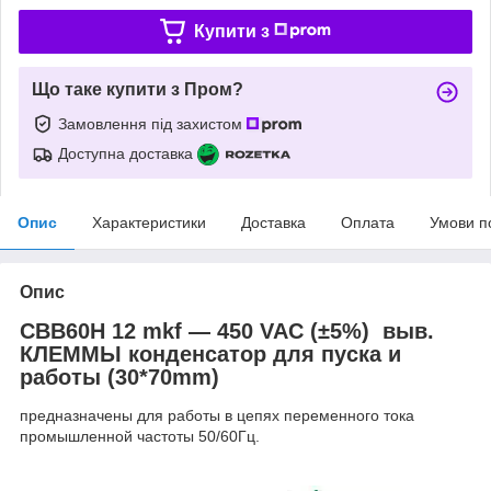
Купити з
Що таке купити з Пром?
Замовлення під захистом
Доступна доставка
Опис
Характеристики
Доставка
Оплата
Умови п
Опис
CBB60H 12 mkf ― 450 VAC (±5%) выв.
КЛЕММЫ конденсатор для пуска и
работы (30*70mm)
предназначены для работы в цепях переменного тока
промышленной частоты 50/60Гц.