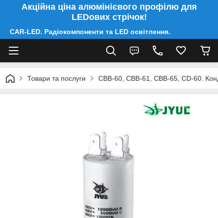
Акційна ціна алюмінієвого профілю для
LEDових стрічок!
CAR-LED. Радіокомпоненти та LED освітлення.
Товари та послуги
CBB-60, CBB-61, CBB-65, CD-60. Конд