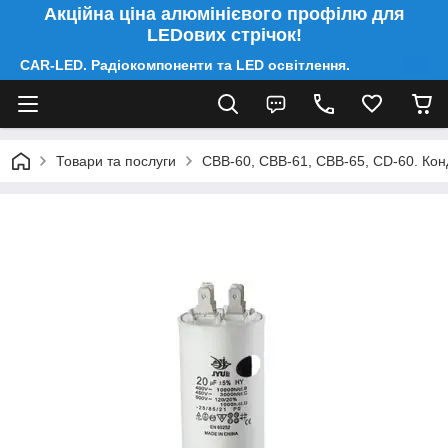
Акційна ціна алюмінієвого профілю для
LEDових стрічок!
CAR-LED. Радіокомпоненти та LED освітлення.
Товари та послуги
CBB-60, CBB-61, CBB-65, CD-60. Конд