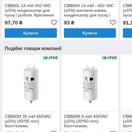
CBB60L 14 mkf 450 VAC
CBB60H 14 mkf - 450 VAC
CBB6
(±5%) конденсатор для
(±5%) контакти-клеми,
(±5%
пуску і роботи. Кріплення
конденсатор для пуску і
пуск
болт + дроти (40*70 mm)
роботи (35*65 mm)
дрот
97,70
93
91,
₴
₴
mm)
Купити
Купити
Подібні товари компанії
CBB60M 35 mkf 450VAC
CBB60M 6 mkf 450VAC
CBB
(±5%) (40*95 mm)
(±5%) (30*60 mm)
(±5%
болт+клеми,
болт+клеми,
болт
поліпропіленовий
поліпропіленовий
полі