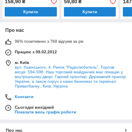
158,90
59,80
147
₴
₴
конденсатор для пуску та
конденсатор для пуску та
конд
роботи
роботи
робо
Купити
Купити
Про нас
96% позитивних з 768 відгуків за рік
Працює з 09.02.2012
м. Київ
вул. Ушинського, 4. Ринок "Радіолюбитель". Торгові
місця: 594-598. Наш торговий майданчик має локацію у
внутрішньому дворі. Гарний орієнтир- Державний прапор
України, а також поруч з нами банкомат та термінал
Приватбанку., Київ, Україна
Контакти
Сьогодні вихідний
Показати весь графік роботи
Про нас