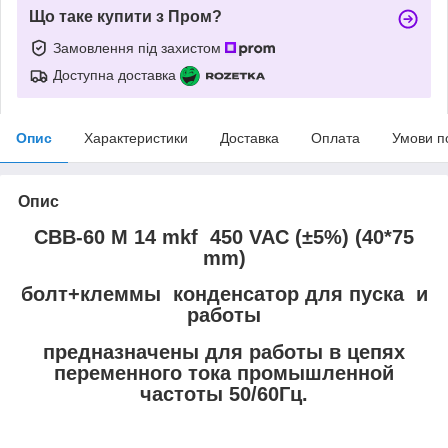
Що таке купити з Пром?
Замовлення під захистом
Доступна доставка
Опис
Характеристики
Доставка
Оплата
Умови п
Опис
CBB-60 M 14 mkf 450 VAC (±5%) (40*75
mm)
болт+клеммы конденсатор для пуска и
работы
предназначены для работы в цепях
переменного тока промышленной
частоты 50/60Гц.