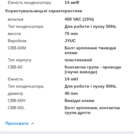
Ємність конденсатору
14 мкФ
Користувальницькі характеристики
вольтаж
450 VAC (±5%)
Тип конденсатора
Для роботи і пуску 50Hz.
висота
75 mm
Виробник
JYUC
CBB-60М
Болт кріплення +вивідні
клеми
Тип корпусу
пластиковий
CBB-60
Контактна група - проводи
(гнучкі виводи)
Ємність
14 mkf
Тип конденсатора,
Для роботи і пуску 50Hz.
діаметр
40 mm
CBB-60H
Вивідні клеми
CBB-60L
Болт кріплення, контактна
група-дроти
Приховати