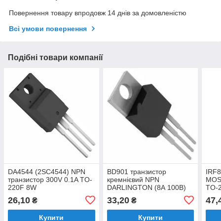
Повернення товару впродовж 14 днів за домовленістю
Всі умови повернення
Подібні товари компанії
DA4544 (2SC4544) NPN
BD901 транзистор
IRF8
транзистор 300V 0.1A TO-
кремнієвий NPN
MOS
220F 8W
DARLINGTON (8А 100В)
TO-
TO220 70W
26,10
33,20
47,
₴
₴
Купити
Купити