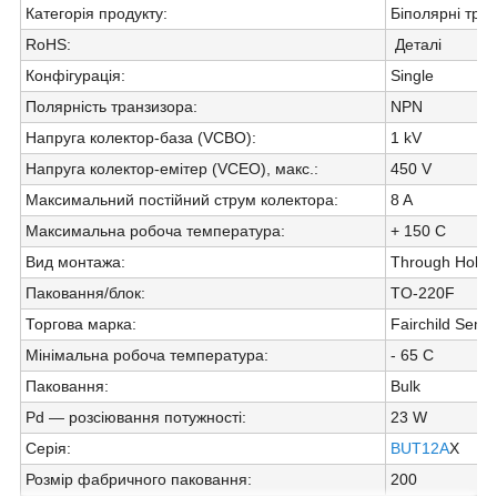
Категорія продукту
:
Біполярні тра
RoHS
:
Деталі
Конфігурація
:
Single
Полярність транзизора
:
NPN
Напруга колектор-база (VCBO)
:
1 kV
Напруга колектор-емітер (VCEO), макс.
:
450 V
Максимальний постійний струм колектора
:
8 A
Максимальна робоча температура
:
+ 150 C
Вид монтажа
:
Through Hole
Паковання/блок
:
TO-220F
Торгова марка
:
Fairchild Semi
Мінімальна робоча температура
:
- 65 C
Паковання
:
Bulk
Pd — розсіювання потужності
:
23 W
Серія
:
BUT12A
X
Розмір фабричного паковання
:
200