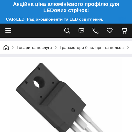
Акційна ціна алюмінієвого профілю для
LEDових стрічок!
CAR-LED. Радіокомпоненти та LED освітлення.
Товари та послуги
Транзистори біполярні та польові