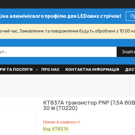
ціна алюмінієвого профілю для LEDових стрічок!
П
бочий час. Замовлення та повідомлення будуть оброблені з 10:00 н
Знайт
РИ ТА ПОСЛУГИ
ПРО НАС
КОНТАКТНА ІНФОРМАЦІЯ
ДОС
КТ837А транзистор PNP (7,5А 80В)
30 W (ТО220)
Немає в наявності
Код:
КТ837А