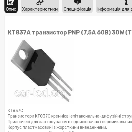
Опис
Характеристики
Специфікація
Інформація для 
КТ837А транзистор PNP (7,5А 60В) 30W (
КТ837С
Транзистори КТ837С кремнієві епітаксиально-дифузійні струк
Призначені для застосування в підсилювачах і перемикальних
Корпус пластмасовий із жорсткими виведеннями.