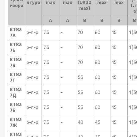
ктура
max
max
(UКЭ0
max
max
изора
Т.
max)
x
А
А
В
В
В
В
КТ83
p-n-p
7,5
-
70
80
15
1 (3
7А
КТ83
p-n-p
7,5
-
70
80
15
1 (3
7Б
КТ83
p-n-p
7,5
-
70
80
15
1 (3
7В
КТ83
p-n-p
7,5
-
55
60
15
1 (3
7Г
КТ83
p-n-p
7,5
-
55
60
15
1 (3
7Д
КТ83
p-n-p
7,5
-
55
60
15
1 (3
7Е
КТ83
p-n-p
7,5
-
40
45
15
1 (3
7Ж
КТ83