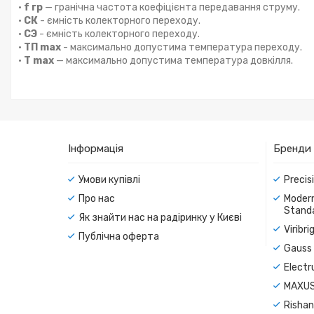
•
f гр
— гранічна частота коефіцієнта передавання струму.
•
СК
- ємність колекторного переходу.
•
СЭ
- ємність колекторного переходу.
•
ТП max
- максимально допустима температура переходу.
•
Т max
— максимально допустима температура довкілля.
Інформація
Бренди
Умови купівлі
Precis
Про нас
Modern
Standa
Як знайти нас на радіринку у Києві
Viribr
Публічна оферта
Gauss 
Electr
MAXUS
Rishan