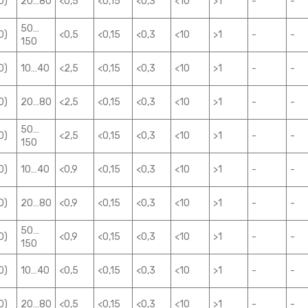
0)
20…80
<0,5
<0,15
<0,3
<10
>1
-
-
50…
0)
<0,5
<0,15
<0,3
<10
>1
-
-
150
0)
10…40
<2,5
<0,15
<0,3
<10
>1
-
-
0)
20…80
<2,5
<0,15
<0,3
<10
>1
-
-
50…
0)
<2,5
<0,15
<0,3
<10
>1
-
-
150
0)
10…40
<0,9
<0,15
<0,3
<10
>1
-
-
0)
20…80
<0,9
<0,15
<0,3
<10
>1
-
-
50…
0)
<0,9
<0,15
<0,3
<10
>1
-
-
150
0)
10…40
<0,5
<0,15
<0,3
<10
>1
-
-
0)
20…80
<0,5
<0,15
<0,3
<10
>1
-
-