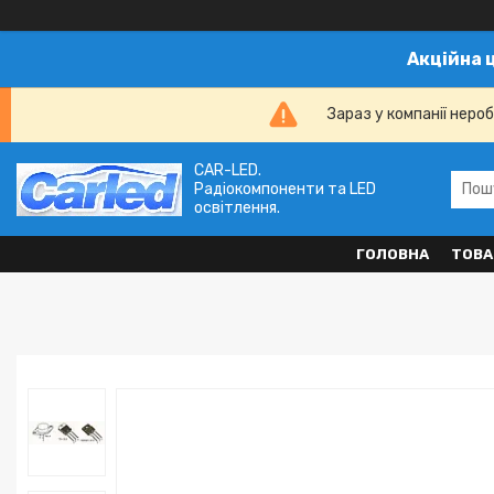
Акційна 
Зараз у компанії неро
CAR-LED.
Радіокомпоненти та LED
освітлення.
ГОЛОВНА
ТОВА