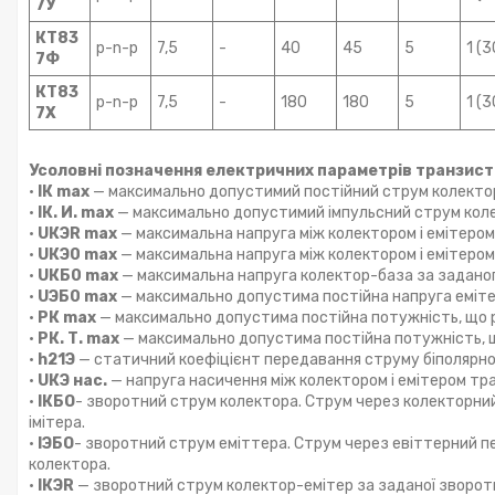
7У
КТ83
p-n-p
7,5
-
40
45
5
1 (3
7Ф
КТ83
p-n-p
7,5
-
180
180
5
1 (3
7Х
Усоловні позначення електричних параметрів транзист
•
IК max
— максимально допустимий постійний струм колекто
•
IК. И. max
— максимально допустимий імпульсний струм кол
•
UКЭR max
— максимальна напруга між колектором і емітером
•
UКЭ0 max
— максимальна напруга між колектором і емітером
•
UКБ0 max
— максимальна напруга колектор-база за заданог
•
UЭБ0 max
— максимально допустима постійна напруга емітер
•
РК max
— максимально допустима постійна потужність, що р
•
РК. Т. max
— максимально допустима постійна потужність, щ
•
h21Э
— статичний коефіцієнт передавання струму біполярно
•
UКЭ нас.
— напруга насичення між колектором і емітером тр
•
IКБО
- зворотний струм колектора. Струм через колекторний
імітера.
•
IЭБО
- зворотний струм еміттера. Струм через евіттерний пе
колектора.
•
IКЭR
— зворотний струм колектор-емітер за заданої зворотн