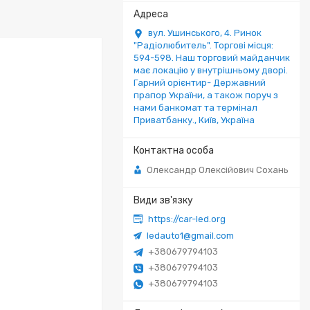
вул. Ушинського, 4. Ринок
"Радіолюбитель". Торгові місця:
594-598. Наш торговий майданчик
має локацію у внутрішньому дворі.
Гарний орієнтир- Державний
прапор України, а також поруч з
нами банкомат та термінал
Приватбанку., Київ, Україна
Олександр Олексійович Сохань
https://car-led.org
ledauto1@gmail.com
+380679794103
+380679794103
+380679794103