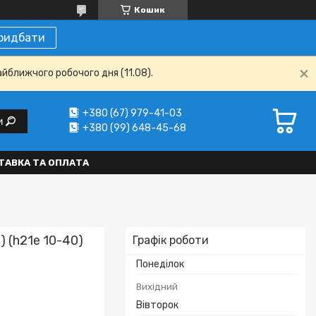
Кошик
ридбати
айближчого робочого дня (11.08).
+380 (67) 979-41-03
и
+380 (99) 648-45-68
ТАВКА ТА ОПЛАТА
 (h21е 10-40)
Графік роботи
Понеділок
Вихідний
Вівторок