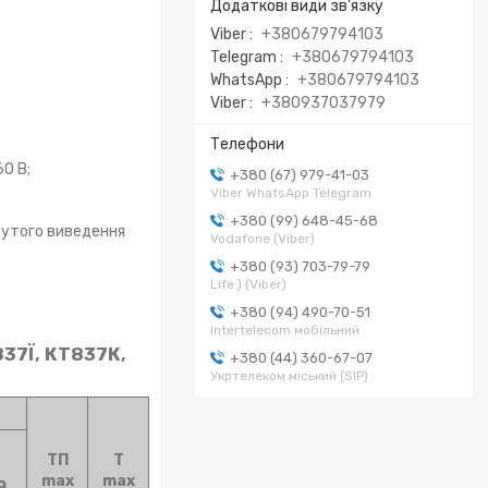
Viber
+380679794103
Telegram
+380679794103
WhatsApp
+380679794103
Viber
+380937037979
0 В;
+380 (67) 979-41-03
Viber WhatsApp Telegram
+380 (99) 648-45-68
нутого виведення
Vodafone (Viber)
+380 (93) 703-79-79
Life:) (Viber)
+380 (94) 490-70-51
Intertelecom мобільний
37Ї, КТ837К,
+380 (44) 360-67-07
Укртелеком міський (SIP)
TП
Т
max
max
Э