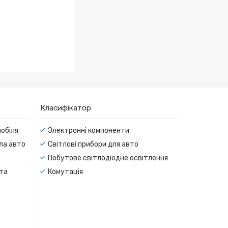
Класифікатор
мобіля
Электронні компоненти
тла авто
Світлові прибори для авто
Побутове світлодіодне освітлення
 та
Комутація