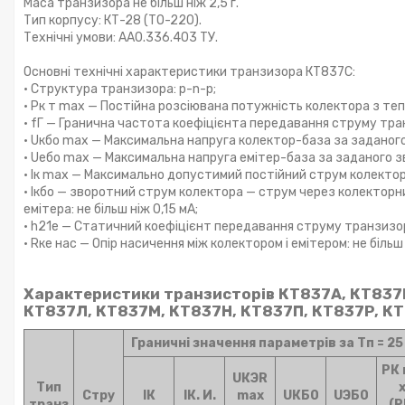
Маса транзизора не більш ніж 2,5 г.
Тип корпусу: КТ-28 (ТО-220).
Технічні умови: АА0.336.403 ТУ.
Основні технічні характеристики транзизора КТ837С:
• Структура транзизора: p-n-p;
• Рк т max — Постійна розсіювана потужність колектора з теп
• fГ — Гранична частота коефіцієнта передавання струму транз
• Uкбо max — Максимальна напруга колектор-база за заданого
• Uебо max — Максимальна напруга емітер-база за заданого з
• Iк max — Максимально допустимий постійний струм колектора
• Iкбо — зворотний струм колектора — струм через колекторн
емітера: не більш ніж 0,15 мА;
• h21е — Статичний коефіцієнт передавання струму транзизора 
• Rке нас — Опір насичення між колектором і емітером: не більш
Характеристики транзисторів КТ837А, КТ837Б
КТ837Л, КТ837М, КТ837Н, КТ837П, КТ837Р, КТ
Граничні значення параметрів за Тп = 25
РК
UКЭR
Тип
Стру
IК
IК. И.
max
UКБ0
UЭБ0
транз
(Р