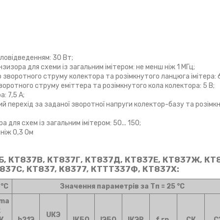
ловідведенням: 30 Вт;
изора для схеми із загальним імітером: не менш ніж 1 МГц;
 зворотного струму колектора та розімкнутого ланцюга імітера: 6
воротного струму еміттера та розімкнутого кола колектора: 5 В;
: 7,5 А;
ий перехід за заданої зворотної напруги колектор-базу та розімк
для схем із загальним імітером: 50... 150;
 ніж 0,3 Ом
, КТ837В, КТ837Г, КТ837Д, КТ837Е, КТ837Ж, КТ8
837С, КТ837, К8377, КТТТ337Ф, КТ837Х:
 °C
Значення параметрів за Тп = 25 °C
 ma
x
UКЭ
К.
h21Э
IКБО
IЭБО
IКЭR
f гp.
СК
С