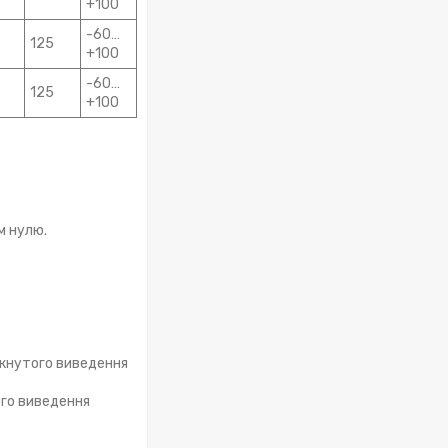
+100
-60…
125
+100
-60…
125
+100
м нулю.
мкнутого виведення
ого виведення