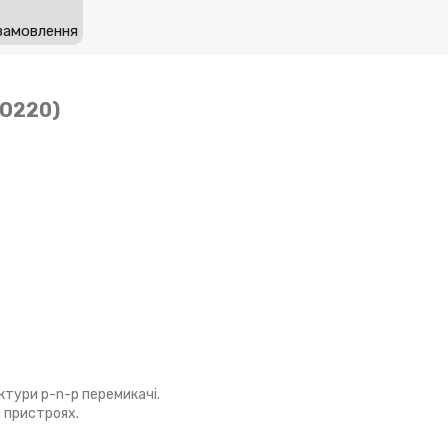
замовлення
ТО220)
тури p-n-p перемикачі.
 пристроях.