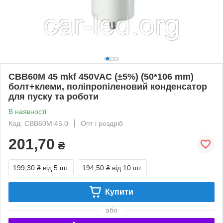
CBB60M 45 mkf 450VAC (±5%) (50*106 mm)
болт+клеми, поліпропіленовий конденсатор
для пуску та роботи
В наявності
Код: CBB60M 45.0
Опт і роздріб
201,70
₴
199,30 ₴
від 5 шт.
194,50 ₴
від 10 шт.
Купити
або