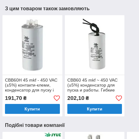
З цим товаром також замовляють
CBB60H 45 mkf - 450 VAC
CBB60 45 mkf ~ 450 VAC
(±5%) контакти-клеми,
(±5%) конденсатор для
конденсатор для пуску і
пуска и работы. Гибкие
роботи (50*93 mm)
выводы (45*93 mm)
191,70
202,10
₴
₴
Купити
Купити
Подібні товари компанії