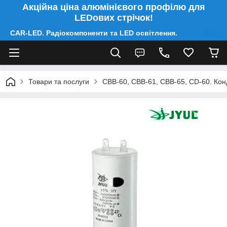
Акційна ціна алюмінієвого профілю для
LEDових стрічок!
CAR-LED. Радіокомпоненти та LED освітлення.
Товари та послуги
CBB-60, CBB-61, CBB-65, CD-60. Конд