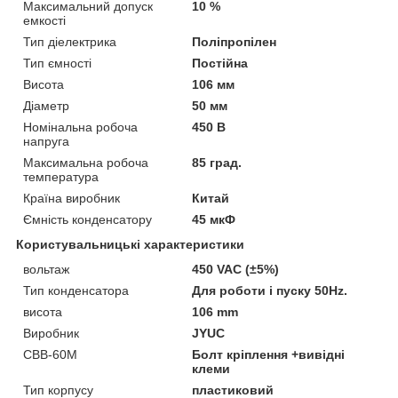
Максимальний допуск
10 %
емкості
Тип діелектрика
Поліпропілен
Тип ємності
Постійна
Висота
106 мм
Діаметр
50 мм
Номінальна робоча
450 В
напруга
Максимальна робоча
85 град.
температура
Країна виробник
Китай
Ємність конденсатору
45 мкФ
Користувальницькі характеристики
вольтаж
450 VAC (±5%)
Тип конденсатора
Для роботи і пуску 50Hz.
висота
106 mm
Виробник
JYUC
CBB-60М
Болт кріплення +вивідні
клеми
Тип корпусу
пластиковий