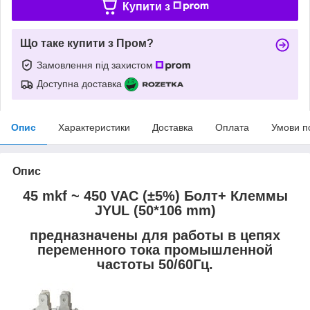
Купити з
Що таке купити з Пром?
Замовлення під захистом
Доступна доставка
Опис
Характеристики
Доставка
Оплата
Умови п
Опис
45 mkf ~ 450 VAC (±5%) Болт+ Клеммы
JYUL (50*106 mm)
предназначены для работы в цепях
переменного тока промышленной
частоты 50/60Гц.