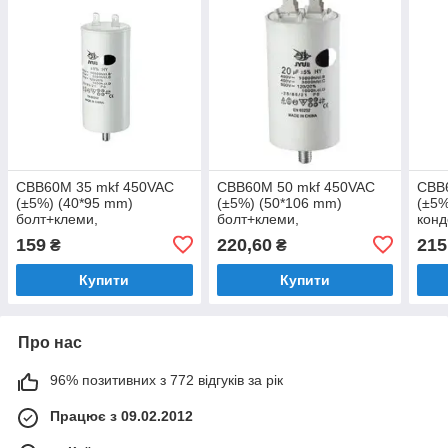
CBB60M 35 mkf 450VAC
CBB60M 50 mkf 450VAC
CBB6
(±5%) (40*95 mm)
(±5%) (50*106 mm)
(±5%
болт+клеми,
болт+клеми,
конд
поліпропіленовий
поліпропіленовий
робо
159
220,60
215
₴
₴
конденсатор для пуску та
конденсатор для пуску та
роботи
роботи
Купити
Купити
Про нас
96% позитивних з 772 відгуків за рік
Працює з 09.02.2012