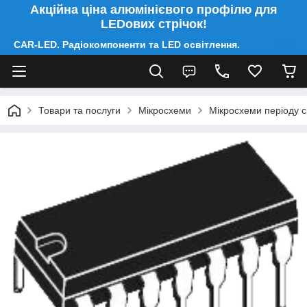
Акційна ціна алюмінієвого профілю для
LEDових стрічок!
CAR-LED. Радіокомпоненти та LED освітлення.
Товари та послуги
Мікросхеми
Мікросхеми періоду 