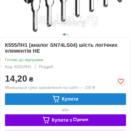
К555ЛН1 (аналог SN74LS04) шість логічних
елементів НЕ
Готово до відправки
Код: К555ЛН1
Роздріб
14,20
₴
Мінімальна сума замовлення на сайті — 100 ₴
Купити
або
Купити з