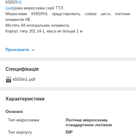
К555Л
Н1
Циф
рова мікросхема серії ТТЛ.
Мікросхеми К555ЛН1 представляють собою шість логічних
елементів НЕ.
Містять 84 інтегральних елемента.
Корпус типу 201.14-1, маса не більше 1 м
Приховати
Специфікація
k555ln1.pdf
Характеристики
Основні
Тип мікросхеми
Логічна мікросхема
стандартною логікою
Тип корпусу
DIP