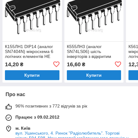
К155ЛН1 DIP14 (аналог
К555ЛН3 (аналог
К561
SN7404N) мікросхема 6
SN74LS06) шість
мікр
логічних елементів НЕ
інверторів з відкритим
логі
колекторним виходом
блок
14,20
16,60
12,
₴
₴
Купити
Купити
Про нас
96% позитивних з 772 відгуків за рік
Працює з 09.02.2012
м. Київ
вул. Ушинського, 4. Ринок "Радіолюбитель". Торгові
місця: 594-598. Наш торговий майданчик має локацію у