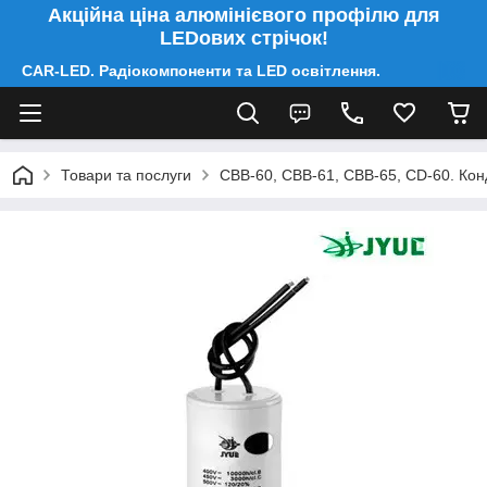
Акційна ціна алюмінієвого профілю для
LEDових стрічок!
CAR-LED. Радіокомпоненти та LED освітлення.
Товари та послуги
CBB-60, CBB-61, CBB-65, CD-60. Конд