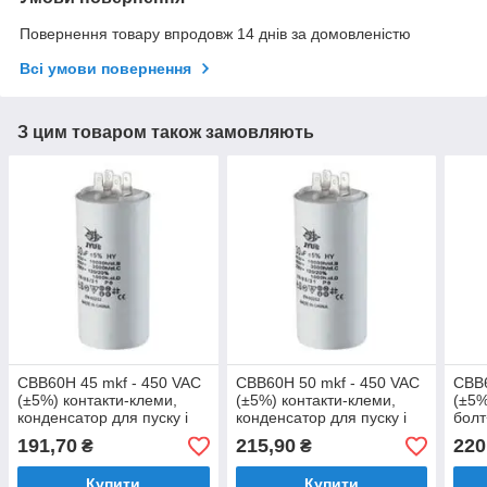
Повернення товару впродовж 14 днів за домовленістю
Всі умови повернення
З цим товаром також замовляють
CBB60H 45 mkf - 450 VAC
CBB60H 50 mkf - 450 VAC
CBB
(±5%) контакти-клеми,
(±5%) контакти-клеми,
(±5%
конденсатор для пуску і
конденсатор для пуску і
болт
роботи (50*93 mm)
роботи (50*92mm)
полі
191,70
215,90
220
₴
₴
конд
робо
Купити
Купити