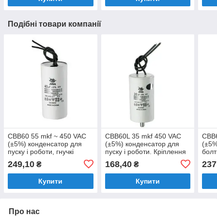
Подібні товари компанії
CBB60 55 mkf ~ 450 VAC
CBB60L 35 mkf 450 VAC
CBB
(±5%) конденсатор для
(±5%) конденсатор для
(±5%
пуску і роботи, гнучкі
пуску і роботи. Кріплення
болт
дротяні виводи (50*100
болт + дроти (45*95 mm)
полі
249,10
168,40
237
₴
₴
mm)
конд
робо
Купити
Купити
Про нас