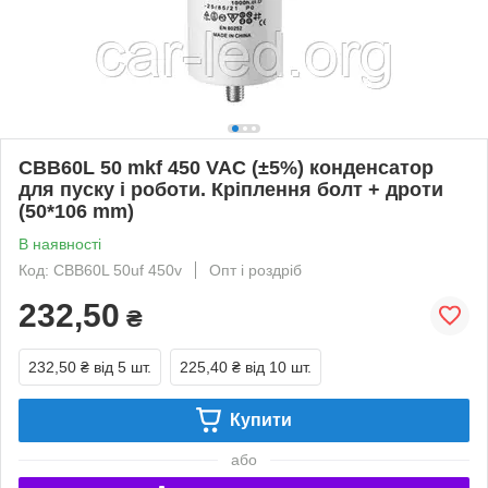
CBB60L 50 mkf 450 VAC (±5%) конденсатор
для пуску і роботи. Кріплення болт + дроти
(50*106 mm)
В наявності
Код: CBB60L 50uf 450v
Опт і роздріб
232,50
₴
232,50 ₴
від 5 шт.
225,40 ₴
від 10 шт.
Купити
або