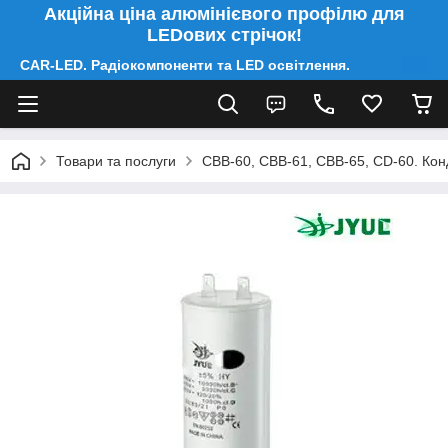
Акційна ціна алюмінієвого профілю для
LEDових стрічок!
CAR-LED. Радіокомпоненти та LED освітлення.
Товари та послуги
CBB-60, CBB-61, CBB-65, CD-60. Конд