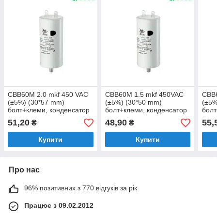
CBB60M 2.0 mkf 450 VAC
CBB60M 1.5 mkf 450VAC
CBB
(±5%) (30*57 mm)
(±5%) (30*50 mm)
(±5%
болт+клеми, конденсатор
болт+клеми, конденсатор
болт
для пуску та роботи
для пуску та роботи
полі
51,20
48,90
55,
₴
₴
конд
робо
Купити
Купити
Про нас
96% позитивних з 770 відгуків за рік
Працює з 09.02.2012