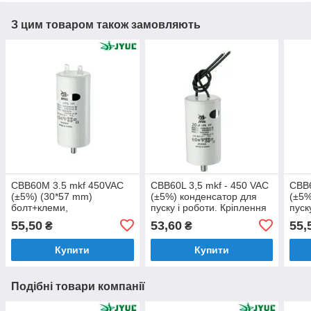
З цим товаром також замовляють
CBB60M 3.5 mkf 450VAC
CBB60L 3,5 mkf - 450 VAC
CBB6
(±5%) (30*57 mm)
(±5%) конденсатор для
(±5%
болт+клеми,
пуску і роботи. Кріплення
пуск
поліпропіленовий
болт + дроти (30*57 mm)
болт
55,50
53,60
55,
₴
₴
конденсатор для пуску та
роботи
Купити
Купити
Подібні товари компанії