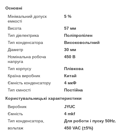
Основні
Мінімальний допуск
5 %
емкості
Висота
57 мм
Тип діелектрика
Поліпропілен
Тип конденсатора
Високовольтний
Діаметр
30 мм
Номінальна робоча
450 В
напруга
Тип корпусу
Плівкова
Країна виробник
Китай
Ємність конденсатору
4 мкФ
Тип ємності
Постійна
Користувальницькі характеристики
Виробник
JYUC
Ємність
4 mkf
Тип конденсатора,
Для роботи і пуску 50Hz.
вольтаж
450 VAC (±5%)