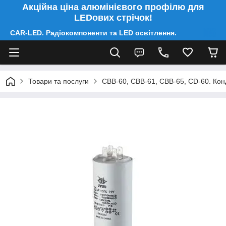
Акційна ціна алюмінієвого профілю для
LEDових стрічок!
CAR-LED. Радіокомпоненти та LED освітлення.
Товари та послуги
CBB-60, CBB-61, CBB-65, CD-60. Конд