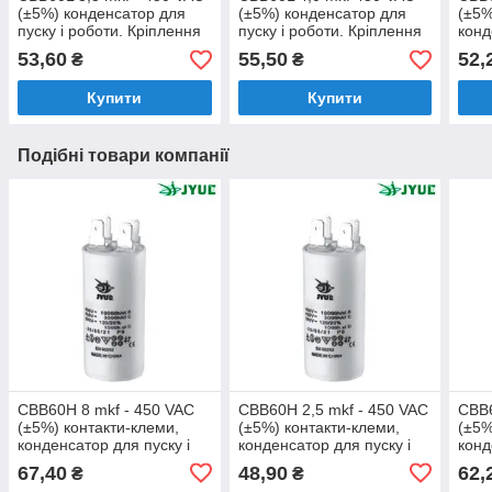
(±5%) конденсатор для
(±5%) конденсатор для
(±5%
пуску і роботи. Кріплення
пуску і роботи. Кріплення
конд
болт + дроти (30*57 mm)
болт + дроти (30*57 mm)
робо
53,60
55,50
52,
₴
₴
Купити
Купити
Подібні товари компанії
CBB60H 8 mkf - 450 VAC
CBB60H 2,5 mkf - 450 VAC
CBB6
(±5%) контакти-клеми,
(±5%) контакти-клеми,
(±5%
конденсатор для пуску і
конденсатор для пуску і
конд
роботи JYUL (35*60 mm)
роботи JYUL (30*50 mm)
робо
67,40
48,90
62,
₴
₴