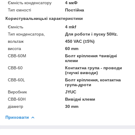
Ємність конденсатору
4 мкФ
Тип ємності
Постійна
Користувальницькі характеристики
Ємність
4 mkf
Тип конденсатора,
Для роботи і пуску 50Hz.
вольтаж
450 VAC (±5%)
висота
60 mm
CBB-60М
Болт кріплення +вивідні
клеми
CBB-60
Контактна група - проводи
(гнучкі виводи)
CBB-60L
Болт кріплення, контактна
група-дроти
Виробник
JYUC
CBB-60H
Вивідні клеми
діаметр
30 mm
Приховати