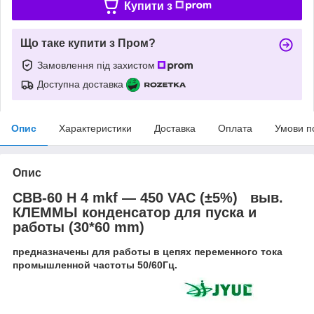
Купити з
Що таке купити з Пром?
Замовлення під захистом
Доступна доставка
Опис
Характеристики
Доставка
Оплата
Умови п
Опис
CBB-60 H 4 mkf ― 450 VAC (±5%) выв.
КЛЕММЫ конденсатор для пуска и
работы (30*60 mm)
предназначены для работы в цепях переменного тока
промышленной частоты 50/60Гц.