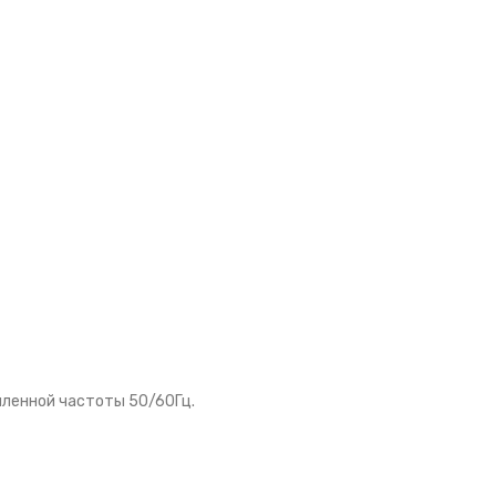
шленной частоты 50/60Гц.