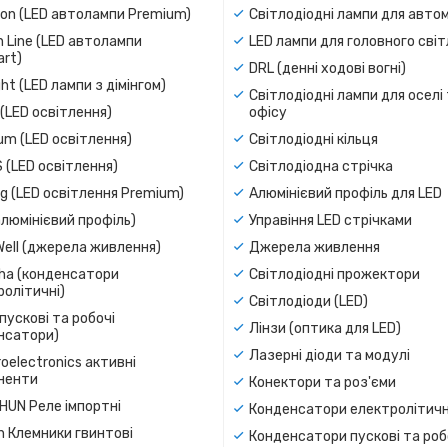
ion (LED автолампи Premium)
Світлодіодні лампи для авто
 Line (LED автолампи
LED лампи для головного сві
rt)
DRL (денні ходові вогні)
ight (LED лампи з дімінгом)
Світлодіодні лампи для оселі
(LED освітлення)
офісу
um (LED освітлення)
Світлодіодні кільця
 (LED освітлення)
Світлодіодна стрічка
g (LED освітлення Premium)
Алюмінієвий профіль для LED
люмінієвий профіль)
Управіння LED стрічками
Well (джерела живлення)
Джерела живлення
a (конденсатори
Світлодіодні прожектори
олітичні)
Світлодіоди (LED)
пускові та робочі
Лінзи (оптика для LED)
нсатори)
Лазерні діоди та модулі
oelectronics активні
ненти
Конектори та роз'єми
SHUN Реле імпортні
Конденсатори електролітичн
n Клемники гвинтові
Конденсатори пускові та роб