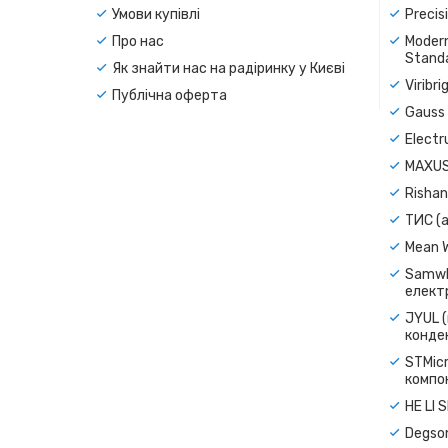
Умови купівлі
Precis
Про нас
Modern
Standa
Як знайти нас на радіринку у Києві
Viribr
Публічна оферта
Gauss 
Electr
MAXUS
Rishan
ТИС (а
Mean 
Samwh
електр
JYUL (
конде
STMicr
компо
HE LI 
Degso