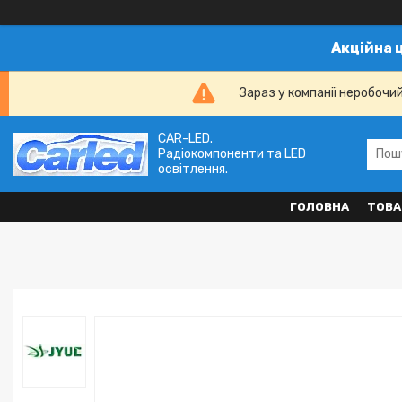
Акційна 
Зараз у компанії неробочи
CAR-LED.
Радіокомпоненти та LED
освітлення.
ГОЛОВНА
ТОВА