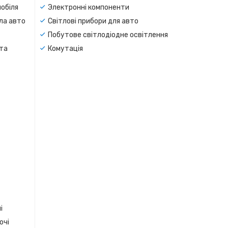
мобіля
Электронні компоненти
тла авто
Світлові прибори для авто
Побутове світлодіодне освітлення
 та
Комутація
і
очі