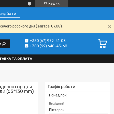
Кошик
ридбати
ижчого робочого дня (завтра, 07.08).
+380 (67) 979-41-03
и
+380 (99) 648-45-68
ТАВКА ТА ОПЛАТА
онденсатор для
Графік роботи
оди (65*130 mm)
Понеділок
Вихідний
Вівторок