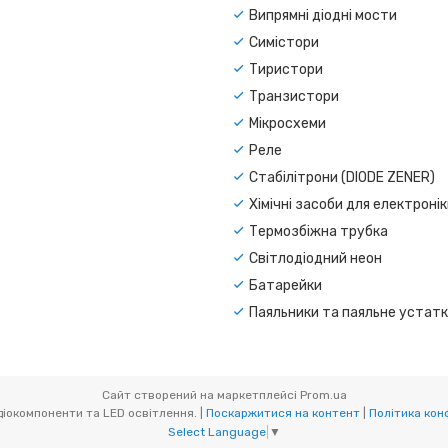
Випрямні діодні мости
Симістори
Тиристори
Транзистори
Мікросхеми
Реле
Стабілітрони (DIODE ZENER)
Хімічні засоби для електроні
Термозбіжна трубка
Світлодіодний неон
Батарейки
Паяльники та паяльне устат
Сайт створений на маркетплейсі
Prom.ua
CAR-LED. Радіокомпоненти та LED освітлення. |
Поскаржитися на контент
|
Політика кон
Select Language
▼