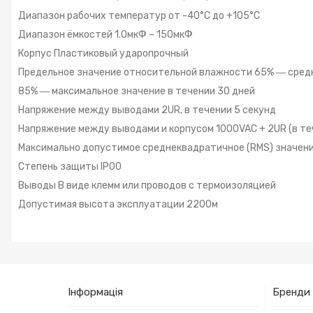
Диапазон рабочих температур от -40°С до +105°С
Диапазон ёмкостей 1.0мкФ – 150мкФ
Корпус Пластиковый ударопрочный
Предельное значение относительной влажности 65% ― сред
85% ― максимальное значение в течении 30 дней
Напряжение между выводами 2UR, в течении 5 секунд
Напряжение между выводами и корпусом 1000VAC + 2UR (в те
Максимально допустимое среднеквадратичное (RMS) значение 
Степень защиты IP00
Выводы В виде клемм или проводов с термоизоляцией
Допустимая высота эксплуатации 2200м
Інформація
Бренди