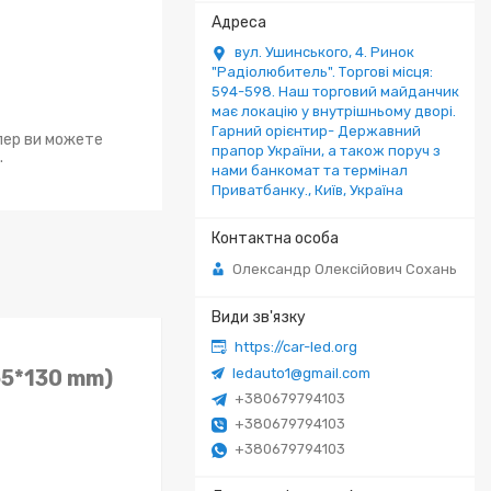
вул. Ушинського, 4. Ринок
"Радіолюбитель". Торгові місця:
594-598. Наш торговий майданчик
має локацію у внутрішньому дворі.
Гарний орієнтир- Державний
епер ви можете
прапор України, а також поруч з
.
нами банкомат та термінал
Приватбанку., Київ, Україна
Олександр Олексійович Сохань
https://car-led.org
ledauto1@gmail.com
65*130 mm)
+380679794103
+380679794103
+380679794103