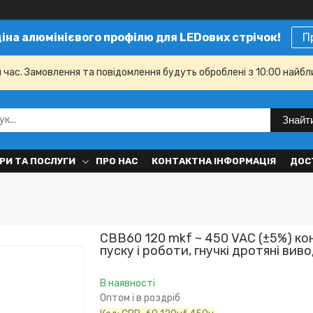
ціна алюмінієвого профілю для LEDових стрічок!
П
й час. Замовлення та повідомлення будуть оброблені з 10:00 найбл
Знайт
РИ ТА ПОСЛУГИ
ПРО НАС
КОНТАКТНА ІНФОРМАЦІЯ
ДОС
CBB60 120 mkf ~ 450 VAC (±5%) к
пуску і роботи, гнучкі дротяні вив
В наявності
Оптом і в роздріб