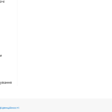
очі
ки
кування
фіденційності