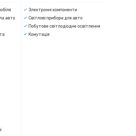
мобіля
Электронні компоненти
тла авто
Світлові прибори для авто
Побутове світлодіодне освітлення
 та
Комутація
і