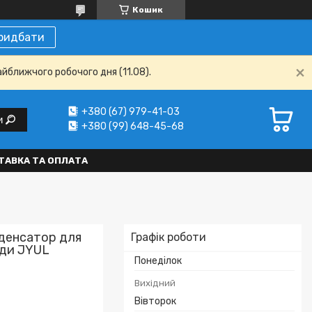
Кошик
ридбати
айближчого робочого дня (11.08).
+380 (67) 979-41-03
и
+380 (99) 648-45-68
ТАВКА ТА ОПЛАТА
нденсатор для
Графік роботи
оди JYUL
Понеділок
Вихідний
Вівторок