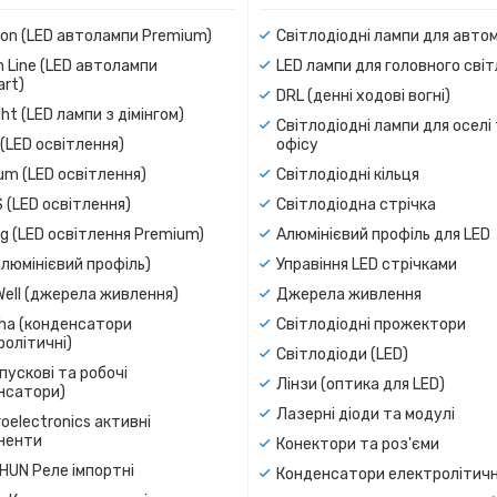
ion (LED автолампи Premium)
Світлодіодні лампи для авто
 Line (LED автолампи
LED лампи для головного сві
rt)
DRL (денні ходові вогні)
ight (LED лампи з дімінгом)
Світлодіодні лампи для оселі
(LED освітлення)
офісу
um (LED освітлення)
Світлодіодні кільця
 (LED освітлення)
Світлодіодна стрічка
g (LED освітлення Premium)
Алюмінієвий профіль для LED
люмінієвий профіль)
Управіння LED стрічками
Well (джерела живлення)
Джерела живлення
a (конденсатори
Світлодіодні прожектори
олітичні)
Світлодіоди (LED)
пускові та робочі
Лінзи (оптика для LED)
нсатори)
Лазерні діоди та модулі
oelectronics активні
ненти
Конектори та роз'єми
SHUN Реле імпортні
Конденсатори електролітичн