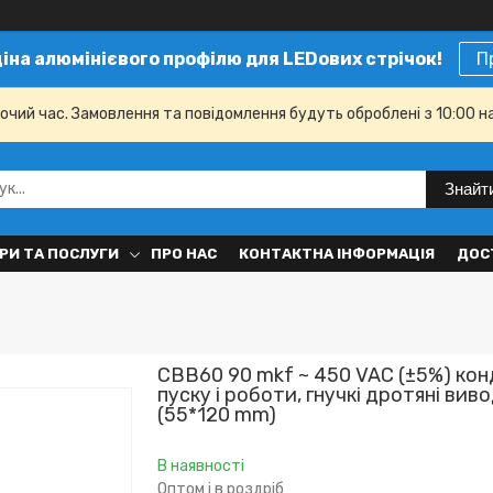
ціна алюмінієвого профілю для LEDових стрічок!
П
бочий час. Замовлення та повідомлення будуть оброблені з 10:00 н
Знайт
РИ ТА ПОСЛУГИ
ПРО НАС
КОНТАКТНА ІНФОРМАЦІЯ
ДОС
CBB60 90 mkf ~ 450 VAC (±5%) ко
пуску і роботи, гнучкі дротяні вив
(55*120 mm)
В наявності
Оптом і в роздріб