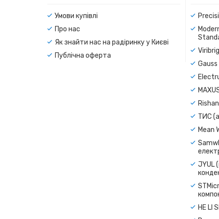
Умови купівлі
Precis
Про нас
Modern
Standa
Як знайти нас на радіринку у Києві
Viribr
Публічна оферта
Gauss 
Electr
MAXUS
Rishan
ТИС (а
Mean 
Samwh
електр
JYUL (
конде
STMicr
компо
HE LI 