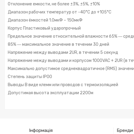
Отклонение емкости, не более ±3%, ±5%, ±10%
Диапазон рабочих температур от -40°С до +105°С
Диапазон ёмкостей 1.0мкФ – 150мкФ
Корпус Пластиковый ударопрочный
Предельное значение относительной влажности 65% ― сред
85% ― максимальное значение в течении 30 дней
Напряжение между выводами 2UR, в течении 5 секунд
Напряжение между выводами и корпусом 1000VAC + 2UR (в те
Максимально допустимое среднеквадратичное (RMS) значение 
Степень защиты IP00
Выводы В виде клемм или проводов с термоизоляцией
Допустимая высота эксплуатации 2200м
Інформація
Бренди