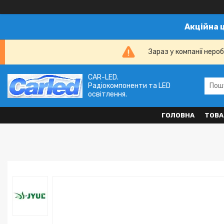
Акційна 
Зараз у компанії неро
CAR-LED.
Радіокомпоненти та LED
освітлення.
ГОЛОВНА
ТОВА