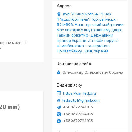
вул. Ушинського, 4. Ринок
"Радіолюбитель". Торгові місця:
594-598. Наш торговий майданчик
має локацію у внутрішньому дворі.
Гарний орієнтир- Державний
прапор України, а також поруч з
епер ви можете
нами банкомат та термінал
.
Приватбанку., Київ, Україна
Олександр Олексійович Сохань
https://car-led.org
ledauto1@gmail.com
120 mm)
+380679794103
+380679794103
+380679794103