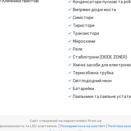
n Клемники гвинтові
Конденсатори пускові та роб
Випрямні діодні мости
Симістори
Тиристори
Транзистори
Мікросхеми
Реле
Стабілітрони (DIODE ZENER)
Хімічні засоби для електроні
Термозбіжна трубка
Світлодіодний неон
Батарейки
Паяльники та паяльне устат
Сайт створений на маркетплейсі
Prom.ua
CAR-LED. Радіокомпоненти та LED освітлення. |
Поскаржитися на контент
|
Політика кон