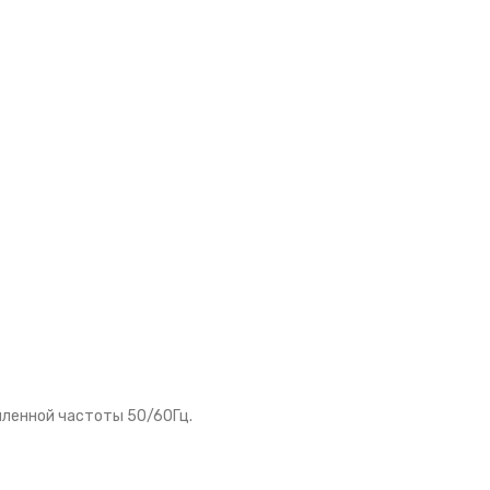
шленной частоты 50/60Гц.