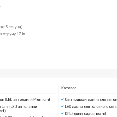
,
вж 5 секунд)
струму 1.3 In
Каталог
ion (LED автолампи Premium)
Світлодіодні лампи для авто
 Line (LED автолампи
LED лампи для головного сві
rt)
DRL (денні ходові вогні)