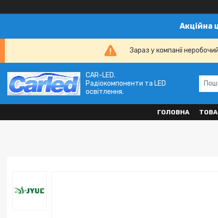
Акційна 
Зараз у компанії неробочи
CAR-LED.
Радіокомпоненти та LED
освітлення.
ГОЛОВНА
ТОВА