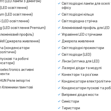
ight (LED лампи з дімінгом)
Світлодіодні лампи для оселі
(LED освітлення)
офісу
um (LED освітлення)
Світлодіодні кільця
 (LED освітлення)
Світлодіодна стрічка
g (LED освітлення Premium)
Алюмінієвий профіль для LED
люмінієвий профіль)
Управіння LED стрічками
Well (джерела живлення)
Джерела живлення
a (конденсатори
Світлодіодні прожектори
олітичні)
Світлодіоди (LED)
пускові та робочі
Лінзи (оптика для LED)
нсатори)
Лазерні діоди та модулі
oelectronics активні
ненти
Конектори та роз'єми
SHUN Реле імпортні
Конденсатори електролітичн
n Клемники гвинтові
Конденсатори пускові та роб
Випрямні діодні мости
Симістори
Тиристори