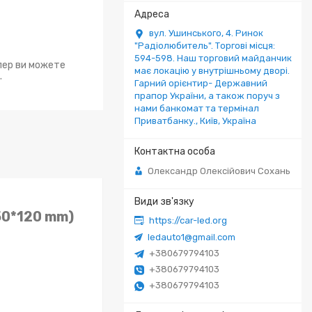
вул. Ушинського, 4. Ринок
"Радіолюбитель". Торгові місця:
594-598. Наш торговий майданчик
епер ви можете
має локацію у внутрішньому дворі.
.
Гарний орієнтир- Державний
прапор України, а також поруч з
нами банкомат та термінал
Приватбанку., Київ, Україна
Олександр Олексійович Сохань
50*120 mm)
https://car-led.org
ledauto1@gmail.com
+380679794103
+380679794103
+380679794103