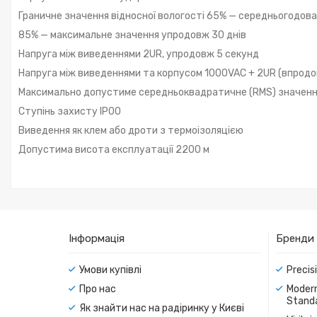
Граничне значення відносної вологості 65% — середньогодова
85% — максимальне значення упродовж 30 днів
Напруга між виведеннями 2UR, упродовж 5 секунд
Напруга між виведеннями та корпусом 1000VAC + 2UR (впродо
Максимально допустиме середньоквадратичне (RMS) значення 
Ступінь захисту IP00
Виведення як клем або дроти з термоізоляцією
Допустима висота експлуатації 2200 м
Інформація
Бренди
Умови купівлі
Precis
Про нас
Modern
Standa
Як знайти нас на радіринку у Києві