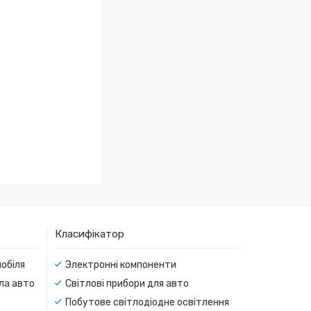
Класифікатор
мобіля
Электронні компоненти
тла авто
Світлові прибори для авто
Побутове світлодіодне освітлення