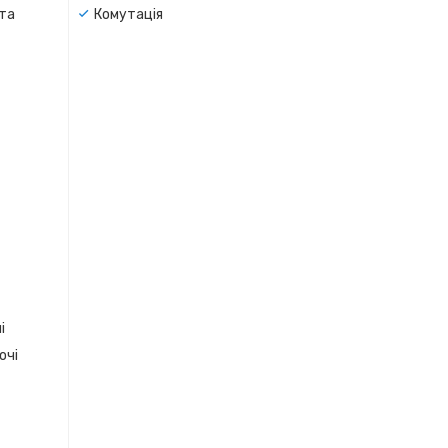
 та
Комутація
і
очі