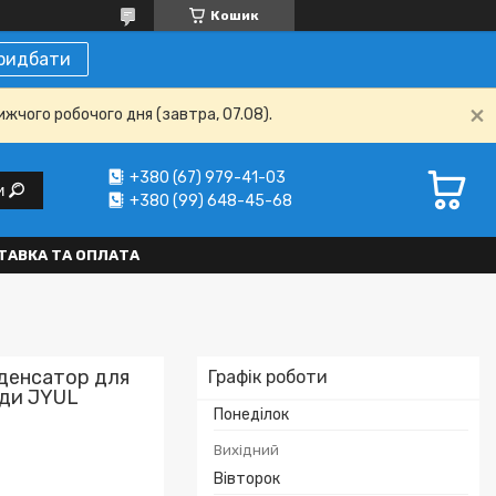
Кошик
ридбати
ижчого робочого дня (завтра, 07.08).
+380 (67) 979-41-03
и
+380 (99) 648-45-68
ТАВКА ТА ОПЛАТА
нденсатор для
Графік роботи
оди JYUL
Понеділок
Вихідний
Вівторок