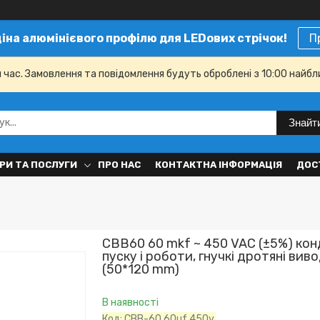
ціна алюмінієвого профілю для LEDових стрічок!
П
й час. Замовлення та повідомлення будуть оброблені з 10:00 найбл
Знайт
РИ ТА ПОСЛУГИ
ПРО НАС
КОНТАКТНА ІНФОРМАЦІЯ
ДОС
CBB60 60 mkf ~ 450 VAC (±5%) ко
пуску і роботи, гнучкі дротяні вив
(50*120 mm)
В наявності
Код:
CBB-60 60uf 450v