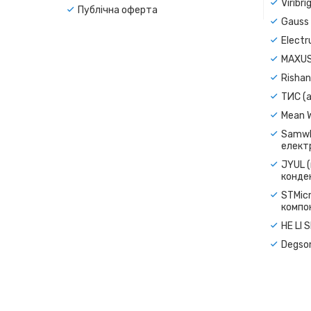
Viribr
Публічна оферта
Gauss 
Electr
MAXUS
Rishan
ТИС (а
Mean 
Samwh
електр
JYUL (
конде
STMicr
компо
HE LI 
Degso