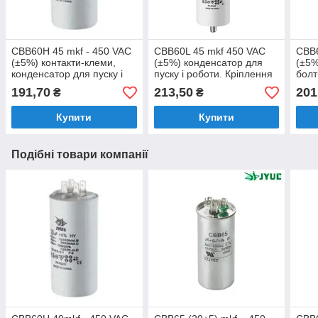
CBB60H 45 mkf - 450 VAC
CBB60L 45 mkf 450 VAC
CBB
(±5%) контакти-клеми,
(±5%) конденсатор для
(±5%
конденсатор для пуску і
пуску і роботи. Кріплення
болт
роботи (50*93 mm)
болт + дроти (50*106 mm)
полі
191,70
213,50
201
₴
₴
конд
робо
Купити
Купити
Подібні товари компанії