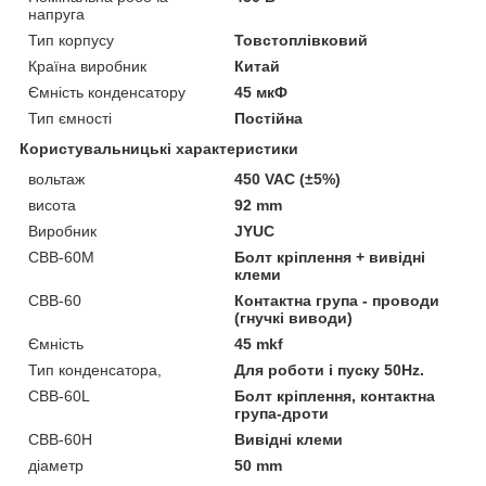
напруга
Тип корпусу
Товстоплівковий
Країна виробник
Китай
Ємність конденсатору
45 мкФ
Тип ємності
Постійна
Користувальницькі характеристики
вольтаж
450 VAC (±5%)
висота
92 mm
Виробник
JYUC
CBB-60М
Болт кріплення + вивідні
клеми
CBB-60
Контактна група - проводи
(гнучкі виводи)
Ємність
45 mkf
Тип конденсатора,
Для роботи і пуску 50Hz.
CBB-60L
Болт кріплення, контактна
група-дроти
CBB-60H
Вивідні клеми
діаметр
50 mm