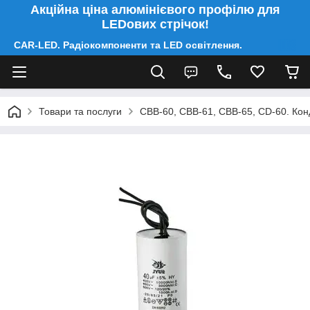
Акційна ціна алюмінієвого профілю для
LEDових стрічок!
CAR-LED. Радіокомпоненти та LED освітлення.
Товари та послуги
CBB-60, CBB-61, CBB-65, CD-60. Конд