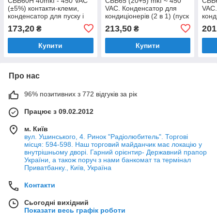
CBB60H 40mkf - 450 VAC
CBB65 (20+5) mkf ~ 450
CBB6
(±5%) контакти-клеми,
VAC. Конденсатор для
VAC.
конденсатор для пуску і
кондиціонерів (2 в 1) (пуск
конд
роботи (45*93 mm)
та робота). JYUL (45*75
та р
173,20
213,50
201
₴
₴
mm)
mm)
Купити
Купити
Про нас
96% позитивних з 772 відгуків за рік
Працює з 09.02.2012
м. Київ
вул. Ушинського, 4. Ринок "Радіолюбитель". Торгові
місця: 594-598. Наш торговий майданчик має локацію у
внутрішньому дворі. Гарний орієнтир- Державний прапор
України, а також поруч з нами банкомат та термінал
Приватбанку., Київ, Україна
Контакти
Сьогодні вихідний
Показати весь графік роботи