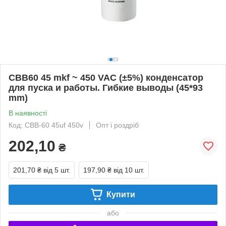
CBB60 45 mkf ~ 450 VAC (±5%) конденсатор
для пуска и работы. Гибкие выводы (45*93
mm)
В наявності
Код: CBB-60 45uf 450v
Опт і роздріб
202,10
₴
201,70 ₴
від 5 шт.
197,90 ₴
від 10 шт.
Купити
або