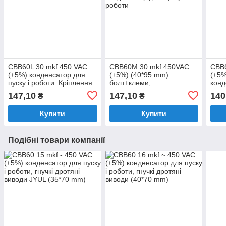
CBB60L 30 mkf 450 VAC
CBB60M 30 mkf 450VAC
CBB6
(±5%) конденсатор для
(±5%) (40*95 mm)
(±5%
пуску і роботи. Кріплення
болт+клеми,
конд
болт + дроти (45*95 mm)
поліпропіленовий
робо
147,10
147,10
140
₴
₴
конденсатор для пуску та
роботи
Купити
Купити
Подібні товари компанії