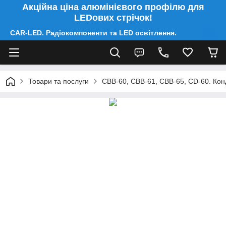
Акційна ціна алюмінієвого профілю для
LEDових стрічок!
CAR-LED. Радіокомпоненти та LED освітлення.
Товари та послуги
CBB-60, CBB-61, CBB-65, CD-60. Конд