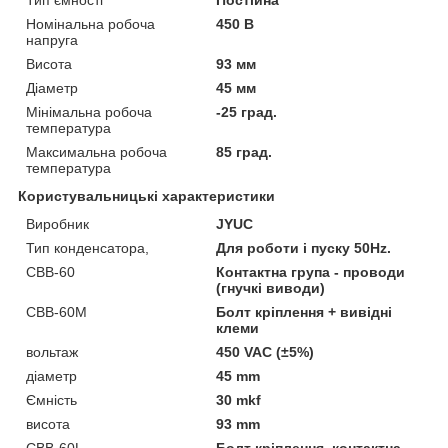
Тип ємності
Постійна
Номінальна робоча
450 В
напруга
Висота
93 мм
Діаметр
45 мм
Мінімальна робоча
-25 град.
температура
Максимальна робоча
85 град.
температура
Користувальницькі характеристики
Виробник
JYUC
Тип конденсатора,
Для роботи і пуску 50Hz.
CBB-60
Контактна група - проводи
(гнучкі виводи)
CBB-60М
Болт кріплення + вивідні
клеми
вольтаж
450 VAC (±5%)
діаметр
45 mm
Ємність
30 mkf
висота
93 mm