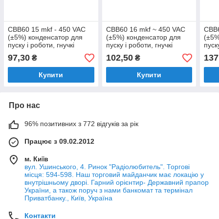
CBB60 15 mkf - 450 VAC
CBB60 16 mkf ~ 450 VAC
CBB6
(±5%) конденсатор для
(±5%) конденсатор для
(±5%
пуску і роботи, гнучкі
пуску і роботи, гнучкі
пуск
дротяні виводи JYUL
дротяні виводи (40*70
дрот
97,30
102,50
137
₴
₴
(35*70 mm)
mm)
mm)
Купити
Купити
Про нас
96% позитивних з 772 відгуків за рік
Працює з 09.02.2012
м. Київ
вул. Ушинського, 4. Ринок "Радіолюбитель". Торгові
місця: 594-598. Наш торговий майданчик має локацію у
внутрішньому дворі. Гарний орієнтир- Державний прапор
України, а також поруч з нами банкомат та термінал
Приватбанку., Київ, Україна
Контакти