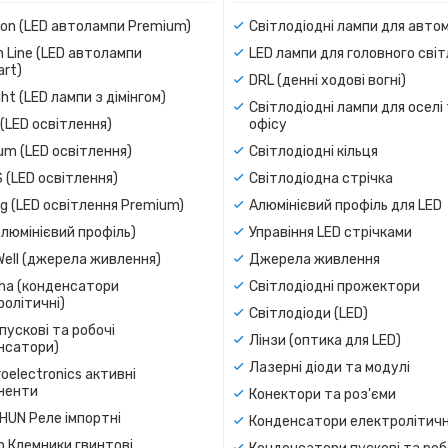
ion (LED автолампи Premium)
Світлодіодні лампи для авто
 Line (LED автолампи
LED лампи для головного сві
rt)
DRL (денні ходові вогні)
ight (LED лампи з дімінгом)
Світлодіодні лампи для оселі
(LED освітлення)
офісу
um (LED освітлення)
Світлодіодні кільця
 (LED освітлення)
Світлодіодна стрічка
g (LED освітлення Premium)
Алюмінієвий профіль для LED
люмінієвий профіль)
Управіння LED стрічками
Well (джерела живлення)
Джерела живлення
a (конденсатори
Світлодіодні прожектори
олітичні)
Світлодіоди (LED)
пускові та робочі
Лінзи (оптика для LED)
нсатори)
Лазерні діоди та модулі
oelectronics активні
ненти
Конектори та роз'єми
SHUN Реле імпортні
Конденсатори електролітичн
n Клемники гвинтові