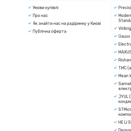
Умови купівлі
Precis
Про нас
Modern
Standa
Як знайти нас на радіринку у Києві
Viribr
Публічна оферта
Gauss 
Electr
MAXUS
Rishan
ТИС (а
Mean 
Samwh
електр
JYUL (
конде
STMicr
компо
HE LI 
Degso