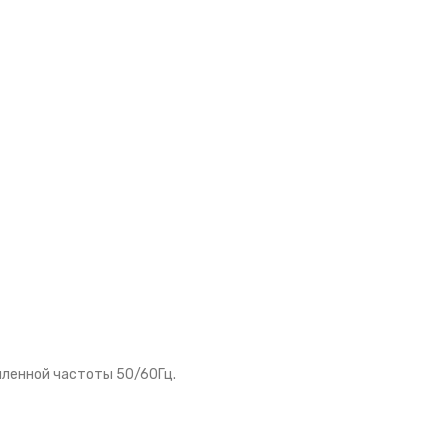
шленной частоты 50/60Гц.