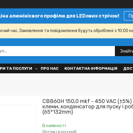
ціна алюмінієвого профілю для LEDових стрічок!
П
бочий час. Замовлення та повідомлення будуть оброблені з 10:00 н
Знайт
РИ ТА ПОСЛУГИ
ПРО НАС
КОНТАКТНА ІНФОРМАЦІЯ
ДОС
CBB60H 150,0 mkf - 450 VAC (±5%)
клеми, конденсатор для пуску і р
(65*132mm)
В наявності
Оптом і в роздріб