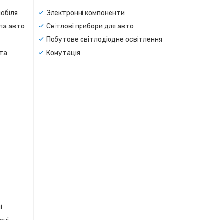
мобіля
Электронні компоненти
тла авто
Світлові прибори для авто
Побутове світлодіодне освітлення
 та
Комутація
і