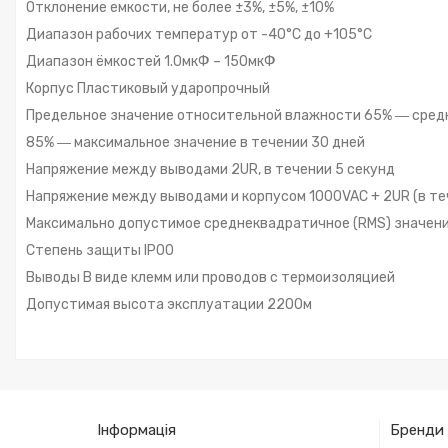
Отклонение емкости, не более ±3%, ±5%, ±10%
Диапазон рабочих температур от -40°С до +105°С
Диапазон ёмкостей 1.0мкФ – 150мкФ
Корпус Пластиковый ударопрочный
Предельное значение относительной влажности 65% ― сред
85% ― максимальное значение в течении 30 дней
Напряжение между выводами 2UR, в течении 5 секунд
Напряжение между выводами и корпусом 1000VAC + 2UR (в те
Максимально допустимое среднеквадратичное (RMS) значение 
Степень защиты IP00
Выводы В виде клемм или проводов с термоизоляцией
Допустимая высота эксплуатации 2200м
Інформація
Бренди