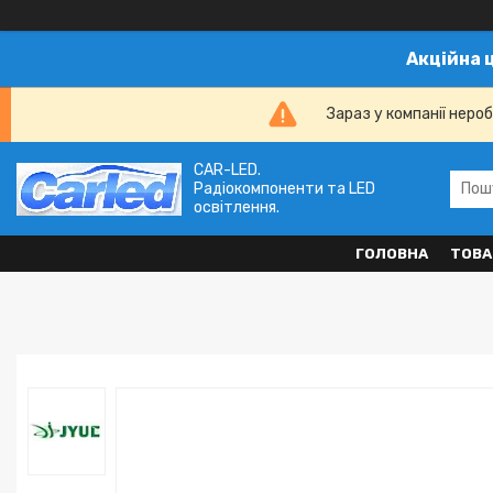
Акційна 
Зараз у компанії неро
CAR-LED.
Радіокомпоненти та LED
освітлення.
ГОЛОВНА
ТОВА