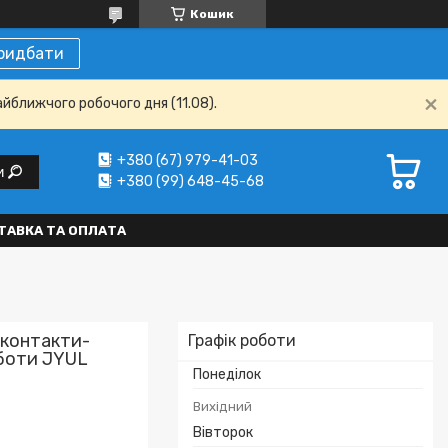
Кошик
ридбати
айближчого робочого дня (11.08).
+380 (67) 979-41-03
и
+380 (99) 648-45-68
ТАВКА ТА ОПЛАТА
 контакти-
Графік роботи
оботи JYUL
Понеділок
Вихідний
Вівторок