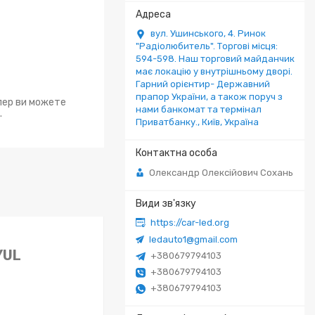
вул. Ушинського, 4. Ринок
"Радіолюбитель". Торгові місця:
594-598. Наш торговий майданчик
має локацію у внутрішньому дворі.
Гарний орієнтир- Державний
прапор України, а також поруч з
епер ви можете
нами банкомат та термінал
.
Приватбанку., Київ, Україна
Олександр Олексійович Сохань
https://car-led.org
ledauto1@gmail.com
YUL
+380679794103
+380679794103
+380679794103