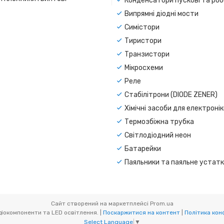
Конденсатори пускові та роб
Випрямні діодні мости
Симістори
Тиристори
Транзистори
Мікросхеми
Реле
Стабілітрони (DIODE ZENER)
Хімічні засоби для електроні
Термозбіжна трубка
Світлодіодний неон
Батарейки
Паяльники та паяльне устат
Сайт створений на маркетплейсі
Prom.ua
CAR-LED. Радіокомпоненти та LED освітлення. |
Поскаржитися на контент
|
Політика кон
Select Language
▼