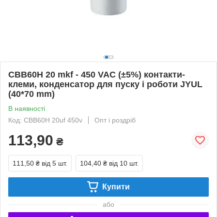
CBB60H 20 mkf - 450 VAC (±5%) контакти-
клеми, конденсатор для пуску і роботи JYUL
(40*70 mm)
В наявності
Код: CBB60H 20uf 450v
Опт і роздріб
113,90
₴
111,50 ₴
від 5 шт.
104,40 ₴
від 10 шт.
Купити
або