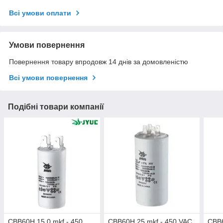
Всі умови оплати
Умови повернення
Повернення товару впродовж 14 днів за домовленістю
Всі умови повернення
Подібні товари компанії
CBB60H 15,0 mkf - 450
CBB60H 25 mkf - 450 VAC
CBB6