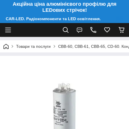
Акційна ціна алюмінієвого профілю для
LEDових стрічок!
CAR-LED. Радіокомпоненти та LED освітлення.
Товари та послуги
CBB-60, CBB-61, CBB-65, CD-60. Конд