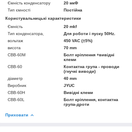
Ємність конденсатору
20 мкФ
Тип ємності
Постійна
Користувальницькі характеристики
Ємність
20 mkf
Тип конденсатора,
Для роботи і пуску 50Hz.
вольтаж
450 VAC (±5%)
висота
70 mm
CBB-60М
Болт кріплення +вивідні
клеми
CBB-60
Контактна група - проводи
(гнучкі виводи)
діаметр
40 mm
Виробник
JYUC
CBB-60H
Вивідні клеми
CBB-60L
Болт кріплення, контактна
група-дроти
Приховати