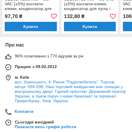
VAC (±5%) контакти-
(±5%) контакти-клеми,
VAC 
клеми, конденсатор для
конденсатор для пуску і
клем
пуску і роботи (35*65 mm)
роботи (44*70mm)
пуск
97,70
132,80
106
₴
₴
Купити
Купити
Про нас
96% позитивних з 770 відгуків за рік
Працює з 09.02.2012
м. Київ
вул. Ушинського, 4. Ринок "Радіолюбитель". Торгові
місця: 594-598. Наш торговий майданчик має локацію у
внутрішньому дворі. Гарний орієнтир- Державний прапор
України, а також поруч з нами банкомат та термінал
Приватбанку., Київ, Україна
Контакти
Сьогодні вихідний
Показати весь графік роботи