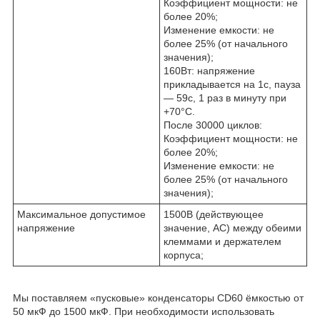
Коэффициент мощности: не
более 20%;
Изменение емкости: не
более 25% (от начального
значения);
160Вт: напряжение
прикладывается на 1с, пауза
— 59с, 1 раз в минуту при
+70°C.
После 30000 циклов:
Коэффициент мощности: не
более 20%;
Изменение емкости: не
более 25% (от начального
значения);
Максимальное допустимое
1500В (действующее
напряжение
значение, AC) между обеими
клеммами и держателем
корпуса;
Мы поставляем «пусковые» конденсаторы CD60 ёмкостью от
50 мкФ до 1500 мкФ. При необходимости использовать