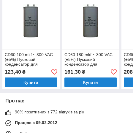
CD60 100 mkf ~ 300 VAC
CD60 180 mkf ~ 300 VAC
CD60
(±5%) Пусковий
(±5%) Пусковий
(±5%
конденсатор для
конденсатор для
конд
електромоторів
електромоторів
елек
123,40
161,30
208
₴
₴
біполярний - 50Hz. (42*80
біполярний 50Hz. (45*90
біпо
mm)
mm)
mm)
Купити
Купити
Про нас
96% позитивних з 772 відгуків за рік
Працює з 09.02.2012