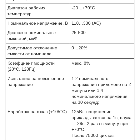
Диапазон рабочих
-20…+70°C
температур
Номинальное напряжение, В
110…330 (AC)
Диапазон номинальных
25-500
емкостей, мкФ
Допустимое отклонение
0…20%
емкости от номинала
Коээфциент мощности
макс. 8%
(20°C, 120Гц)
Испытание на повышенное
1.2 номинального
напряжение
напряжения приложено на 2
минуты или 1.4
номинального напряжения
на 30 секунд;
Наработка на отказ (+105°C)
125Вт: напряжение
прикладывается на 1с, пауза
— 29с, 2 раза в минуту при
+70°C.
После 75000 циклов: