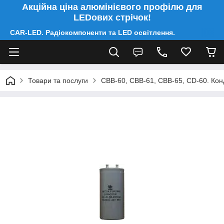
Акційна ціна алюмінієвого профілю для
LEDових стрічок!
CAR-LED. Радіокомпоненти та LED освітлення.
Товари та послуги
CBB-60, CBB-61, CBB-65, CD-60. Конд