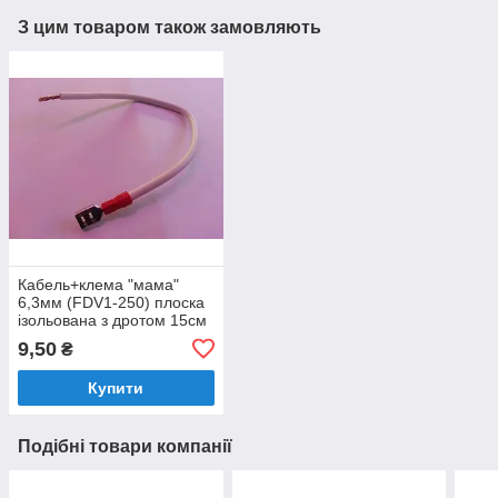
З цим товаром також замовляють
Кабель+клема "мама"
6,3мм (FDV1-250) плоска
ізольована з дротом 15см
(дріт 1,5 мм)
9,50
₴
Купити
Подібні товари компанії