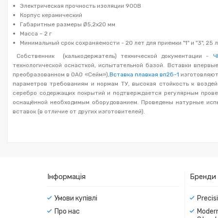
Электрическая прочность изоляции 900В
Корпус керамический
Габаритные размеры Ø5,2х20 мм
Масса – 2 г
Минимальный срок сохраняемости - 20 лет для приемки "1" и "3", 25 л
Собственник (калькодержатель) технической документации -
Ч
технологической оснасткой, испытательной базой. Вставки впервы
преобразованном в ОАО «Сейм»),
Вставка плавкая вп2б-1
изготовляютс
параметров требованиям и нормам ТУ, высокая стойкость к возде
серебро содержащих покрытий и подтверждается регулярным прове
оснащённой необходимым оборудованием. Проведены натурные испы
вставок (в отличие от других изготовителей).
Інформація
Бренди
Умови купівлі
Precis
Про нас
Modern