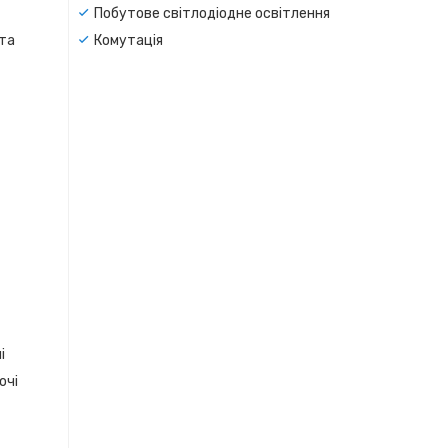
Побутове світлодіодне освітлення
 та
Комутація
і
очі