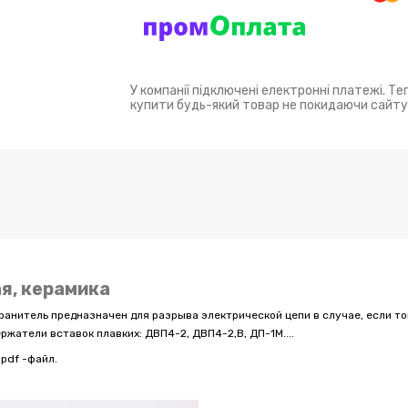
У компанії підключені електронні платежі. Т
купити будь-який товар не покидаючи сайту
ая, керамика
охранитель предназначен для разрыва электрической цепи в случае, если т
ржатели вставок плавких: ДВП4-2, ДВП4-2,В, ДП-1М....
pdf -файл.