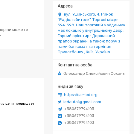
вул. Ушинського, 4. Ринок
"Радіолюбитель". Торгові місця:
594-598. Наш торговий майданчик
епер ви можете
має локацію у внутрішньому дворі.
.
Гарний орієнтир- Державний
прапор України, а також поруч з
нами банкомат та термінал
Приватбанку., Київ, Україна
Олександр Олексійович Сохань
https://car-led.org
ledauto1@gmail.com
ок в цепи превышает
+380679794103
+380679794103
+380679794103