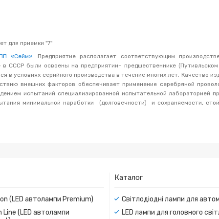
ет для приемки "7"
ПП «Сейм»
. Предприятие располагает соответствующим производств
е в СССР были освоены на предприятии- предшественнике (Путивльском
я в условиях серийного производства в течение многих лет. Качество из
йствию внешних факторов обеспечивает применение серебряной проволо
дением испытаний специализированной испытательной лабораторией пр
тания минимальной наработки (долговечности) и сохраняемости, стой
Каталог
ion (LED автолампи Premium)
Світлодіодні лампи для авто
 Line (LED автолампи
LED лампи для головного сві