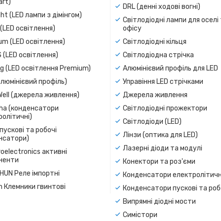
rt)
DRL (денні ходові вогні)
ight (LED лампи з дімінгом)
Світлодіодні лампи для оселі
(LED освітлення)
офісу
um (LED освітлення)
Світлодіодні кільця
 (LED освітлення)
Світлодіодна стрічка
g (LED освітлення Premium)
Алюмінієвий профіль для LED
люмінієвий профіль)
Управіння LED стрічками
Well (джерела живлення)
Джерела живлення
a (конденсатори
Світлодіодні прожектори
олітичні)
Світлодіоди (LED)
пускові та робочі
Лінзи (оптика для LED)
нсатори)
Лазерні діоди та модулі
oelectronics активні
ненти
Конектори та роз'єми
SHUN Реле імпортні
Конденсатори електролітичн
n Клемники гвинтові
Конденсатори пускові та роб
Випрямні діодні мости
Симістори