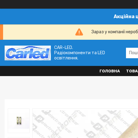
Акційна 
Зараз у компанії неро
CAR-LED.
Радіокомпоненти та LED
освітлення.
ГОЛОВНА
ТОВА