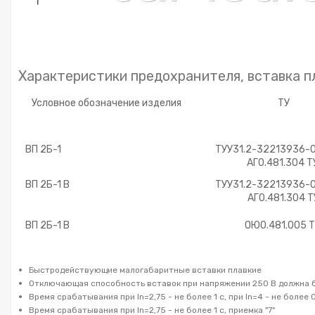
Характеристики предохранителя, вставка пл
Условное обозначение изделия
ТУ
ВП 2Б-1
ТУУ31.2-32213936-0
АГ0.481.304 Т
ВП 2Б-1 В
ТУУ31.2-32213936-0
АГ0.481.304 Т
ВП 2Б-1 В
ОЮ0.481.005 
Быстродействующие малогабаритные вставки плавкие
Отключающая способность вставок при напряжении 250 В должна бы
Время срабатывания при In=2,75 - не более 1 с, при In=4 - не более 0,
Время срабатывания при In=2,75 - не более 1 с, приемка "7"