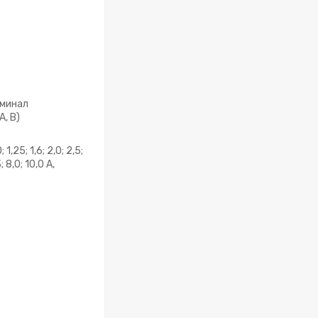
минал
А, В)
; 1,25; 1,6; 2,0; 2,5;
; 8,0; 10,0 А,