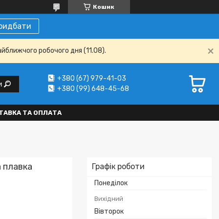
Кошик
ридбати
айближчого робочого дня (11.08).
+380 (67) 979-41-03
и
+380 (99) 648-45-68
ТАВКА ТА ОПЛАТА
 плавка
Графік роботи
Понеділок
Вихідний
Вівторок