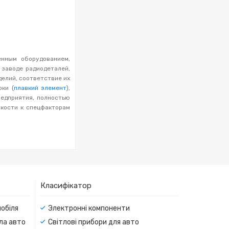
енным оборудованием,
 заводе радиодеталей,
делий, соответствие их
ки (
плавкий элемент
),
едприятия, полностью
кости к спецфакторам
Класифікатор
мобіля
Электронні компоненти
тла авто
Світлові прибори для авто