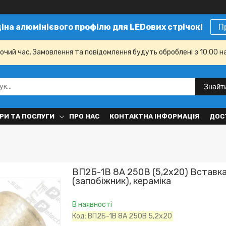
ціна алюмінієвого профілю для LEDових стрічок!
П
бочий час. Замовлення та повідомлення будуть оброблені з 10:00 н
Знайт
РИ ТА ПОСЛУГИ
ПРО НАС
КОНТАКТНА ІНФОРМАЦІЯ
ДОС
ВП2Б-1В 8А 250В (5,2x20) Вставка
(запобіжник), кераміка
В наявності
Код:
ВП2Б-1В 8А 250В 5,2x20