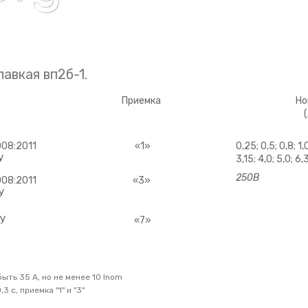
авкая вп2б-1.
Приемка
Но
(
08:2011
«1»
0,25; 0,5; 0,8; 1,0
У
3,15; 4,0; 5,0; 6,3
250В
08:2011
«3»
У
ТУ
«7»
ть 35 А, но не менее 10 Inom
3 с, приемка "1" и "3"