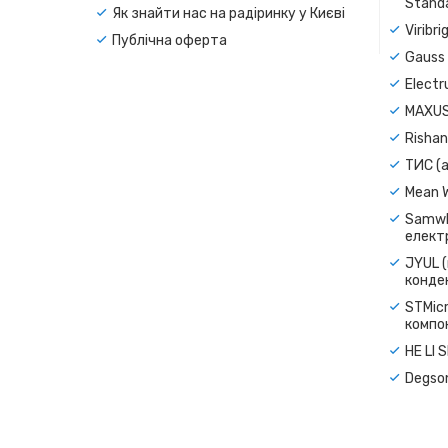
Standa
Як знайти нас на радіринку у Києві
Viribr
Публічна оферта
Gauss 
Electr
MAXUS
Rishan
ТИС (а
Mean 
Samwh
електр
JYUL (
конде
STMicr
компо
HE LI 
Degso