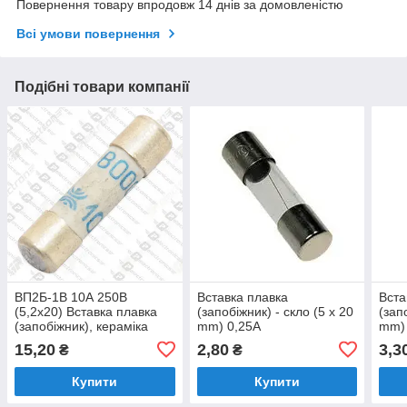
Повернення товару впродовж 14 днів за домовленістю
Всі умови повернення
Подібні товари компанії
ВП2Б-1В 10А 250В
Вставка плавка
Вста
(5,2x20) Вставка плавка
(запобіжник) - скло (5 x 20
(зап
(запобіжник), кераміка
mm) 0,25A
mm)
15,20
2,80
3,3
₴
₴
Купити
Купити