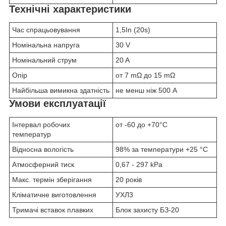
Технічні характеристики
Час спрацьовування
1,5In (20s)
Номінальна напруга
30 V
Номінальний струм
20 A
Опір
от 7 mΩ до 15 mΩ
Найбільша вимикна здатність
не менш ніж 500 А
Умови експлуатації
Інтервал робочих
от -60 до +70°С
температур
Відносна вологість
98% за температури +25 °C
Атмосферний тиск
0,67 - 297 kPa
Макс. термін зберігання
20 років
Кліматичне виготовлення
УХЛ3
Тримачі вставок плавких
Блок захисту БЗ-20