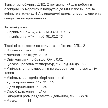
Тримач запобіжника ДПК1-2 призначений для роботи в
електричних мережах із напругою до 600 В постійного та
змінного струму до 5 А в апаратурі загальнопромислового та
спеціального призначення.
Технічні умови:
- приймання «1», «3» - АГ0.481.307 ТУ
- приймання «7» — га0.481.012 ТУ
Технічні параметри на тримач запобіжника ДПК1-2:
• Робоча напруга, В... 600
• Номінальний струм, А... 5
• Опір контакту, не більше, Ом... 0,01
• Діапазон робочих температур, °C... від -60 до +85
• Мінімальне напрацювання на відмову, год... не менш ніж
10000
• Мінімальний термін зберігання, років:
- для приймання "1" і "3"... 15
- для приймання "7"... 25
• Спосіб кріплення... гайка
• Габаритні розміри (діаметр х довжина), мм... 24х70
• Масса, г ...... 35