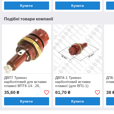
Купити
Купити
Подібні товари компанії
ДВП7 Тримач
ДВП4-1 Тримач
ДПБ 
карболітовий для вставки
карболітовий вставки
плав
плавкої ВПТ6-14...26,
плавкої (для ВП1-1)
(6,3mm*32mm)
35,60
61,70
38
₴
₴
(6mm*30mm)
Купити
Купити