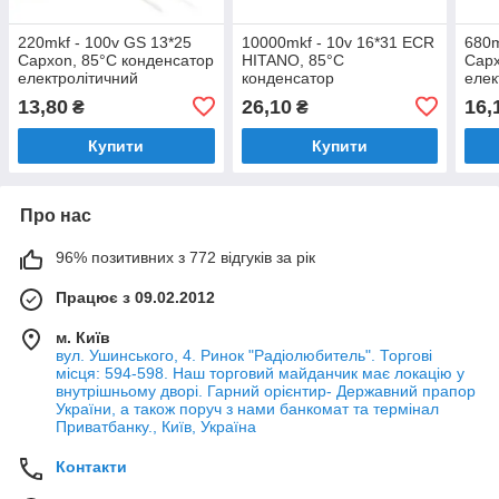
220mkf - 100v GS 13*25
10000mkf - 10v 16*31 ECR
680m
Capxon, 85°C конденсатор
HITANO, 85°C
Capx
електролітичний
конденсатор
елек
електролітичний
13,80
26,10
16,
₴
₴
Купити
Купити
Про нас
96% позитивних з 772 відгуків за рік
Працює з 09.02.2012
м. Київ
вул. Ушинського, 4. Ринок "Радіолюбитель". Торгові
місця: 594-598. Наш торговий майданчик має локацію у
внутрішньому дворі. Гарний орієнтир- Державний прапор
України, а також поруч з нами банкомат та термінал
Приватбанку., Київ, Україна
Контакти