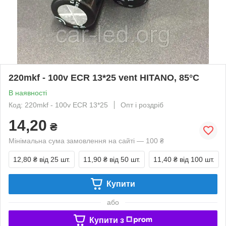
220mkf - 100v ECR 13*25 vent HITANO, 85°C
В наявності
Код: 220mkf - 100v ECR 13*25
Опт і роздріб
14,20
₴
Мінімальна сума замовлення на сайті — 100 ₴
12,80 ₴
від 25 шт.
11,90 ₴
від 50 шт.
11,40 ₴
від 100 шт.
Купити
або
Купити з